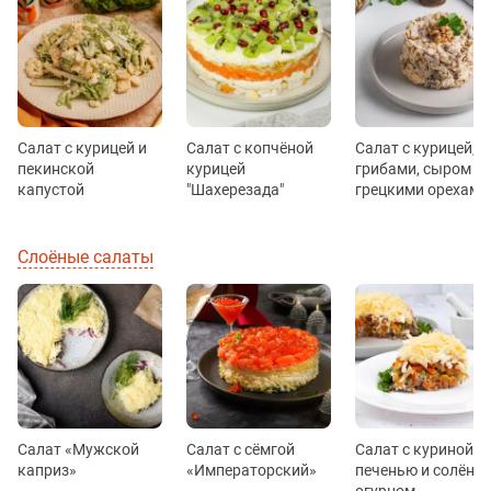
Салат с курицей и
Салат с копчёной
Салат с курицей,
пекинской
курицей
грибами, сыром и
капустой
"Шахерезада"
грецкими орехами
Слоёные салаты
Салат «Мужской
Салат с сёмгой
Салат с куриной
каприз»
«Императорский»
печенью и солёны
огурцом