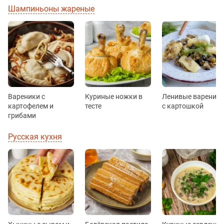
Шампиньоны жареные
Вареники с
Куриные ножки в
Ленивые вареник
картофелем и
тесте
с картошкой
грибами
Русская кухня