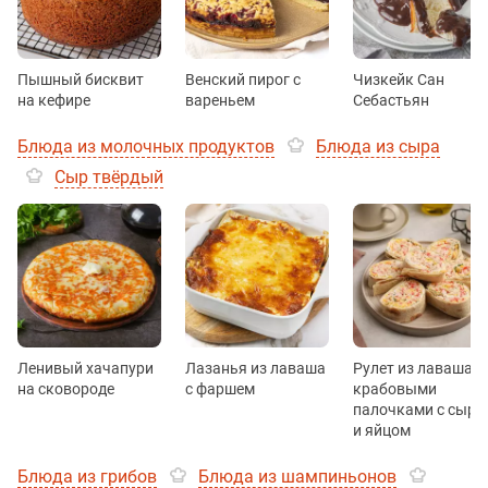
Пышный бисквит
Венский пирог с
Чизкейк Сан
на кефире
вареньем
Себастьян
Блюда из молочных продуктов
Блюда из сыра
Сыр твёрдый
Ленивый хачапури
Лазанья из лаваша
Рулет из лаваша с
на сковороде
с фаршем
крабовыми
палочками с сыро
и яйцом
Блюда из грибов
Блюда из шампиньонов