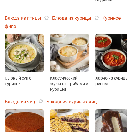
Блюда из птицы
Блюда из курицы
Куриное
филе
Сырный суп с
Классический
Харчо из курицы с
курицей
жульен с грибами и
рисом
курицей
Блюда из яиц
Блюда из куриных яиц