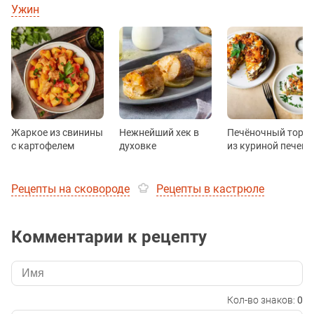
Ужин
Жаркое из свинины
Нежнейший хек в
Печёночный торт
с картофелем
духовке
из куриной печени
Рецепты на сковороде
Рецепты в кастрюле
Комментарии к рецепту
Кол-во знаков:
0