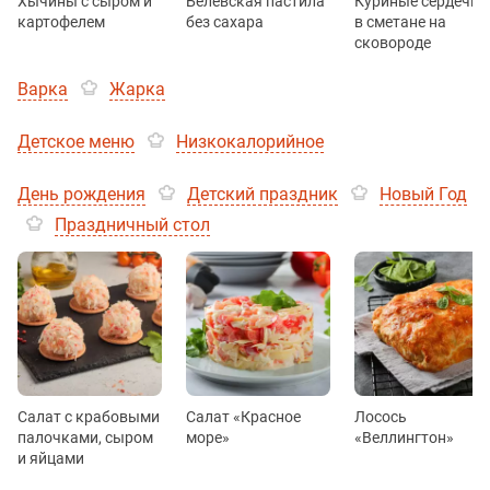
Хычины с сыром и
Белёвская пастила
Куриные сердечки
картофелем
без сахара
в сметане на
сковороде
Варка
Жарка
Детское меню
Низкокалорийное
День рождения
Детский праздник
Новый Год
Праздничный стол
Салат с крабовыми
Салат «Красное
Лосось
палочками, сыром
море»
«Веллингтон»
и яйцами