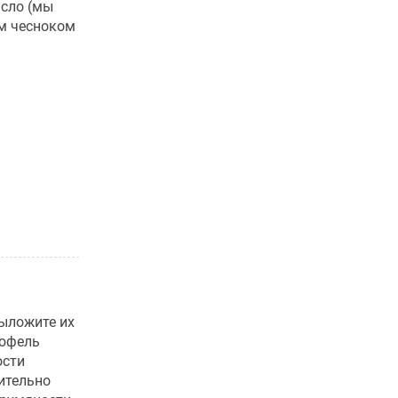
асло (мы
ым чесноком
выложите их
тофель
ости
ительно