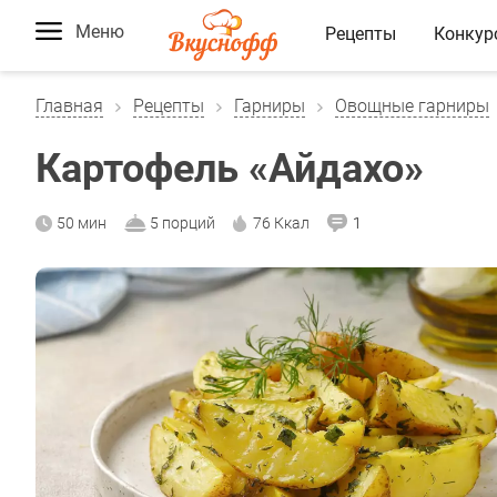
Меню
Рецепты
Конкур
Главная
Рецепты
Гарниры
Овощные гарниры
Картофель «Айдахо»
50 мин
5 порций
76 Ккал
1