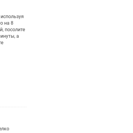
 используя
о на 8
й, посолите
минуты, а
те
елко