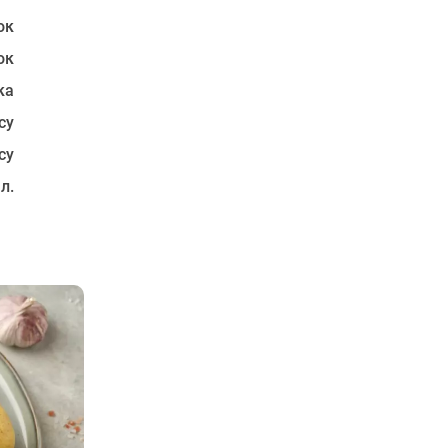
ок
ок
ка
су
су
 л.