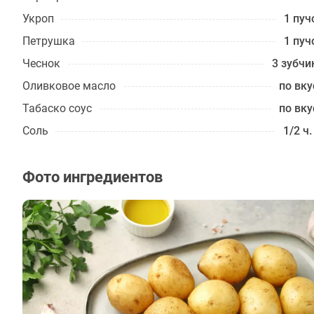
Укроп
1 пуч
Петрушка
1 пуч
Чеснок
3 зубчи
Оливковое масло
по вку
Табаско соус
по вку
Соль
1/2 ч.
Фото ингредиентов