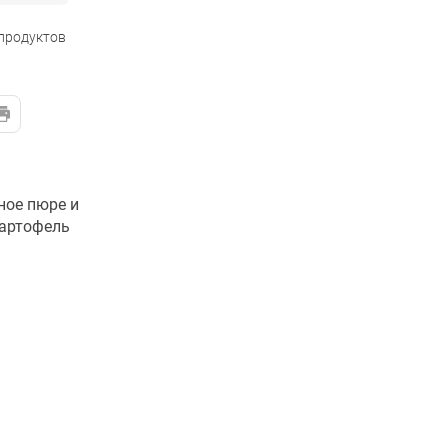
 продуктов
ное пюре и
картофель