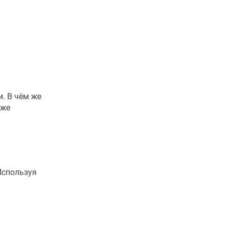
. В чём же
кже
Используя