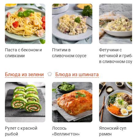
Паста с беконом и
Птитим в
Фетучини с
сливками
сливочном соусе
ветчиной и гриба
в сливочном соусе
Блюда из зелени
Блюда из шпината
Рулет с красной
Лосось
Японский суп
рыбой
«Веллингтон»
рамен