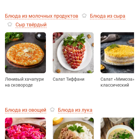
Блюда из молочных продуктов
Блюда из сыра
Сыр твёрдый
Ленивый хачапури
Салат Тиффани
Салат «Мимоза»
на сковороде
классический
Блюда из овощей
Блюда из лука