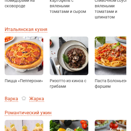
помидорами на
картофель с
сливочном соусе с
сковороде
вялеными
вялеными
томатами и сыром
томатами и
шпинатом
Итальянская кухня
Пицца «Пепперони»
Ризотто из киноа с
Паста Болоньезе с
грибами
фаршем
Варка
Жарка
Романтический ужин