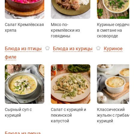
Салат Кремлёвская
Мясо по-
Куриные сердечки
хряпа
кремлёвски из
в сметане на
говядины
сковороде
Блюда из птицы
Блюда из курицы
Куриное
филе
Сырный суп с
Салат с курицей и
Классический
курицей
пекинской
жульен с грибами 
капустой
курицей
Блюда из перца