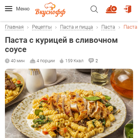
Меню
Главная
Рецепты
Паста и пицца
Паста
Паста
Паста с курицей в сливочном
соусе
40 мин
4 порции
159 Ккал
2