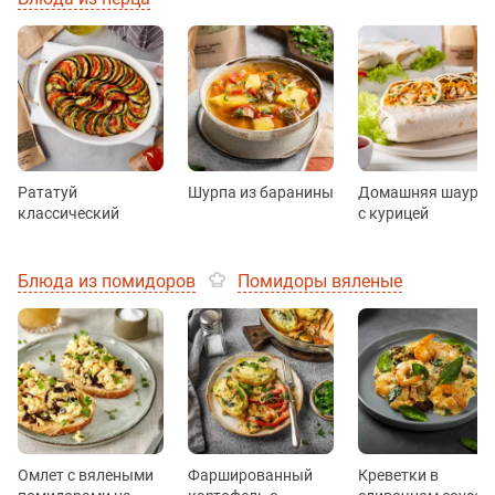
Рататуй
Шурпа из баранины
Домашняя шаурм
классический
с курицей
Блюда из помидоров
Помидоры вяленые
Омлет с вялеными
Фаршированный
Креветки в