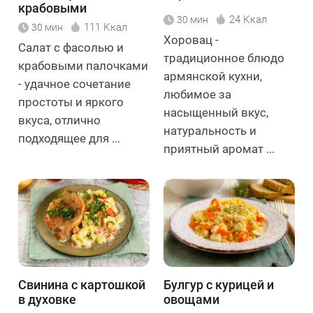
крабовыми
24 Ккал
30 мин
палочками
111 Ккал
30 мин
Хоровац -
Салат с фасолью и
традиционное блюдо
крабовыми палочками
армянской кухни,
- удачное сочетание
любимое за
простоты и яркого
насыщенный вкус,
вкуса, отлично
натуральность и
подходящее для ...
приятный аромат ...
Свинина с картошкой
Булгур с курицей и
в духовке
овощами