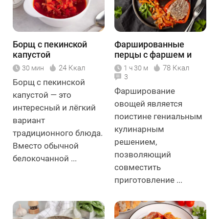
Борщ с пекинской
Фаршированные
капустой
перцы с фаршем и
рисом
24 Ккал
78 Ккал
30 мин
1 ч 30 м
3
Борщ с пекинской
Фарширование
капустой — это
овощей является
интересный и лёгкий
поистине гениальным
вариант
кулинарным
традиционного блюда.
решением,
Вместо обычной
позволяющий
белокочанной ...
совместить
приготовление ...