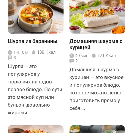
Шурпа из баранины
Домашняя шаурма с
курицей
108 Ккал
1 ч 10 м
121 Ккал
40 мин
3
2
Шурпа – это
Домашняя шаурма с
популярное у
курицей — это вкусное
тюркских народов
и популярное блюдо,
первое блюдо. По сути
которое можно легко
это мясной суп или
приготовить прямо у
бульон, довольно
себя ...
жирный ...