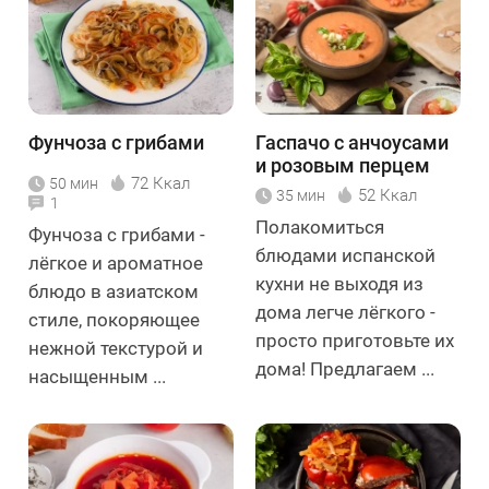
Фунчоза с грибами
Гаспачо с анчоусами
и розовым перцем
72 Ккал
50 мин
52 Ккал
35 мин
1
Полакомиться
Фунчоза с грибами -
блюдами испанской
лёгкое и ароматное
кухни не выходя из
блюдо в азиатском
дома легче лёгкого -
стиле, покоряющее
просто приготовьте их
нежной текстурой и
дома! Предлагаем ...
насыщенным ...