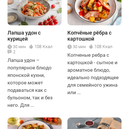
Лапша удон с
Копчёные рёбра с
курицей
картошкой
108 Ккал
108 Ккал
30 мин
30 мин
2
Копченые ребра с
Лапша удон –
картошкой - сытное и
популярное блюдо
ароматное блюдо,
японской кухни,
идеально подходящее
которое может
для семейного ужина
подаваться как с
или ...
бульоном, так и без
него. Для ...