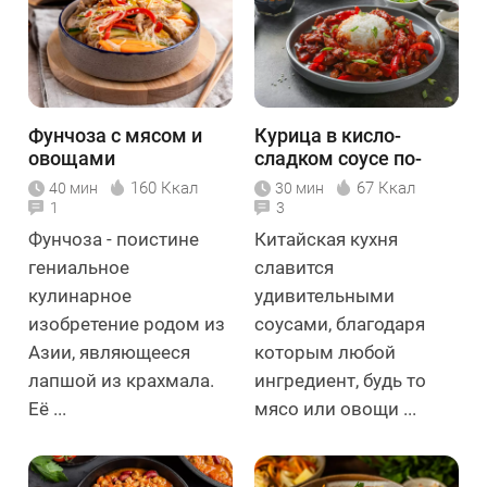
Фунчоза с мясом и
Курица в кисло-
овощами
сладком соусе по-
китайски
160 Ккал
67 Ккал
40 мин
30 мин
1
3
Фунчоза - поистине
Китайская кухня
гениальное
славится
кулинарное
удивительными
изобретение родом из
соусами, благодаря
Азии, являющееся
которым любой
лапшой из крахмала.
ингредиент, будь то
Её ...
мясо или овощи ...