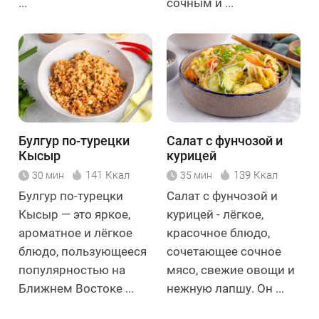
...
сочным и ...
Булгур по-турецки
Салат с фунчозой и
Кысыр
курицей
141 Ккал
139 Ккал
30 мин
35 мин
Булгур по-турецки
Салат с фунчозой и
Кысыр — это яркое,
курицей - лёгкое,
ароматное и лёгкое
красочное блюдо,
блюдо, пользующееся
сочетающее сочное
популярностью на
мясо, свежие овощи и
Ближнем Востоке ...
нежную лапшу. Он ...