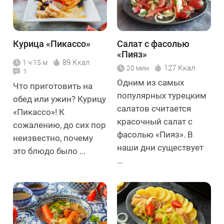
Курица «Пикассо»
Салат с фасолью
«Пияз»
89 Ккал
1 ч 15 м
127 Ккал
20 мин
1
Одним из самых
Что приготовить на
популярных турецким
обед или ужин? Курицу
салатов считается
«Пикассо»! К
красочный салат с
сожалению, до сих пор
фасолью «Пияз». В
неизвестно, почему
наши дни существует
это блюдо было ...
...