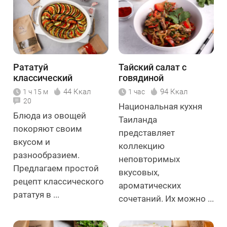
Рататуй
Тайский салат с
классический
говядиной
44 Ккал
94 Ккал
1 ч 15 м
1 час
20
Национальная кухня
Блюда из овощей
Таиланда
покоряют своим
представляет
вкусом и
коллекцию
разнообразием.
неповторимых
Предлагаем простой
вкусовых,
рецепт классического
ароматических
рататуя в ...
сочетаний. Их можно ...