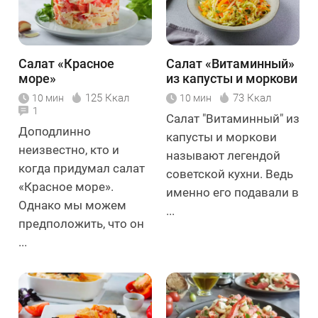
Салат «Красное
Салат «Витаминный»
море»
из капусты и моркови
125 Ккал
73 Ккал
10 мин
10 мин
1
Салат "Витаминный" из
Доподлинно
капусты и моркови
неизвестно, кто и
называют легендой
когда придумал салат
советской кухни. Ведь
«Красное море».
именно его подавали в
Однако мы можем
...
предположить, что он
...