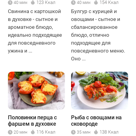
123 Ккал
154 Ккал
40 мин
40 мин
Свинина с картошкой
Булгур с курицей и
в духовке - сытное и
овощами - сытное и
ароматное блюдо,
сбалансированное
идеально подходящее
блюдо, отлично
для повседневного
подходящее для
ужина и ...
повседневного меню.
Оно ...
Половинки перца с
Рыба с овощами на
фаршем в духовке
сковороде
116 Ккал
138 Ккал
20 мин
35 мин