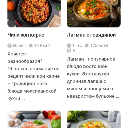
Чили кон карне
Лагман с говядиной
94 Ккал
120 Ккал
50 мин
1 час
5
Хочется
Лагман - популярное
разнообразия?
блюдо восточной
Обратите внимание на
кухни. Это тянутая
рецепт чили кон карне
длинная лапша с
– традиционного
мясом и овощами в
блюда мексиканской
наваристом бульоне ...
кухни ...