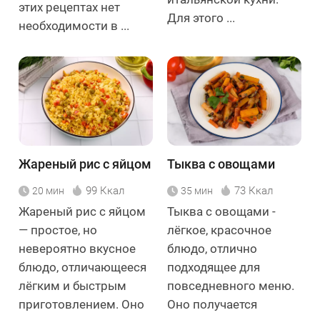
этих рецептах нет
Для этого ...
необходимости в ...
Жареный рис с яйцом
Тыква с овощами
99 Ккал
73 Ккал
20 мин
35 мин
Жареный рис с яйцом
Тыква с овощами -
— простое, но
лёгкое, красочное
невероятно вкусное
блюдо, отлично
блюдо, отличающееся
подходящее для
лёгким и быстрым
повседневного меню.
приготовлением. Оно
Оно получается