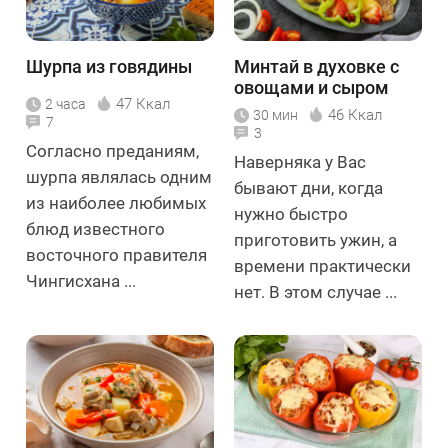
Шурпа из говядины
Минтай в духовке с
овощами и сыром
47 Ккал
2 часа
46 Ккал
30 мин
7
3
Согласно преданиям,
Наверняка у Вас
шурпа являлась одним
бывают дни, когда
из наиболее любимых
нужно быстро
блюд известного
приготовить ужин, а
восточного правителя
времени практически
Чингисхана ...
нет. В этом случае ...