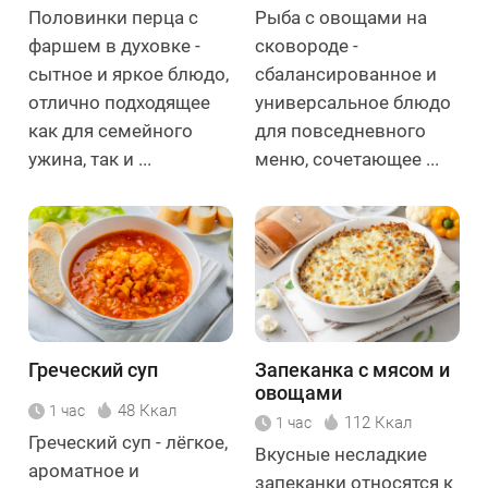
Половинки перца с
Рыба с овощами на
фаршем в духовке -
сковороде -
сытное и яркое блюдо,
сбалансированное и
отлично подходящее
универсальное блюдо
как для семейного
для повседневного
ужина, так и ...
меню, сочетающее ...
Греческий суп
Запеканка с мясом и
овощами
48 Ккал
1 час
112 Ккал
1 час
Греческий суп - лёгкое,
Вкусные несладкие
ароматное и
запеканки относятся к