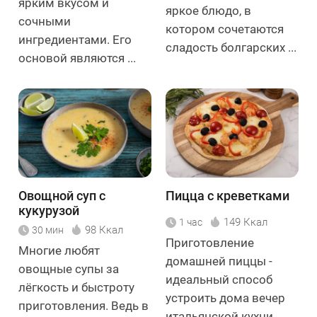
ярким вкусом и
яркое блюдо, в
сочными
котором сочетаются
ингредиентами. Его
сладость болгарских ...
основой являются ...
Овощной суп с
Пицца с креветками
кукурузой
149 Ккал
1 час
98 Ккал
30 мин
Приготовление
Многие любят
домашней пиццы -
овощные супы за
идеальный способ
лёгкость и быстроту
устроить дома вечер
приготовления. Ведь в
итальянской кухни.