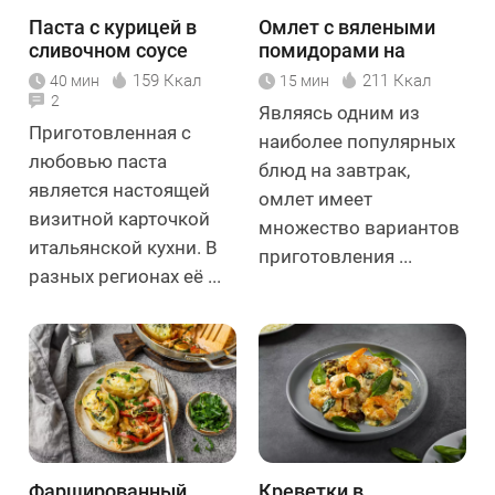
Паста с курицей в
Омлет с вялеными
сливочном соусе
помидорами на
сковороде
159 Ккал
211 Ккал
40 мин
15 мин
2
Являясь одним из
Приготовленная с
наиболее популярных
любовью паста
блюд на завтрак,
является настоящей
омлет имеет
визитной карточкой
множество вариантов
итальянской кухни. В
приготовления ...
разных регионах её ...
Фаршированный
Креветки в