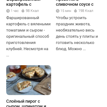
картофель с
сливочном соусе с
вялеными томатами
вялеными томатами
98 Ккал
198 Ккал
1 час
15 мин
и сыром
и шпинатом
Фаршированный
Чтобы устроить
картофель с вялеными
праздник живота,
томатами и сыром -
необязательно весь
оригинальный способ
день стоять у плиты и
приготовления
готовить несколько
клубней. Несмотря на
блюд. Можно ...
...
Слоёный пирог с
сыром, шпинатом и