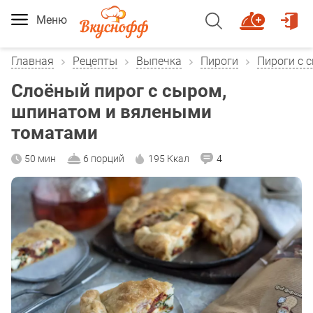
Меню
Главная
Рецепты
Выпечка
Пироги
Пироги с 
Слоёный пирог с сыром,
шпинатом и вялеными
томатами
50 мин
6 порций
195 Ккал
4