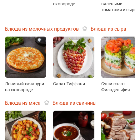
сковороде
вялеными
томатами и сыром
Блюда из молочных продуктов
Блюда из сыра
Ленивый хачапури
Салат Тиффани
Суши-салат
на сковороде
Филадельфия
Блюда из мяса
Блюда из свинины