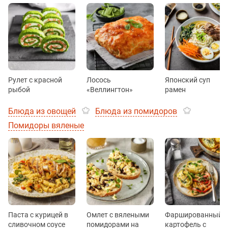
Рулет с красной
Лосось
Японский суп
рыбой
«Веллингтон»
рамен
Блюда из овощей
Блюда из помидоров
Помидоры вяленые
Паста с курицей в
Омлет с вялеными
Фаршированный
сливочном соусе
помидорами на
картофель с