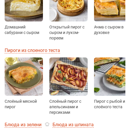
Домашний
Открытый пирог с
Ачма с сыром в
сабурани с сыром
сыром и луком-
духовке
пореем
Пироги из слоеного теста
Слоёный мясной
Слоёный пирог с
Пирог с рыбой из
пирог
апельсинами и
слоёного теста
персиками
Блюда из зелени
Блюда из шпината