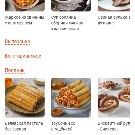
Жаркое из свинины
Суп солянка
Свиная рулька в
с картофелем
сборная мясная
духовке
классическая
Выпекание
Вегетарианское
Полдник
Белёвская пастила
Трубочки со
Бисквитный рулет
без сахара
сгущёнкой
«Сникерс»