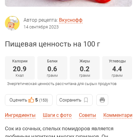
Автор рецепта:
Вкуснофф
14 сентября 2023
Пищевая ценность на 100 г
Калории
Белки
Жиры
Углеводы
20.9
0.6
0.2
4.4
Ккал
грамм
грамм
грамм
Энергетическая ценность рассчитана для сырых продуктов
Оценить
5
Сохранить
(153)
Ингредиенты
Шаги с фото
Советы
Комментарии
Сок из сочных, спелых помидоров является
любимым напитком многих гурманов. Он