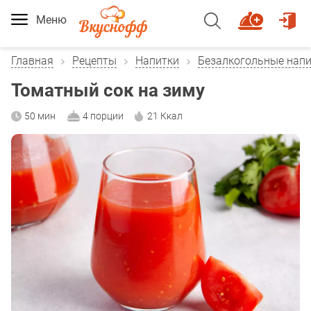
Меню
Главная
Рецепты
Напитки
Безалкогольные нап
Томатный сок на зиму
50 мин
4 порции
21 Ккал