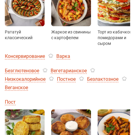
Рататуй
Жаркое из свинины
Торт из кабачков с
классический
с картофелем
помидорами и
сыром
Консервирование
Варка
Безглютеновое
Вегетарианское
Низкокалорийное
Постное
Безлактозное
Веганское
Пост