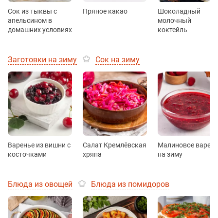
Сок из тыквы с
Пряное какао
Шоколадный
апельсином в
молочный
домашних условиях
коктейль
Заготовки на зиму
Сок на зиму
Варенье из вишни с
Салат Кремлёвская
Малиновое варен
косточками
хряпа
на зиму
Блюда из овощей
Блюда из помидоров