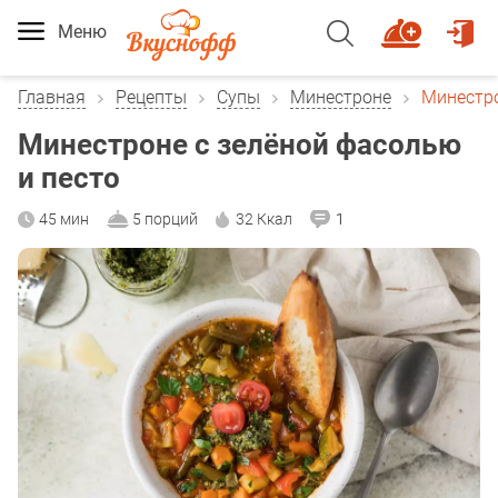
Меню
Главная
Рецепты
Супы
Минестроне
Минестро
Минестроне с зелёной фасолью
и песто
45 мин
5 порций
32 Ккал
1