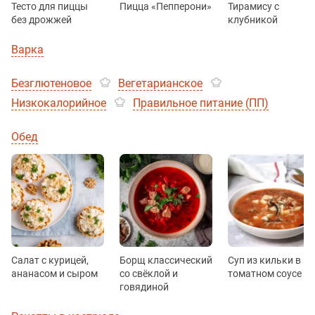
Тесто для пиццы
Пицца «Пепперони»
Тирамису с
без дрожжей
клубникой
Варка
Безглютеновое
Вегетарианское
Низкокалорийное
Правильное питание (ПП)
Обед
Салат с курицей,
Борщ классический
Суп из кильки в
ананасом и сыром
со свёклой и
томатном соусе
говядиной