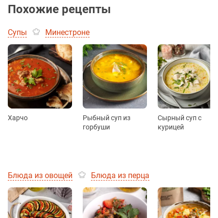
Похожие рецепты
Супы
Минестроне
Харчо
Рыбный суп из
Сырный суп с
горбуши
курицей
Блюда из овощей
Блюда из перца