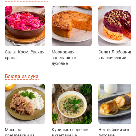
Салат Кремлёвская
Морковная
Салат Любовница
хряпа
запеканка в
классический
духовке
Блюда из лука
Мясо по-
Куриные сердечки
Нежнейший хек в
кремлёвски из
в сметане на
духовке