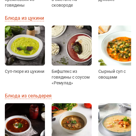
говядины
сковороде
Блюда из цукини
Суп-пюре из цукини
Бифштекс из
Сырный суп с
говядины с соусом
овощами
«Ремулад»
Блюда из сельдерея