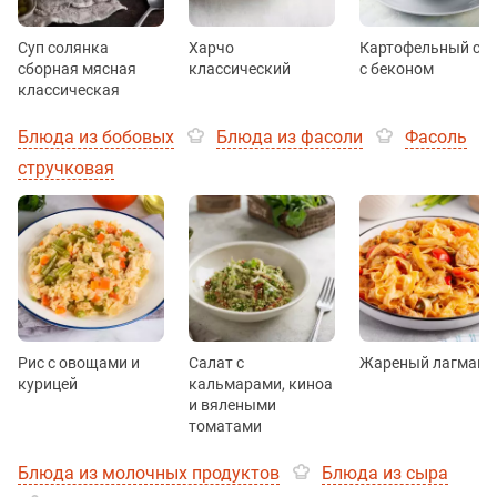
Суп солянка
Харчо
Картофельный суп
сборная мясная
классический
с беконом
классическая
Блюда из бобовых
Блюда из фасоли
Фасоль
стручковая
Рис с овощами и
Салат с
Жареный лагман
курицей
кальмарами, киноа
и вялеными
томатами
Блюда из молочных продуктов
Блюда из сыра