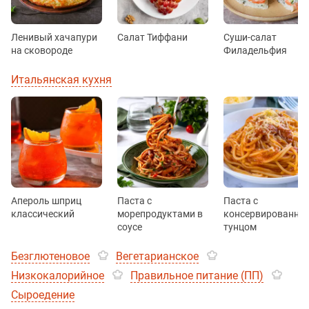
Ленивый хачапури
Салат Тиффани
Суши-салат
на сковороде
Филадельфия
Итальянская кухня
Апероль шприц
Паста с
Паста с
классический
морепродуктами в
консервированны
соусе
тунцом
Безглютеновое
Вегетарианское
Низкокалорийное
Правильное питание (ПП)
Сыроедение