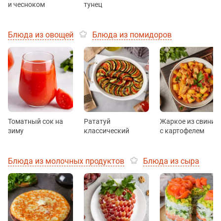
и чесноком
тунец
Блюда из овощей
Блюда из помидоров
Томатный сок на
Рататуй
Жаркое из свинин
зиму
классический
с картофелем
Блюда из молочных продуктов
Блюда из сыра