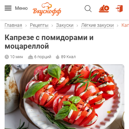
Меню
Главная
Рецепты
Закуски
Лёгкие закуски
Кап
Капрезе с помидорами и
моцареллой
10 мин
6 порций
89 Ккал