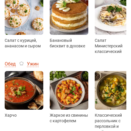
Салат с курицей,
Банановый
Салат
ананасом и сыром
бисквит в духовке
Министерский
классический
Обед
Ужин
Харчо
Жаркое из свинины
Классический
с картофелем
рассольник с
перловкой и