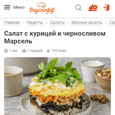
Меню
Главная
Рецепты
Салаты
Мясные салаты
Са
Салат с курицей и черносливом
Марсель
1 час
1 порция
192 Ккал