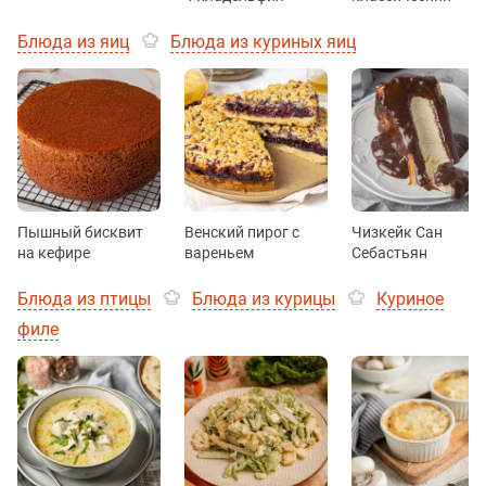
Блюда из яиц
Блюда из куриных яиц
Пышный бисквит
Венский пирог с
Чизкейк Сан
на кефире
вареньем
Себастьян
Блюда из птицы
Блюда из курицы
Куриное
филе