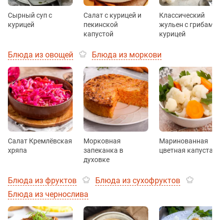
Сырный суп с
Салат с курицей и
Классический
курицей
пекинской
жульен с грибами 
капустой
курицей
Блюда из овощей
Блюда из моркови
Салат Кремлёвская
Морковная
Маринованная
хряпа
запеканка в
цветная капуста
духовке
Блюда из фруктов
Блюда из сухофруктов
Блюда из чернослива