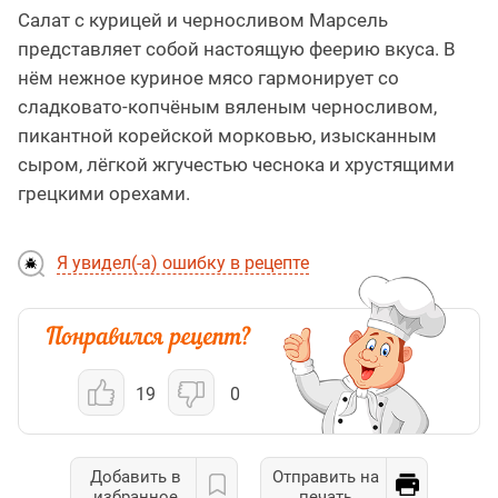
Салат с курицей и черносливом Марсель
представляет собой настоящую феерию вкуса. В
нём нежное куриное мясо гармонирует со
сладковато-копчёным вяленым черносливом,
пикантной корейской морковью, изысканным
сыром, лёгкой жгучестью чеснока и хрустящими
грецкими орехами.
Я увидел(-а) ошибку в рецепте
19
0
Добавить в
Отправить на
избранное
печать