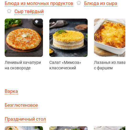
Блюда из молочных продуктов
Блюда из сыра
Сыр твёрдый
Ленивый хачапури
Салат «Мимоза»
Лазанья из лаваш
на сковороде
классический
с фаршем
Варка
Безглютеновое
Праздничный стол