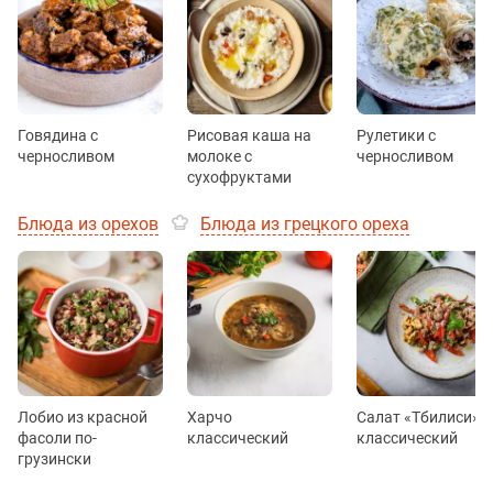
Говядина с
Рисовая каша на
Рулетики с
черносливом
молоке с
черносливом
сухофруктами
Блюда из орехов
Блюда из грецкого ореха
Лобио из красной
Харчо
Салат «Тбилиси»
фасоли по-
классический
классический
грузински