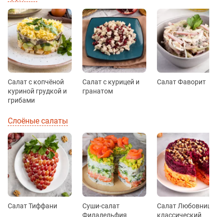
Салат с копчёной
Салат с курицей и
Салат Фаворит
куриной грудкой и
гранатом
грибами
Слоёные салаты
Салат Тиффани
Суши-салат
Салат Любовница
Филадельфия
классический