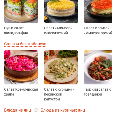
Суши-салат
Салат «Мимоза»
Салат с сёмгой
Филадельфия
классический
«Императорский»
Салаты без майонеза
Салат Кремлёвская
Салат с курицей и
Тайский салат с
хряпа
пекинской
говядиной
капустой
Блюда из яиц
Блюда из куриных яиц