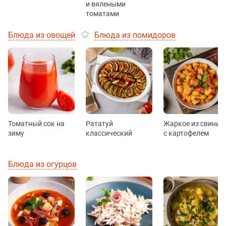
и вялеными
томатами
Блюда из овощей
Блюда из помидоров
Томатный сок на
Рататуй
Жаркое из свинин
зиму
классический
с картофелем
Блюда из огурцов