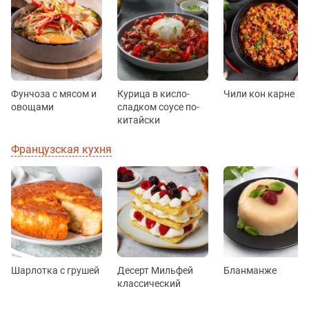
Фунчоза с мясом и
Курица в кисло-
Чили кон карне
овощами
сладком соусе по-
китайски
Французская кухня
Шарлотка с грушей
Десерт Мильфей
Бланманже
классический