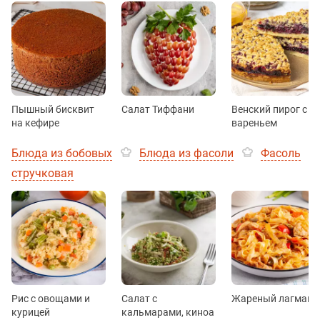
Пышный бисквит
Салат Тиффани
Венский пирог с
на кефире
вареньем
Блюда из бобовых
Блюда из фасоли
Фасоль
стручковая
Рис с овощами и
Салат с
Жареный лагман
курицей
кальмарами, киноа