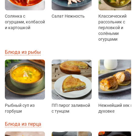
Солянка с
Салат Нежность
Классический
огурцами, колбасой
рассольник с
и картошкой
перловкой и
солёными
огурцами
Блюда из рыбы
Рыбный суп из
ПП пирог заливной
Нежнейший хек в
горбуши
с тунцом
духовке
Блюда из перца