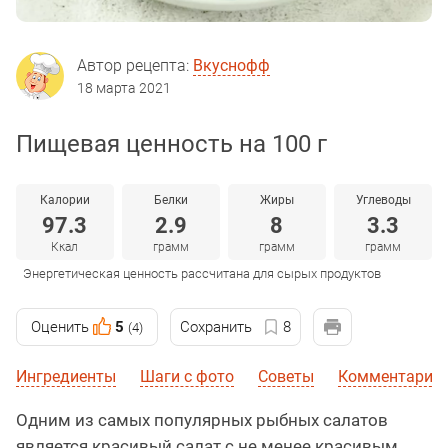
Автор рецепта:
Вкуснофф
18 марта 2021
Пищевая ценность на 100 г
Калории
Белки
Жиры
Углеводы
97.3
2.9
8
3.3
Ккал
грамм
грамм
грамм
Энергетическая ценность рассчитана для сырых продуктов
Оценить
5
Сохранить
8
(4)
Ингредиенты
Шаги с фото
Советы
Комментарии
Одним из самых популярных рыбных салатов
является красивый салат с не менее красивым