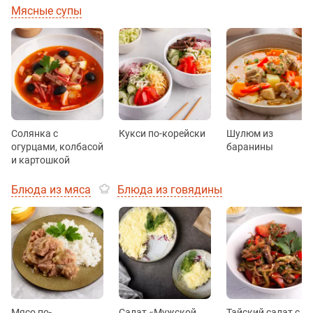
Мясные супы
Солянка с
Кукси по-корейски
Шулюм из
огурцами, колбасой
баранины
и картошкой
Блюда из мяса
Блюда из говядины
Мясо по-
Салат «Мужской
Тайский салат с