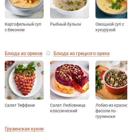
Картофельный суп
Рыбный бульон
Овощной суп с
с беконом
кукурузой
Блюда из орехов
Блюда из грецкого ореха
Салат Тиффани
Салат Любовница
Лобио из красной
классический
фасоли по-
грузински
Грузинская кухня