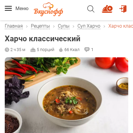
Меню
Главная
Рецепты
Супы
Суп Харчо
Харчо кла
Харчо классический
2 ч 35 м
5 порций
66 Ккал
1