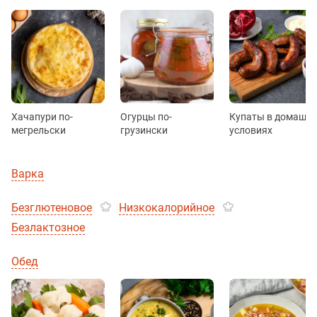
Хачапури по-
Огурцы по-
Купаты в домашн
мегрельски
грузински
условиях
Варка
Безглютеновое
Низкокалорийное
Безлактозное
Обед