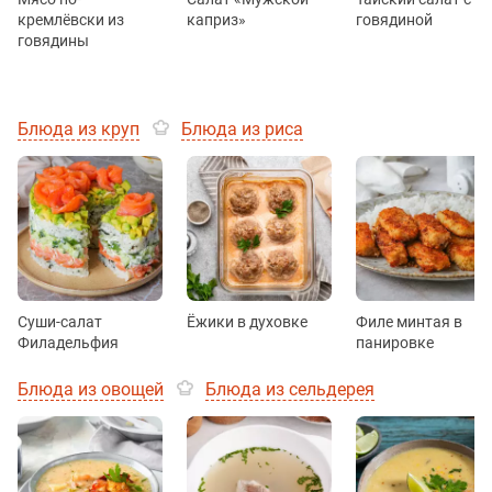
кремлёвски из
каприз»
говядиной
говядины
Блюда из круп
Блюда из риса
Суши-салат
Ёжики в духовке
Филе минтая в
Филадельфия
панировке
Блюда из овощей
Блюда из сельдерея