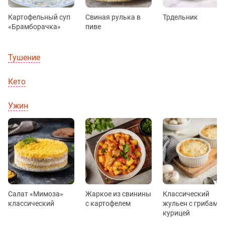
Картофельный суп
Cвиная рулька в
Трдельник
«Брамборачка»
пиве
Тушение
Кето
Ужин
Салат «Мимоза»
Жаркое из свинины
Классический
классический
с картофелем
жульен с грибами 
курицей