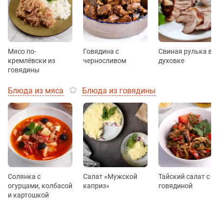
Мясо по-
Говядина с
Свиная рулька в
кремлёвски из
черносливом
духовке
говядины
Блюда из мяса
Блюда из говядины
Солянка с
Салат «Мужской
Тайский салат с
огурцами, колбасой
каприз»
говядиной
и картошкой