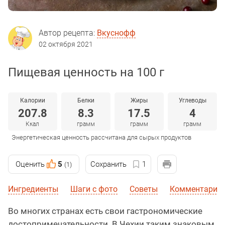
Автор рецепта:
Вкуснофф
02 октября 2021
Пищевая ценность на 100 г
Калории
Белки
Жиры
Углеводы
207.8
8.3
17.5
4
Ккал
грамм
грамм
грамм
Энергетическая ценность рассчитана для сырых продуктов
Оценить
5
Сохранить
1
(1)
Ингредиенты
Шаги с фото
Советы
Комментарии 
Во многих странах есть свои гастрономические
достопримечательности. В Чехии таким знаковым