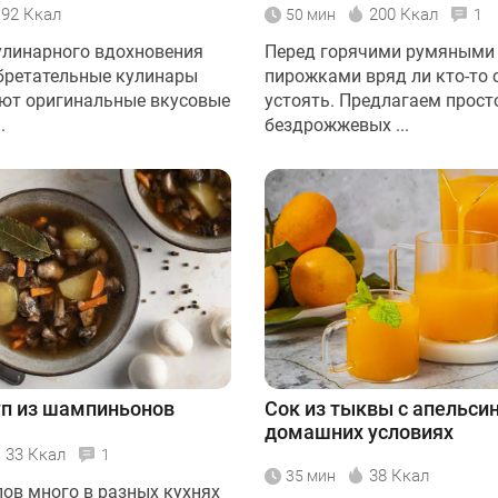
192 Ккал
200 Ккал
50 мин
1
улинарного вдохновения
Перед горячими румяными
бретательные кулинары
пирожками вряд ли кто-то
ют оригинальные вкусовые
устоять. Предлагаем прост
.
бездрожжевых ...
уп из шампиньонов
Сок из тыквы с апельси
домашних условиях
33 Ккал
1
38 Ккал
35 мин
пов много в разных кухнях