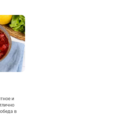
тное и
тлично
обеда в