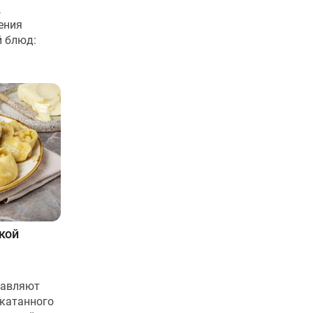
,
ения
й блюд:
кой
тавляют
скатанного