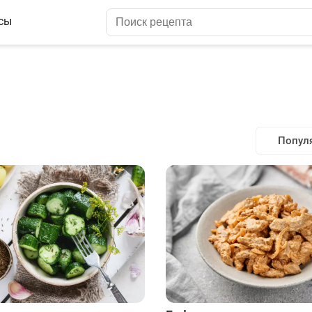
сы
Попул