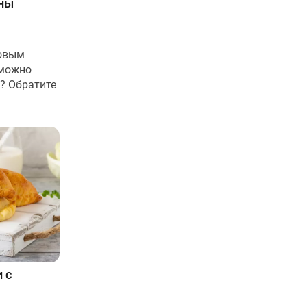
ины
новым
 можно
? Обратите
 с