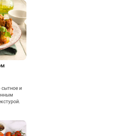
ом
 сытное и
енным
кстурой.