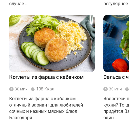
случае ...
регулярное .
Котлеты из фарша с кабачком
Сальса с 
138 Ккал
30 мин
35 мин
Котлеты из фарша с кабачком -
Являетесь 
отличный вариант для любителей
кухни? Тогд
сочных и нежных мясных блюд.
придётся Ва
Благодаря ...
один ...