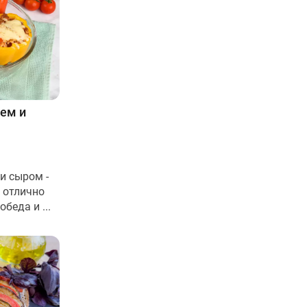
ем и
и сыром -
 отлично
беда и ...