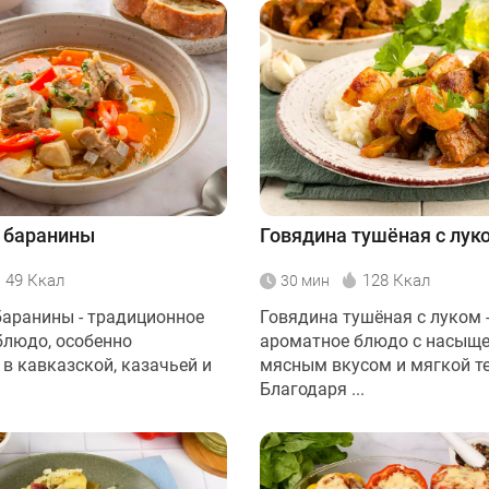
 баранины
Говядина тушёная с лук
49 Ккал
128 Ккал
30 мин
аранины - традиционное
Говядина тушёная с луком -
блюдо, особенно
ароматное блюдо с насыщ
в кавказской, казачьей и
мясным вкусом и мягкой те
Благодаря ...