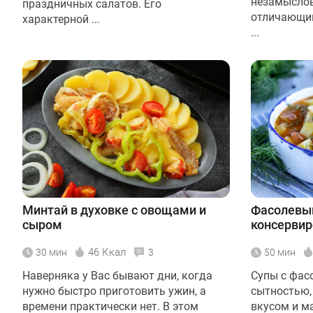
незамыслов
праздничных салатов. Его
отличающий
характерной ...
...
Минтай в духовке с овощами и
Фасолевый
сыром
консервир
46 Ккал
30 мин
3
50 мин
Наверняка у Вас бывают дни, когда
Супы с фас
нужно быстро приготовить ужин, а
сытностью,
времени практически нет. В этом
вкусом и м