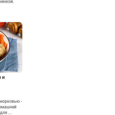
чинкой.
 и
 морковью -
домашней
ля ...