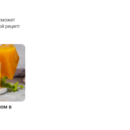
 сможет
ой рецепт
ном в