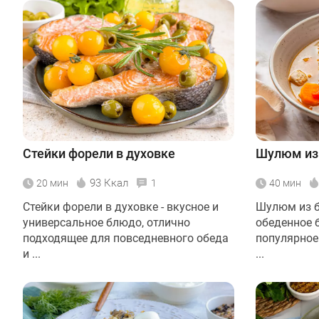
Стейки форели в духовке
Шулюм из
93 Ккал
20 мин
1
40 мин
Стейки форели в духовке - вкусное и
Шулюм из б
универсальное блюдо, отлично
обеденное 
подходящее для повседневного обеда
популярное 
и ...
...