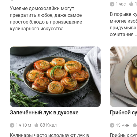
1 час
Умелые домохозяйки могут
В порыве к
превратить любое, даже самое
многие изо
простое блюдо в произведение
придумыва
кулинарного искусства ...
сочетания ..
Запечённый лук в духовке
Грибной с
88 Ккал
1 ч 10 м
45 мин
Кулинары часто используют лук в
Грибных су