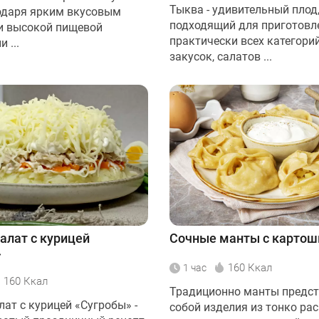
Тыква - удивительный плод
одаря ярким вкусовым
подходящий для приготовл
и высокой пищевой
практически всех категори
 ...
закусок, салатов ...
алат с курицей
Сочные манты с картош
»
160 Ккал
1 час
160 Ккал
Традиционно манты предс
ат с курицей «Сугробы» -
собой изделия из тонко ра