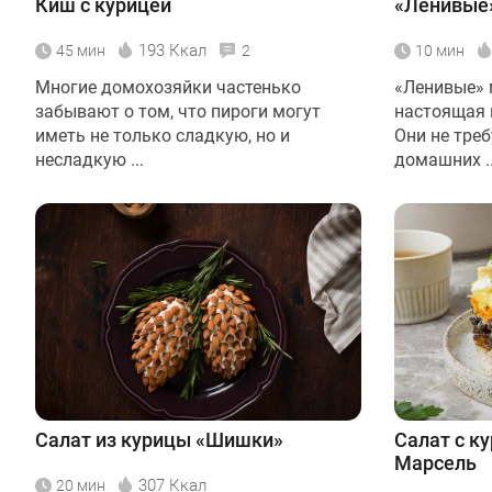
Киш с курицей
«Ленивые
193 Ккал
45 мин
2
10 мин
Многие домохозяйки частенько
«Ленивые» 
забывают о том, что пироги могут
настоящая 
иметь не только сладкую, но и
Они не тре
несладкую ...
домашних ..
Салат из курицы «Шишки»
Салат с к
Марсель
307 Ккал
20 мин