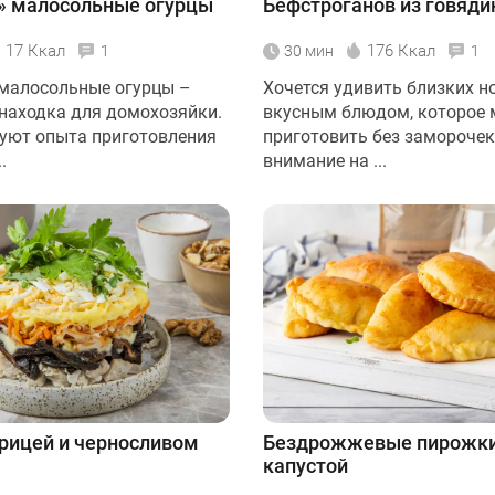
» малосольные огурцы
Бефстроганов из говяд
17 Ккал
176 Ккал
1
30 мин
1
малосольные огурцы –
Хочется удивить близких 
находка для домохозяйки.
вкусным блюдом, которое
буют опыта приготовления
приготовить без заморочек
.
внимание на ...
урицей и черносливом
Бездрожжевые пирожки
капустой