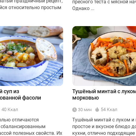
атый праздничный рецепт,
пресного теста с мясной на
ся относительно простым
Однако ...
 суп из
Тушёный минтай с луком
ованной фасоли
морковью
40 Ккал
54 Ккал
30 мин
олью отличаются
Тушёный минтай с луком и
 сбалансированным
простое и вкусное блюдо 
ассой полезных свойств. Их
кухни, отлично подходящее д