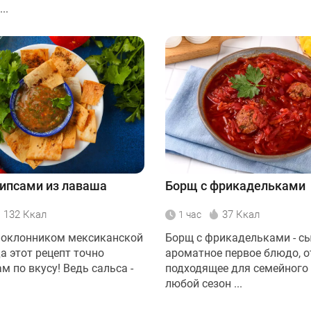
..
чипсами из лаваша
Борщ с фрикадельками
132 Ккал
37 Ккал
1 час
поклонником мексиканской
Борщ с фрикадельками - сы
а этот рецепт точно
ароматное первое блюдо, о
м по вкусу! Ведь сальса -
подходящее для семейного 
любой сезон ...