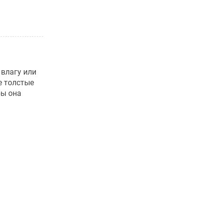
 влагу или
е толстые
бы она