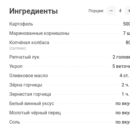
Ингредиенты
4
Порции:
Картофель
500
Маринованные корнишоны
7 ш
Копчёная колбаса
80
(салями)
Репчатый лук
2 голов
Укроп
5 веточ
Оливковое масло
4 ст.
Зёрна горчицы
2 ч.
Зернистая горчица
1 ч.
Белый винный уксус
по вку
Молотый чёрный перец
по вку
Соль
по вку