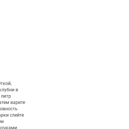
ткой,
клубни в
 литр
атем варите
товность
арки слейте
ем
сочками