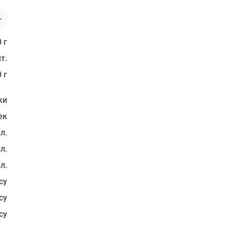
 г
т.
 г
ки
ек
 л.
 л.
 л.
су
су
су