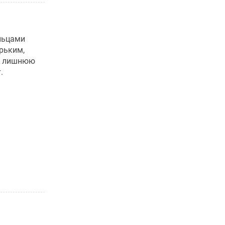
ольцами
рьким,
те лишнюю
.