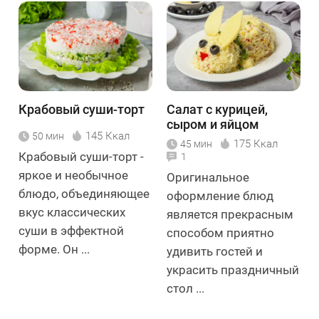
Крабовый суши-торт
Салат с курицей,
сыром и яйцом
145 Ккал
50 мин
«Кролик»
175 Ккал
45 мин
Крабовый суши-торт -
1
яркое и необычное
Оригинальное
блюдо, объединяющее
оформление блюд
вкус классических
является прекрасным
суши в эффектной
способом приятно
форме. Он ...
удивить гостей и
украсить праздничный
стол ...