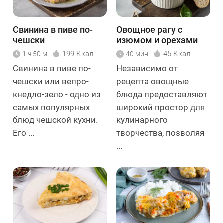
Свинина в пиве по-
Овощное рагу с
чешски
изюмом и орехами
199 Ккал
45 Ккал
1 ч 50 м
40 мин
Свинина в пиве по-
Независимо от
чешски или вепро-
рецепта овощные
кнедло-зело - одно из
блюда предоставляют
самых популярных
широкий простор для
блюд чешской кухни.
кулинарного
Его ...
творчества, позволяя
...