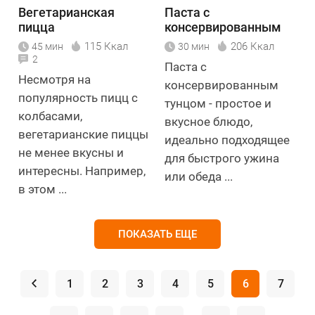
Вегетарианская
Паста с
пицца
консервированным
тунцом
115 Ккал
206 Ккал
45 мин
30 мин
2
Паста с
Несмотря на
консервированным
популярность пицц с
тунцом - простое и
колбасами,
вкусное блюдо,
вегетарианские пиццы
идеально подходящее
не менее вкусны и
для быстрого ужина
интересны. Например,
или обеда ...
в этом ...
ПОКАЗАТЬ ЕЩЕ
.
1
2
3
4
5
6
7