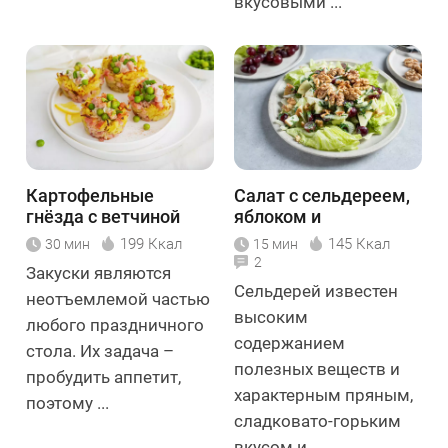
вкусовыми ...
Картофельные
Салат с сельдереем,
гнёзда с ветчиной
яблоком и
виноградом
199 Ккал
145 Ккал
30 мин
15 мин
2
Закуски являются
Сельдерей известен
неотъемлемой частью
высоким
любого праздничного
содержанием
стола. Их задача –
полезных веществ и
пробудить аппетит,
характерным пряным,
поэтому ...
сладковато-горьким
вкусом и ...