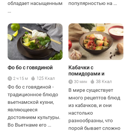
обладает насыщенным
популярностью на ...
...
Фо бо с говядиной
Кабачки с
помидорами и
125 Ккал
2 ч 15 м
чесноком
38 Ккал
30 мин
Фо бо с говядиной -
В мире существует
традиционное блюдо
много рецептов блюд
вьетнамской кухни,
из кабачков, и они
являющееся
настолько
достоянием культуры.
разнообразны, что
Во Вьетнаме его ...
порой бывает сложно