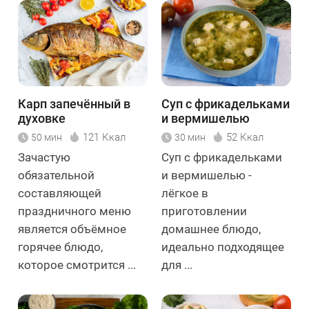
Карп запечённый в
Суп с фрикадельками
духовке
и вермишелью
121 Ккал
52 Ккал
50 мин
30 мин
Зачастую
Суп с фрикадельками
обязательной
и вермишелью -
составляющей
лёгкое в
праздничного меню
приготовлении
является объёмное
домашнее блюдо,
горячее блюдо,
идеально подходящее
которое смотрится ...
для ...