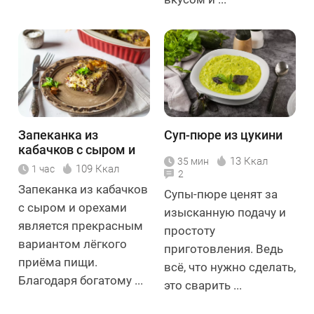
Запеканка из
Суп-пюре из цукини
кабачков с сыром и
13 Ккал
35 мин
орехами
109 Ккал
1 час
2
Запеканка из кабачков
Супы-пюре ценят за
с сыром и орехами
изысканную подачу и
является прекрасным
простоту
вариантом лёгкого
приготовления. Ведь
приёма пищи.
всё, что нужно сделать,
Благодаря богатому ...
это сварить ...