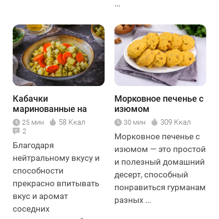
...
Кабачки
Морковное печенье с
маринованные на
изюмом
зиму
58 Ккал
309 Ккал
25 мин
30 мин
2
Морковное печенье с
Благодаря
изюмом — это простой
нейтральному вкусу и
и полезный домашний
способности
десерт, способный
прекрасно впитывать
понравиться гурманам
вкус и аромат
разных ...
соседних