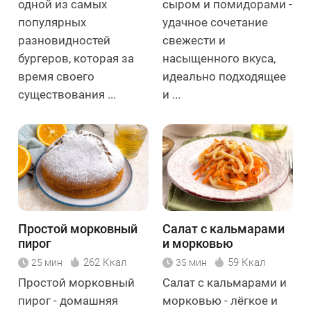
одной из самых
сыром и помидорами -
популярных
удачное сочетание
разновидностей
свежести и
бургеров, которая за
насыщенного вкуса,
время своего
идеально подходящее
существования ...
и ...
Простой морковный
Салат с кальмарами
пирог
и морковью
262 Ккал
59 Ккал
25 мин
35 мин
Простой морковный
Салат с кальмарами и
пирог - домашняя
морковью - лёгкое и