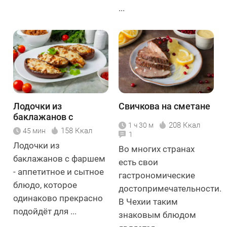
...
Лодочки из
Свичкова на сметане
баклажанов с
208 Ккал
1 ч 30 м
фаршем
158 Ккал
45 мин
1
Лодочки из
Во многих странах
баклажанов с фаршем
есть свои
- аппетитное и сытное
гастрономические
блюдо, которое
достопримечательности.
одинаково прекрасно
В Чехии таким
подойдёт для ...
знаковым блюдом