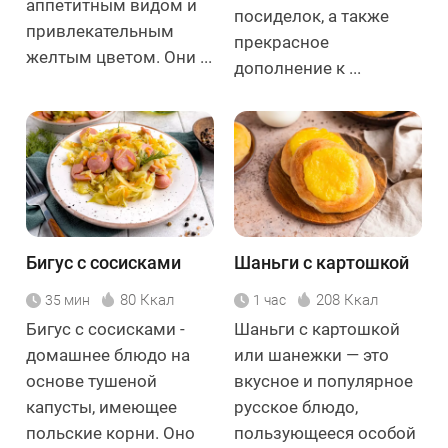
аппетитным видом и
посиделок, а также
привлекательным
прекрасное
желтым цветом. Они ...
дополнение к ...
Бигус с сосисками
Шаньги с картошкой
80 Ккал
208 Ккал
35 мин
1 час
Бигус с сосисками -
Шаньги с картошкой
домашнее блюдо на
или шанежки — это
основе тушеной
вкусное и популярное
капусты, имеющее
русское блюдо,
польские корни. Оно
пользующееся особой