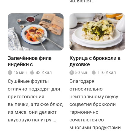
является ...
Запечённое филе
Курица с брокколи в
индейки с
духовке
сухофруктами
82 Ккал
116 Ккал
45 мин
50 мин
Сушёные фрукты
Благодаря
отлично подходят для
относительно
приготовления
нейтральному вкусу
выпечки, а также блюд
соцветия брокколи
из мяса: они делают
гармонично
вкусовую палитру ...
сочетаются со
многими продуктами