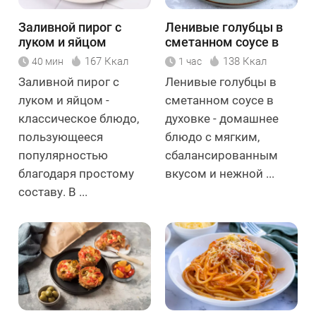
Заливной пирог с
Ленивые голубцы в
луком и яйцом
сметанном соусе в
духовке
167 Ккал
138 Ккал
40 мин
1 час
Заливной пирог с
Ленивые голубцы в
луком и яйцом -
сметанном соусе в
классическое блюдо,
духовке - домашнее
пользующееся
блюдо с мягким,
популярностью
сбалансированным
благодаря простому
вкусом и нежной ...
составу. В ...