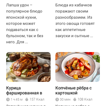
Лапша удон –
Блюда из кабачков
популярное блюдо
поражают своим
японской кухни,
разнообразием. Из
которое может
этого овоща готовят
подаваться как с
как аппетитные
бульоном, так и без
закуски и сытные ...
него. Для ...
Курица
Копчёные рёбра с
фаршированная в
картошкой
духовке
157 Ккал
108 Ккал
1 ч 45 м
30 мин