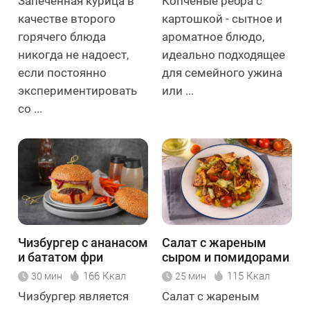
Запечённая курица в
Копченые ребра с
качестве второго
картошкой - сытное и
горячего блюда
ароматное блюдо,
никогда не надоест,
идеально подходящее
если постоянно
для семейного ужина
экспериментировать
или ...
со ...
Чизбургер с ананасом
Салат с жареным
и бататом фри
сыром и помидорами
166 Ккал
115 Ккал
30 мин
25 мин
Чизбургер является
Салат с жареным