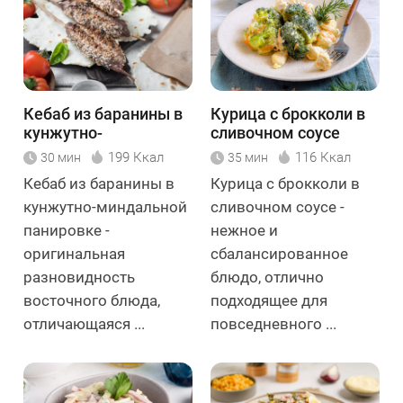
Кебаб из баранины в
Курица с брокколи в
кунжутно-
сливочном соусе
миндальной
199 Ккал
116 Ккал
30 мин
35 мин
панировке
Кебаб из баранины в
Курица с брокколи в
кунжутно-миндальной
сливочном соусе -
панировке -
нежное и
оригинальная
сбалансированное
разновидность
блюдо, отлично
восточного блюда,
подходящее для
отличающаяся ...
повседневного ...