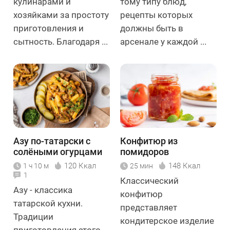
кулинарами и
тому типу блюд,
хозяйками за простоту
рецепты которых
приготовления и
должны быть в
сытность. Благодаря ...
арсенале у каждой ...
Азу по-татарски с
Конфитюр из
солёными огурцами
помидоров
120 Ккал
148 Ккал
1 ч 10 м
25 мин
1
Классический
Азу - классика
конфитюр
татарской кухни.
представляет
Традиции
кондитерское изделие