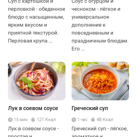
Суп с картошкой и
Соус с огурцом и
перловкой - обеденное
чесноком - лёгкое и
блюдо с насыщенным,
универсальное
ярким вкусом и
дополнение к
приятной текстурой.
повседневным и
Перловая крупа ...
праздничным блюдам.
Его ...
Лук в соевом соусе
Греческий суп
121 Ккал
48 Ккал
15 мин
1 час
Лук в соевом соусе -
Греческий суп - лёгкое,
простая и
ароматное и