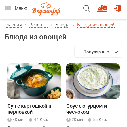
Меню
Главная
Рецепты
Блюда
Блюда из овощей
Блюда из овощей
Популярные
Суп с картошкой и
Соус с огурцом и
перловкой
чесноком
44 Ккал
55 Ккал
40 мин
20 мин