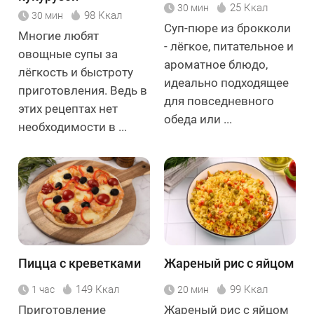
25 Ккал
30 мин
98 Ккал
30 мин
Суп-пюре из брокколи
Многие любят
- лёгкое, питательное и
овощные супы за
ароматное блюдо,
лёгкость и быстроту
идеально подходящее
приготовления. Ведь в
для повседневного
этих рецептах нет
обеда или ...
необходимости в ...
Пицца с креветками
Жареный рис с яйцом
149 Ккал
99 Ккал
1 час
20 мин
Приготовление
Жареный рис с яйцом