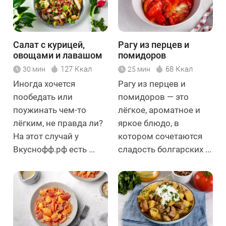
Салат с курицей,
Рагу из перцев и
овощами и лавашом
помидоров
127 Ккал
68 Ккал
30 мин
25 мин
Иногда хочется
Рагу из перцев и
пообедать или
помидоров — это
поужинать чем-то
лёгкое, ароматное и
лёгким, не правда ли?
яркое блюдо, в
На этот случай у
котором сочетаются
Вкуснофф.рф есть ...
сладость болгарских ...