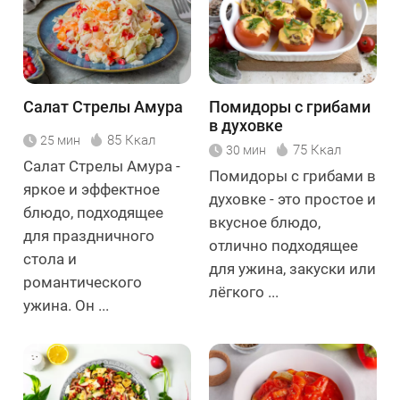
Салат Стрелы Амура
Помидоры с грибами
в духовке
85 Ккал
25 мин
75 Ккал
30 мин
Салат Стрелы Амура -
Помидоры с грибами в
яркое и эффектное
духовке - это простое и
блюдо, подходящее
вкусное блюдо,
для праздничного
отлично подходящее
стола и
для ужина, закуски или
романтического
лёгкого ...
ужина. Он ...