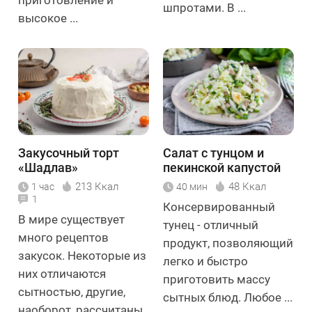
шпротами. В ...
высокое ...
Закусочный торт
Салат с тунцом и
«Шадлав»
пекинской капустой
213 Ккал
48 Ккал
1 час
40 мин
1
Консервированный
В мире существует
тунец - отличный
много рецептов
продукт, позволяющий
закусок. Некоторые из
легко и быстро
них отличаются
приготовить массу
сытностью, другие,
сытных блюд. Любое ...
наоборот, рассчитаны