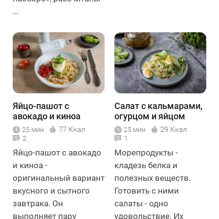
...
Яйцо-пашот с
Салат с кальмарами,
авокадо и киноа
огурцом и яйцом
77 Ккал
29 Ккал
25 мин
25 мин
2
1
Яйцо-пашот с авокадо
Морепродукты -
и киноа -
кладезь белка и
оригинальный вариант
полезных веществ.
вкусного и сытного
Готовить с ними
завтрака. Он
салаты - одно
выполняет пару
удовольствие. Их