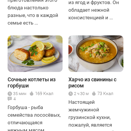
приготовления этого
из ягод и фруктов. Он
блюда настолько
обладает нежной
разные, что в каждой
консистенцией и ...
семье есть ...
Сочные котлеты из
Харчо из свинины с
горбуши
рисом
169 Ккал
73 Ккал
35 мин
2 ч 30 м
4
Настоящей
Горбуша - рыба
жемчужиной
семейства лососёвых,
грузинской кухни,
отличающаяся
пожалуй, является
нежным мясом