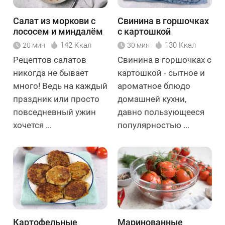
Салат из моркови с
Свинина в горшочках
лососем и миндалём
с картошкой
142 Ккал
130 Ккал
20 мин
30 мин
Рецептов салатов
Свинина в горшочках с
никогда не бывает
картошкой - сытное и
много! Ведь на каждый
ароматное блюдо
праздник или просто
домашней кухни,
повседневный ужин
давно пользующееся
хочется ...
популярностью ...
Картофельные
Маринованные