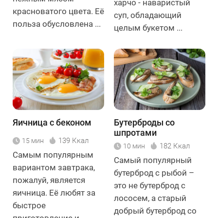
харчо - наваристый
красноватого цвета. Её
суп, обладающий
польза обусловлена ...
целым букетом ...
Яичница с беконом
Бутерброды со
шпротами
139 Ккал
15 мин
182 Ккал
10 мин
Самым популярным
Самый популярный
вариантом завтрака,
бутерброд с рыбой –
пожалуй, является
это не бутерброд с
яичница. Её любят за
лососем, а старый
быстрое
добрый бутерброд со
приготовление и