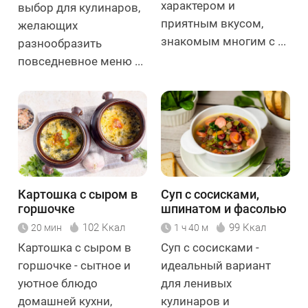
характером и
выбор для кулинаров,
приятным вкусом,
желающих
знакомым многим с ...
разнообразить
повседневное меню ...
Картошка с сыром в
Суп с сосисками,
горшочке
шпинатом и фасолью
102 Ккал
99 Ккал
20 мин
1 ч 40 м
Картошка с сыром в
Суп с сосисками -
горшочке - сытное и
идеальный вариант
уютное блюдо
для ленивых
домашней кухни,
кулинаров и