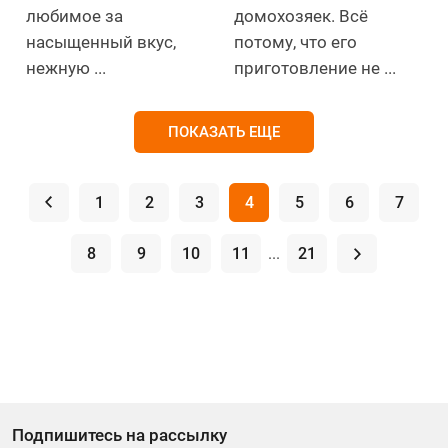
любимое за
домохозяек. Всё
насыщенный вкус,
потому, что его
нежную ...
приготовление не ...
ПОКАЗАТЬ ЕЩЕ
.
1
2
3
4
5
6
7
8
9
10
11
...
21
.
Подпишитесь на рассылку