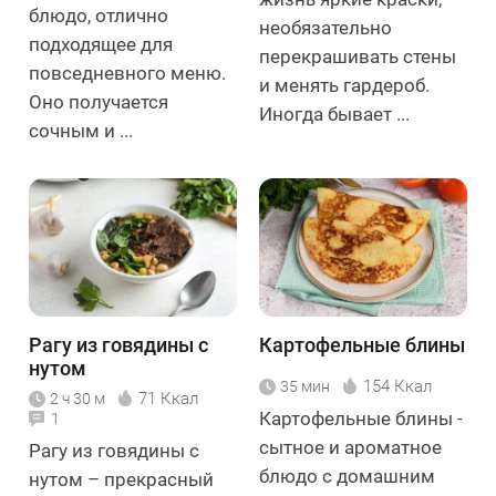
блюдо, отлично
необязательно
подходящее для
перекрашивать стены
повседневного меню.
и менять гардероб.
Оно получается
Иногда бывает ...
сочным и ...
Рагу из говядины с
Картофельные блины
нутом
154 Ккал
35 мин
71 Ккал
2 ч 30 м
Картофельные блины -
1
сытное и ароматное
Рагу из говядины с
блюдо с домашним
нутом – прекрасный