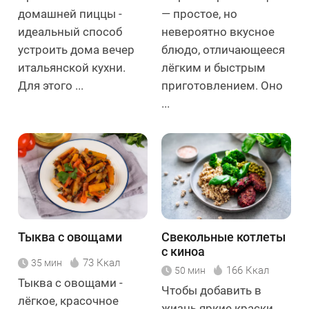
домашней пиццы -
— простое, но
идеальный способ
невероятно вкусное
устроить дома вечер
блюдо, отличающееся
итальянской кухни.
лёгким и быстрым
Для этого ...
приготовлением. Оно
...
Тыква с овощами
Свекольные котлеты
с киноа
73 Ккал
35 мин
166 Ккал
50 мин
Тыква с овощами -
Чтобы добавить в
лёгкое, красочное
жизнь яркие краски,