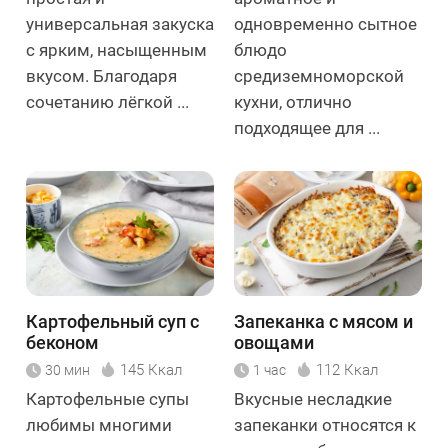
универсальная закуска
одновременно сытное
с ярким, насыщенным
блюдо
вкусом. Благодаря
средиземноморской
сочетанию лёгкой ...
кухни, отлично
подходящее для ...
Картофельный суп с
Запеканка с мясом и
беконом
овощами
145 Ккал
112 Ккал
30 мин
1 час
Картофельные супы
Вкусные несладкие
любимы многими
запеканки относятся к