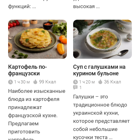
функций: ...
высокая ...
Картофель по-
Суп с галушками на
французски
курином бульоне
«Буланжер»
99 Ккал
36 Ккал
1 ч 30 м
1 ч 20 м
1
Наиболее изысканные
Галушки – это
блюда из картофеля
традиционное блюдо
принадлежат
украинской кухни,
французской кухне.
которое представляет
Предлагаем
собой небольшие
приготовить
кусочки теста ...
картофель ...