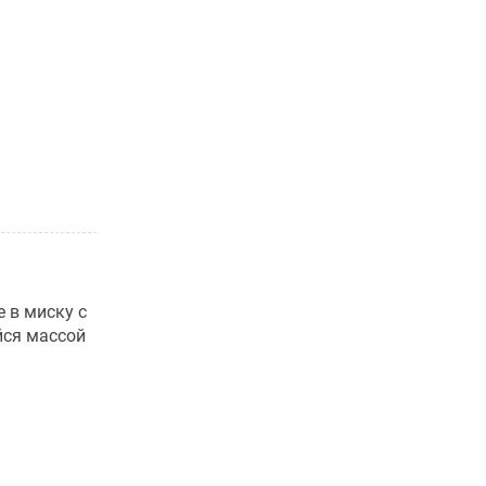
е в миску с
йся массой