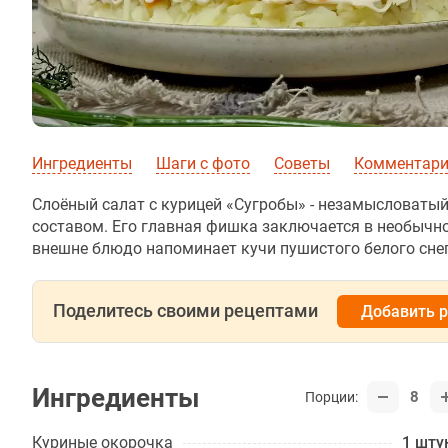
Ингредиенты
Шаги с фото
Советы
Комментар
Слоёный салат с курицей «Сугробы» - незамысловаты
составом. Его главная фишка заключается в необычн
внешне блюдо напоминает кучи пушистого белого снег
Поделитесь своими рецептами
Добавить 
Ингредиенты
8
Порции:
Куриные окорочка
1 шту