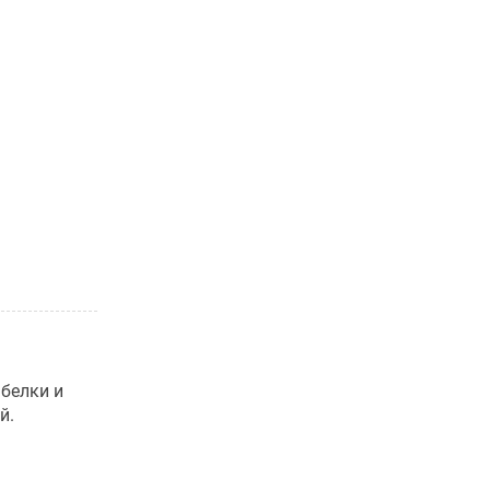
белки и
й.