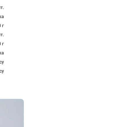
т.
ка
 г
т.
 г
ка
су
су