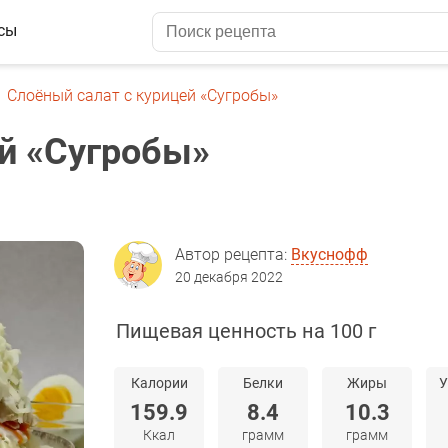
сы
Слоёный салат с курицей «Сугробы»
ей «Сугробы»
Автор рецепта:
Вкуснофф
20 декабря 2022
Пищевая ценность на 100 г
Калории
Белки
Жиры
У
159.9
8.4
10.3
Ккал
грамм
грамм