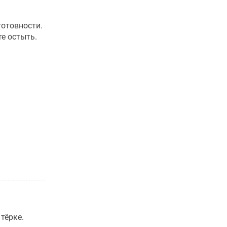
готовности.
те остыть.
тёрке.