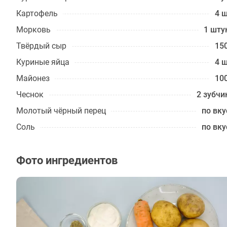
Картофель
4 ш
Морковь
1 шту
Твёрдый сыр
150
Куриные яйца
4 ш
Майонез
100
Чеснок
2 зубчи
Молотый чёрный перец
по вку
Соль
по вку
Фото ингредиентов