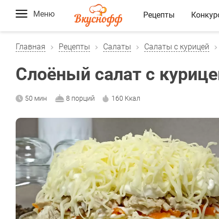
Меню
Рецепты
Конкур
Главная
Рецепты
Салаты
Салаты с курицей
Слоёный салат с куриц
50 мин
8 порций
160 Ккал