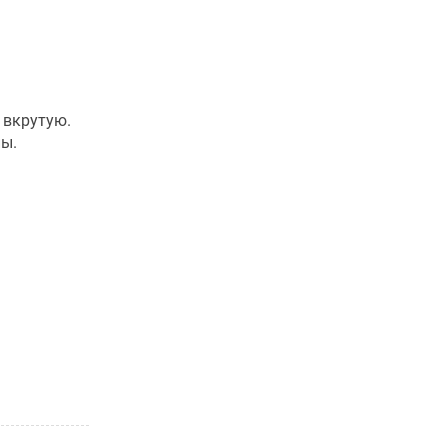
 вкрутую.
пы.