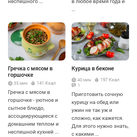
неспешного ...
в любое время года и
...
Гречка с мясом в
Курица в беконе
горшочке
197 Ккал
40 мин
141 Ккал
35 мин
1
Гречка с мясом в
Приготовить сочную
горшочке - уютное и
курицу на обед или
сытное блюдо,
ужин не так уж и
ассоциирующееся с
сложно, как кажется.
домашним теплом и
Для этого нужно знать,
неспешной кухней ...
с какими ...