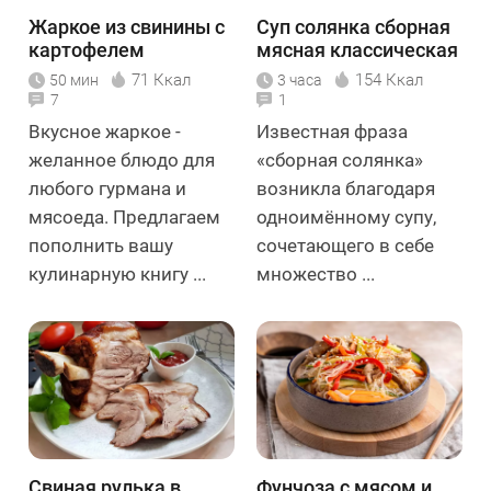
Жаркое из свинины с
Суп солянка сборная
картофелем
мясная классическая
71 Ккал
154 Ккал
50 мин
3 часа
7
1
Вкусное жаркое -
Известная фраза
желанное блюдо для
«сборная солянка»
любого гурмана и
возникла благодаря
мясоеда. Предлагаем
одноимённому супу,
пополнить вашу
сочетающего в себе
кулинарную книгу ...
множество ...
Свиная рулька в
Фунчоза с мясом и