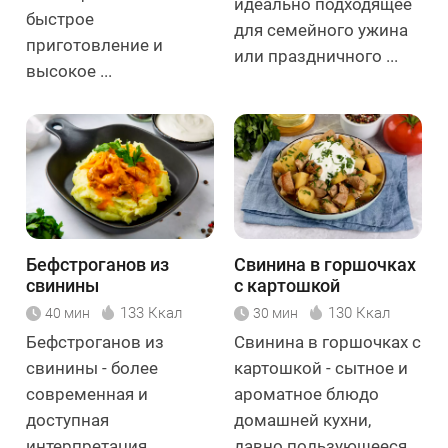
идеально подходящее
быстрое
для семейного ужина
приготовление и
или праздничного ...
высокое ...
Бефстроганов из
Свинина в горшочках
свинины
с картошкой
133 Ккал
130 Ккал
40 мин
30 мин
Бефстроганов из
Свинина в горшочках с
свинины - более
картошкой - сытное и
современная и
ароматное блюдо
доступная
домашней кухни,
интерпретация
давно пользующееся