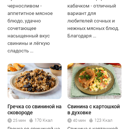
черносливом -
кабачком - отличный
аппетитное мясное
вариант для
блюдо, удачно
любителей сочных и
сочетающее
нежных мясных блюд.
насыщенный вкус
Благодаря ...
свинины и лёгкую
сладость ...
Гречка со свининой на
Свинина с картошкой
сковороде
в духовке
170 Ккал
123 Ккал
25 мин
40 мин
Гречка со свининой на
Свинина с картошкой