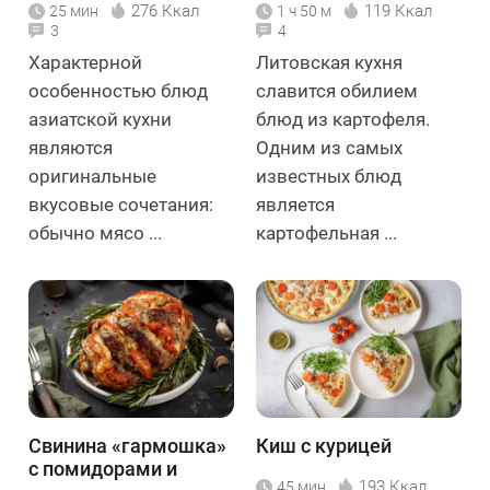
276 Ккал
119 Ккал
25 мин
1 ч 50 м
3
4
Характерной
Литовская кухня
особенностью блюд
славится обилием
азиатской кухни
блюд из картофеля.
являются
Одним из самых
оригинальные
известных блюд
вкусовые сочетания:
является
обычно мясо ...
картофельная ...
Свинина «гармошка»
Киш с курицей
с помидорами и
193 Ккал
45 мин