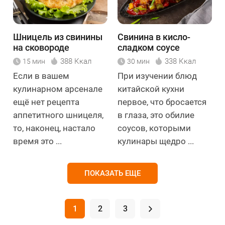
Шницель из свинины
Свинина в кисло-
на сковороде
сладком соусе
388 Ккал
338 Ккал
15 мин
30 мин
Если в вашем
При изучении блюд
кулинарном арсенале
китайской кухни
ещё нет рецепта
первое, что бросается
аппетитного шницеля,
в глаза, это обилие
то, наконец, настало
соусов, которыми
время это ...
кулинары щедро ...
ПОКАЗАТЬ ЕЩЕ
1
2
3
.