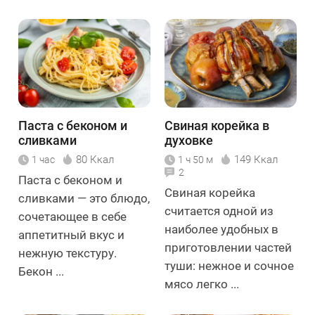
Паста с беконом и
Свиная корейка в
сливками
духовке
80 Ккал
149 Ккал
1 час
1 ч 50 м
2
Паста с беконом и
Свиная корейка
сливками — это блюдо,
считается одной из
сочетающее в себе
наиболее удобных в
аппетитный вкус и
приготовлении частей
нежную текстуру.
туши: нежное и сочное
Бекон ...
мясо легко ...