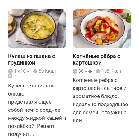
Кулеш из пшена с
Копчёные рёбра с
грудинкой
картошкой
80 Ккал
108 Ккал
1 ч 10 м
30 мин
1
Копченые ребра с
Кулеш - старинное
картошкой - сытное и
блюдо,
ароматное блюдо,
представляющее
идеально подходящее
собой нечто среднее
для семейного ужина
между жидкой кашей и
или ...
похлёбкой. Рецепт
получил ...