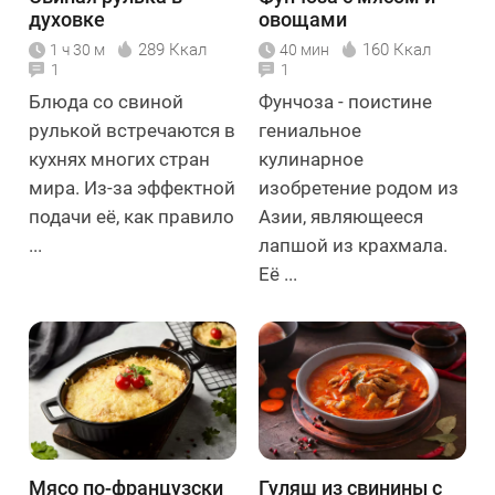
духовке
овощами
289 Ккал
160 Ккал
1 ч 30 м
40 мин
1
1
Блюда со свиной
Фунчоза - поистине
рулькой встречаются в
гениальное
кухнях многих стран
кулинарное
мира. Из-за эффектной
изобретение родом из
подачи её, как правило
Азии, являющееся
...
лапшой из крахмала.
Её ...
Мясо по-французски
Гуляш из свинины с