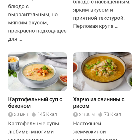
блюдо с насыщенным,
блюдо с
ярким вкусом и
выразительным, но
приятной текстурой.
мягким вкусом,
Перловая крупа ...
прекрасно подходящее
для ...
Картофельный суп с
Харчо из свинины с
беконом
рисом
145 Ккал
73 Ккал
30 мин
2 ч 30 м
Картофельные супы
Настоящей
любимы многими
жемчужиной
кулинарами и
грузинской кухни,