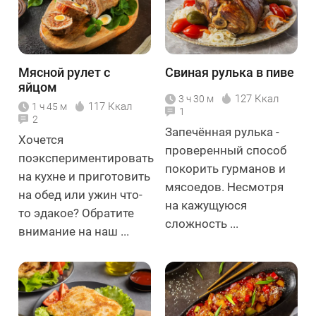
Мясной рулет с
Cвиная рулька в пиве
яйцом
127 Ккал
3 ч 30 м
117 Ккал
1 ч 45 м
1
2
Запечённая рулька -
Хочется
проверенный способ
поэкспериментировать
покорить гурманов и
на кухне и приготовить
мясоедов. Несмотря
на обед или ужин что-
на кажущуюся
то эдакое? Обратите
сложность ...
внимание на наш ...