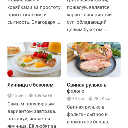
хозяйками за простоту
пожалуй, является
приготовления и
харчо - наваристый
сытность. Благодаря ...
суп, обладающий
целым букетом ...
Яичница с беконом
Свиная рулька в
фольге
139 Ккал
15 мин
285 Ккал
30 мин
Самым популярным
Свиная рулька в
вариантом завтрака,
фольге - сытное и
пожалуй, является
ароматное блюдо,
яичница. Её любят за