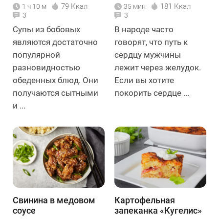
79 Ккал
181 Ккал
1 ч 10 м
35 мин
3
3
Супы из бобовых
В народе часто
являются достаточно
говорят, что путь к
популярной
сердцу мужчины
разновидностью
лежит через желудок.
обеденных блюд. Они
Если вы хотите
получаются сытными
покорить сердце ...
и ...
Свинина в медовом
Картофельная
соусе
запеканка «Кугелис»