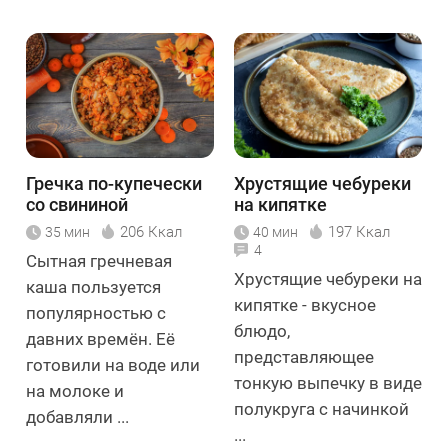
Гречка по-купечески
Хрустящие чебуреки
со свининой
на кипятке
206 Ккал
197 Ккал
35 мин
40 мин
4
Сытная гречневая
Хрустящие чебуреки на
каша пользуется
кипятке - вкусное
популярностью с
блюдо,
давних времён. Её
представляющее
готовили на воде или
тонкую выпечку в виде
на молоке и
полукруга с начинкой
добавляли ...
...