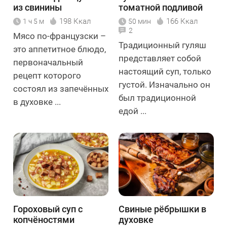
из свинины
томатной подливой
198 Ккал
166 Ккал
1 ч 5 м
50 мин
2
Мясо по-французски –
Традиционный гуляш
это аппетитное блюдо,
представляет собой
первоначальный
настоящий суп, только
рецепт которого
густой. Изначально он
состоял из запечённых
был традиционной
в духовке ...
едой ...
Гороховый суп с
Свиные рёбрышки в
копчёностями
духовке