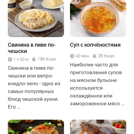
Свинина в пиве по-
Суп с копчёностями
чешски
39 Ккал
40 мин
199 Ккал
1 ч 50 м
Наиболее часто для
Свинина в пиве по-
приготовления супов
чешски или вепро-
на мясном бульоне
кнедло-зело - одно из
используется
самых популярных
охлаждённое или
блюд чешской кухни.
замороженное мясо ...
Его ...