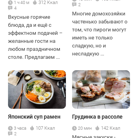
сыром
312 Ккал
1 ч 40 м
2
4
Многие домохозяйки
Вкусные горячие
частенько забывают о
блюда, да и ещё с
том, что пироги могут
эффектном подачей –
иметь не только
желанные гости на
сладкую, но и
любом праздничном
несладкую ...
столе. Предлагаем ...
Японский суп рамен
Грудинка в рассоле
107 Ккал
142 Ккал
3 часа
20 мин
2
Мясные закуски -