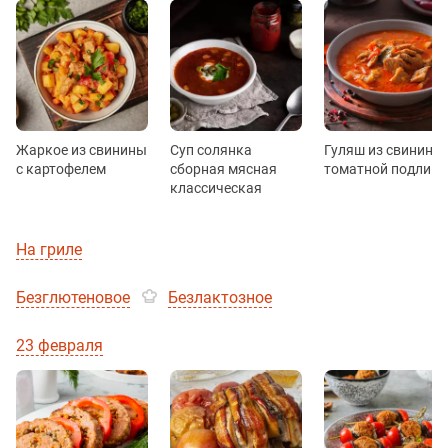
Жаркое из свинины
Суп солянка
Гуляш из свинины 
с картофелем
сборная мясная
томатной подливо
классическая
На гриле
Безглютеновое
Безлактозное
23 февраля