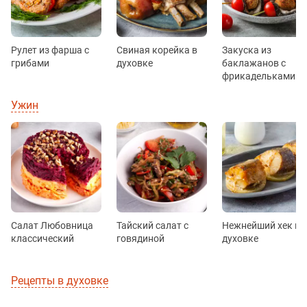
Рулет из фарша с
Свиная корейка в
Закуска из
грибами
духовке
баклажанов с
фрикадельками
Ужин
Салат Любовница
Тайский салат с
Нежнейший хек в
классический
говядиной
духовке
Рецепты в духовке