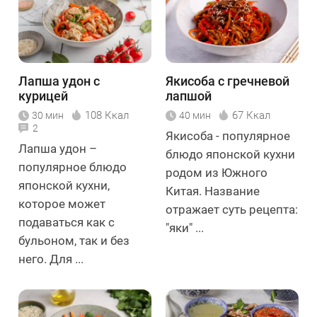
Лапша удон с
Якисоба с гречневой
курицей
лапшой
108 Ккал
67 Ккал
30 мин
40 мин
2
Якисоба - популярное
Лапша удон –
блюдо японской кухни
популярное блюдо
родом из Южного
японской кухни,
Китая. Название
которое может
отражает суть рецепта:
подаваться как с
"яки" ...
бульоном, так и без
него. Для ...