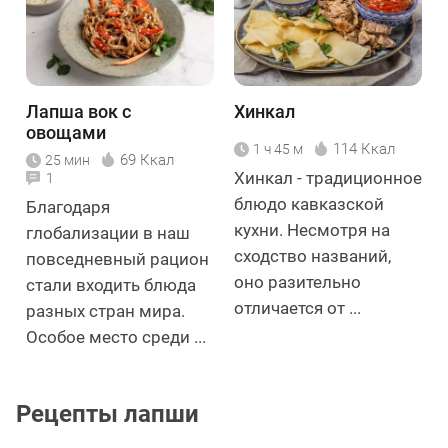
Лапша вок с
Хинкал
овощами
114 Ккал
1 ч 45 м
69 Ккал
25 мин
Хинкал - традиционное
1
блюдо кавказской
Благодаря
кухни. Несмотря на
глобализации в наш
сходство названий,
повседневный рацион
оно разительно
стали входить блюда
отличается от ...
разных стран мира.
Особое место среди ...
Рецепты лапши