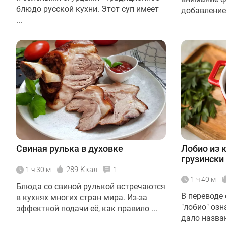
блюдо русской кухни. Этот суп имеет
добавлением
...
Свиная рулька в духовке
Лобио из 
грузински
289 Ккал
1 ч 30 м
1
1 ч 40 м
Блюда со свиной рулькой встречаются
В переводе 
в кухнях многих стран мира. Из-за
"лобио" озн
эффектной подачи её, как правило ...
дало назва