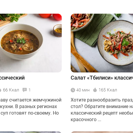
ссический
Салат «Тбилиси» класси
66 Ккал
165 Ккал
1
40 мин
раву считается жемчужиной
Хотите разнообразить пра
кухни. В разных регионах
стол? Обратите внимание н
 суп готовят по-своему. Но
классический рецепт необ
красочного ...