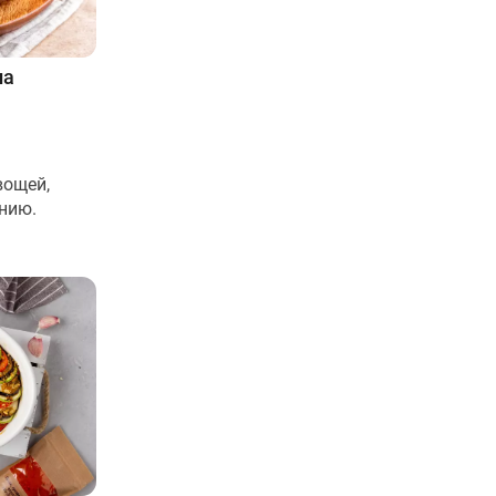
па
вощей,
нию.