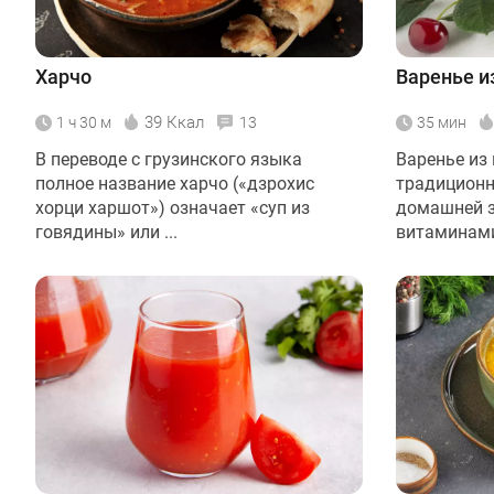
Харчо
Варенье и
39 Ккал
1 ч 30 м
13
35 мин
В переводе с грузинского языка
Варенье из
полное название харчо («дзрохис
традиционн
хорци харшот») означает «суп из
домашней з
говядины» или ...
витаминами 