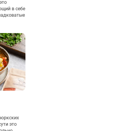
это
ющий в себе
ладковатые
тюркских
сути это
вольно