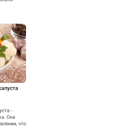
капуста
ста -
ка. Она
влении, что