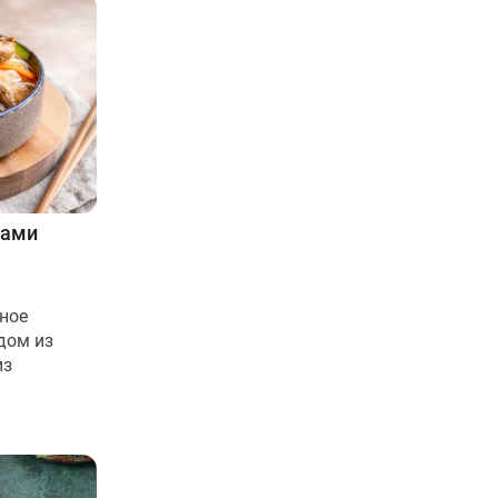
щами
ьное
дом из
из