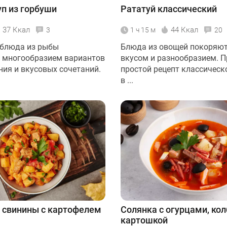
п из горбуши
Рататуй классический
37 Ккал
44 Ккал
3
1 ч 15 м
20
 блюда из рыбы
Блюда из овощей покоряю
 многообразием вариантов
вкусом и разнообразием. 
ния и вкусовых сочетаний.
простой рецепт классическ
в ...
 свинины с картофелем
Солянка с огурцами, кол
картошкой