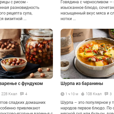
рицы с рисом -
Говядина с черносливом — 
нная разновидность
изысканное блюдо, сочета
го рецепта супа,
насыщенный вкус мяса и с
 визитной ...
нотки ...
варенье с фундуком
Шурпа из баранины
228 Ккал
108 Ккал
4
1 ч 10 м
3
птов сладких домашних
Шурпа – это популярное у 
особенно привлекают
народов первое блюдо. По 
руктово-ягодные варенья с
мясной суп или бульон, до