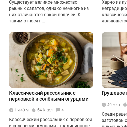
Существует великое множество
Харчо из ку
рыбных салатов, однако немногие из
нетрадицио
них отличаются яркой подачей. К
классическо
таким относят ...
являющегося
Классический рассольник с
Грушевое 
перловкой и солёными огурцами
40 мин
54 Ккал
1 ч 40 м
4
Среди реце
Классический рассольник с перловкой
заготовок 
и солёными огурцами - традиционное
внимание ф