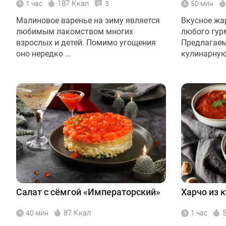
187 Ккал
1 час
3
50 мин
Малиновое варенье на зиму является
Вкусное жа
любимым лакомством многих
любого гур
взрослых и детей. Помимо угощения
Предлагаем
оно нередко ...
кулинарную 
Салат с сёмгой «Императорский»
Харчо из 
87 Ккал
40 мин
1 час