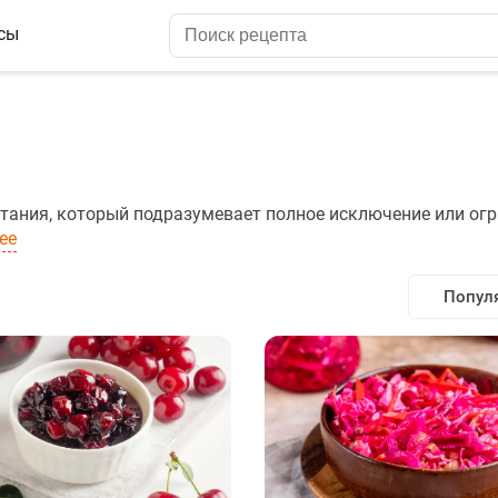
сы
питания, который подразумевает полное исключение или ог
ее
Попул