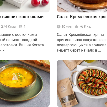
з вишни с косточками
Салат Кремлёвская хря
274 Ккал
76 Ккал
1
30 мин
 вишни с косточками -
Салат Кремлёвская хряпа -
ый вариант сладкой
оригинальная закуска из о
аготовки. Вишня богата
подвергающихся маринова
и ...
Рецепт берёт начало в ...