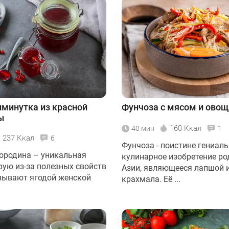
минутка из красной
Фунчоза с мясом и ово
ы
160 Ккал
40 мин
1
237 Ккал
6
Фунчоза - поистине гениал
ородина – уникальная
кулинарное изобретение ро
рую из-за полезных свойств
Азии, являющееся лапшой 
зывают ягодой женской
крахмала. Её ...