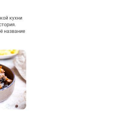
кой кухни
стория.
её название