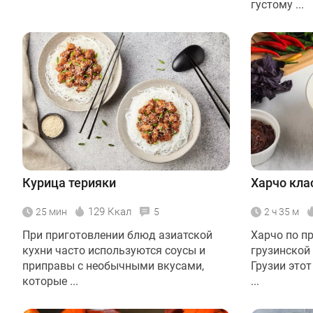
густому ...
Курица терияки
Харчо кла
129 Ккал
25 мин
5
2 ч 35 м
При приготовлении блюд азиатской
Харчо по п
кухни часто используются соусы и
грузинской 
приправы с необычными вкусами,
Грузии этот
которые ...
...