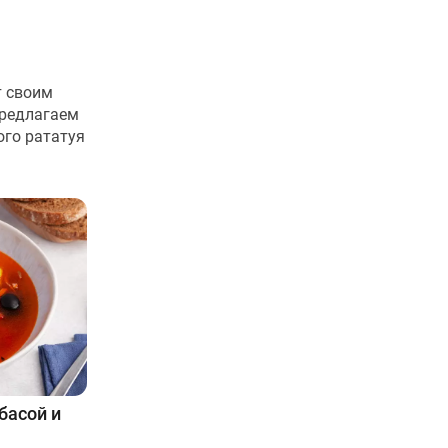
т своим
Предлагаем
ого рататуя
басой и