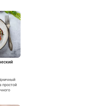
ческий
здничный
а простой
ычного