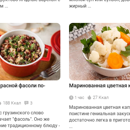
 ...
жирный ...
красной фасоли по-
Маринованная цветная 
27 Ккал
1 час
188 Ккал
3
Маринованная цветная капу
с грузинского слово
поистине гениальная закус
ачает "фасоль". Оно же
достаточно легка в пригото
ние традиционному блюду -
...