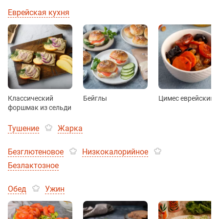
Еврейская кухня
Классический
Бейглы
Цимес еврейский
форшмак из сельди
Тушение
Жарка
Безглютеновое
Низкокалорийное
Безлактозное
Обед
Ужин