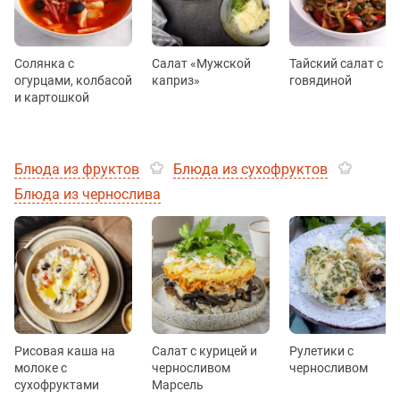
Солянка с
Салат «Мужской
Тайский салат с
огурцами, колбасой
каприз»
говядиной
и картошкой
Блюда из фруктов
Блюда из сухофруктов
Блюда из чернослива
Рисовая каша на
Салат с курицей и
Рулетики с
молоке с
черносливом
черносливом
сухофруктами
Марсель