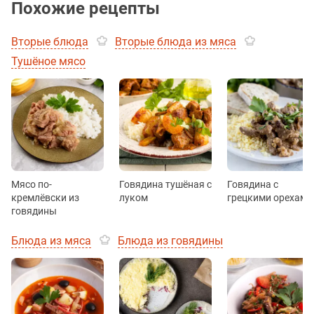
Похожие рецепты
Вторые блюда
Вторые блюда из мяса
Тушёное мясо
Мясо по-
Говядина тушёная с
Говядина с
кремлёвски из
луком
грецкими орехами
говядины
Блюда из мяса
Блюда из говядины