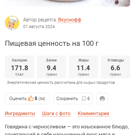
Автор рецепта:
Вкуснофф
01 августа 2024
Пищевая ценность на 100 г
Калории
Белки
Жиры
Углеводы
171.8
9.4
11.4
6.6
Ккал
грамм
грамм
грамм
Энергетическая ценность рассчитана для сырых продуктов
Оценить
5
Сохранить
6
(54)
Ингредиенты
Шаги с фото
Комментарии
Говядина с черносливом — это изысканное блюдо,
сочетающий в себе насыщенный вкус мяса и