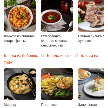
Жаркое из свинины
Суп солянка
Свиная рулька в
с картофелем
сборная мясная
духовке
классическая
Блюда из бобовых
Блюда из сои
Блюда из
тофу
Мисо-суп
Гадо-гадо
Запечённая