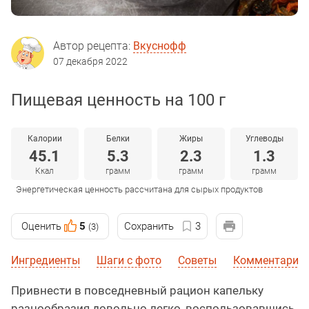
Автор рецепта:
Вкуснофф
07 декабря 2022
Пищевая ценность на 100 г
Калории
Белки
Жиры
Углеводы
45.1
5.3
2.3
1.3
Ккал
грамм
грамм
грамм
Энергетическая ценность рассчитана для сырых продуктов
Оценить
5
Сохранить
3
(3)
Ингредиенты
Шаги с фото
Советы
Комментарии 
Привнести в повседневный рацион капельку
разнообразия довольно легко, воспользовавшись