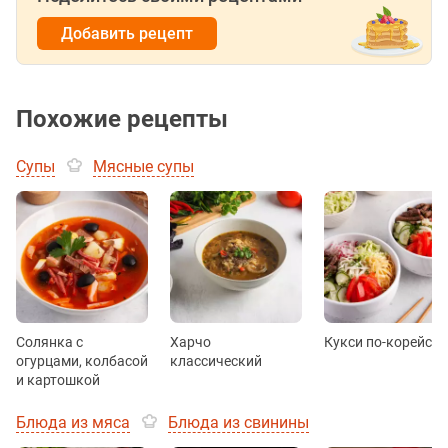
Добавить рецепт
Похожие рецепты
Супы
Мясные супы
Солянка с
Харчо
Кукси по-корейски
огурцами, колбасой
классический
и картошкой
Блюда из мяса
Блюда из свинины