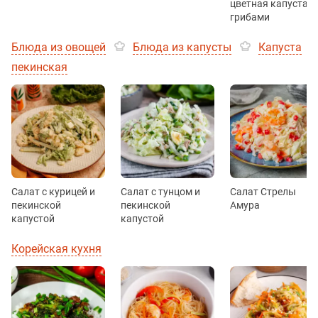
цветная капуста с
грибами
Блюда из овощей
Блюда из капусты
Капуста
пекинская
Салат с курицей и
Салат с тунцом и
Салат Стрелы
пекинской
пекинской
Амура
капустой
капустой
Корейская кухня