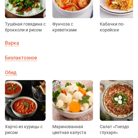
Тушёная говядина с
Фунчоза с
Кабачки по-
брокколи и рисом
креветками
корейски
Варка
Безлактозное
Обед
Харчо из курицы с
Маринованная
Салат «Гнездо
рисом
цветная капуста
глухаря»