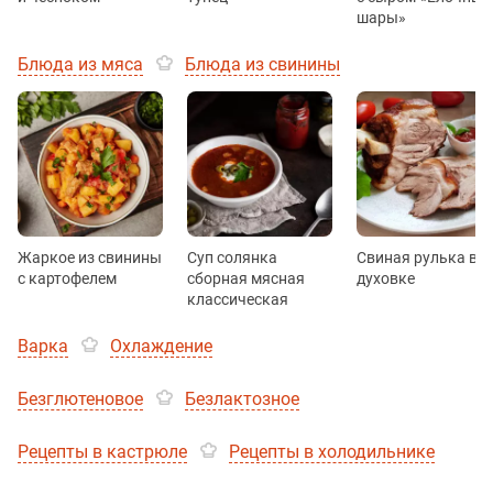
шары»
Блюда из мяса
Блюда из свинины
Жаркое из свинины
Суп солянка
Свиная рулька в
с картофелем
сборная мясная
духовке
классическая
Варка
Охлаждение
Безглютеновое
Безлактозное
Рецепты в кастрюле
Рецепты в холодильнике