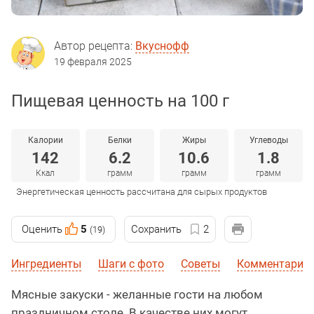
Автор рецепта:
Вкуснофф
19 февраля 2025
Пищевая ценность на 100 г
Калории
Белки
Жиры
Углеводы
142
6.2
10.6
1.8
Ккал
грамм
грамм
грамм
Энергетическая ценность рассчитана для сырых продуктов
Оценить
5
Сохранить
2
(19)
Ингредиенты
Шаги с фото
Советы
Комментарии
Мясные закуски - желанные гости на любом
праздничном столе. В качестве них могут