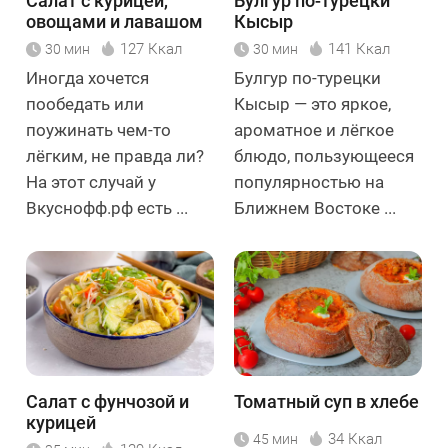
Салат с курицей,
Булгур по-турецки
овощами и лавашом
Кысыр
127 Ккал
141 Ккал
30 мин
30 мин
Иногда хочется
Булгур по-турецки
пообедать или
Кысыр — это яркое,
поужинать чем-то
ароматное и лёгкое
лёгким, не правда ли?
блюдо, пользующееся
На этот случай у
популярностью на
Вкуснофф.рф есть ...
Ближнем Востоке ...
Салат с фунчозой и
Томатный суп в хлебе
курицей
34 Ккал
45 мин