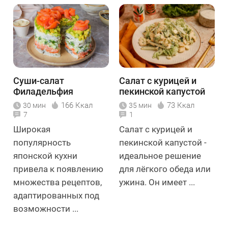
Суши-салат
Салат с курицей и
Филадельфия
пекинской капустой
166 Ккал
73 Ккал
30 мин
35 мин
7
1
Широкая
Салат с курицей и
популярность
пекинской капустой -
японской кухни
идеальное решение
привела к появлению
для лёгкого обеда или
множества рецептов,
ужина. Он имеет ...
адаптированных под
возможности ...