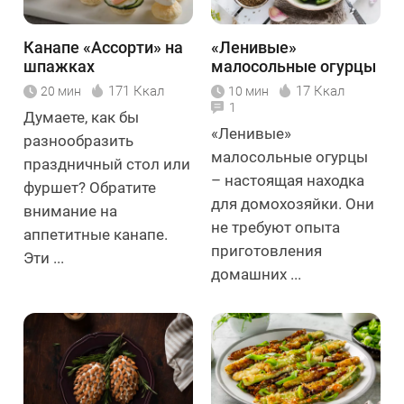
Канапе «Ассорти» на
«Ленивые»
шпажках
малосольные огурцы
171 Ккал
17 Ккал
20 мин
10 мин
1
Думаете, как бы
«Ленивые»
разнообразить
малосольные огурцы
праздничный стол или
– настоящая находка
фуршет? Обратите
для домохозяйки. Они
внимание на
не требуют опыта
аппетитные канапе.
приготовления
Эти ...
домашних ...