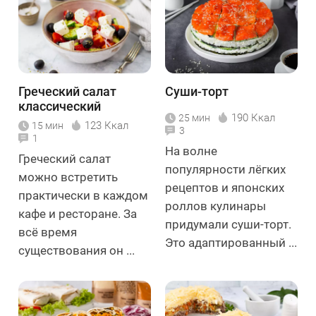
Греческий салат
Суши-торт
классический
190 Ккал
25 мин
123 Ккал
15 мин
3
1
На волне
Греческий салат
популярности лёгких
можно встретить
рецептов и японских
практически в каждом
роллов кулинары
кафе и ресторане. За
придумали суши-торт.
всё время
Это адаптированный ...
существования он ...