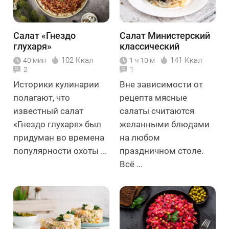
Салат «Гнездо
Салат Министерский
глухаря»
классический
102 Ккал
141 Ккал
40 мин
1 ч 10 м
2
1
Историки кулинарии
Вне зависимости от
полагают, что
рецепта мясные
известный салат
салаты считаются
«Гнездо глухаря» был
желанными блюдами
придуман во времена
на любом
популярности охоты ...
праздничном столе.
Всё ...