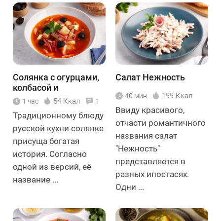
Солянка с огурцами,
Салат Нежность
колбасой и
199 Ккал
40 мин
картошкой
54 Ккал
1 час
1
Ввиду красивого,
Традиционному блюду
отчасти романтичного
русской кухни солянке
названия салат
присуща богатая
"Нежность"
история. Согласно
представляется в
одной из версий, её
разных ипостасях.
название ...
Одни ...