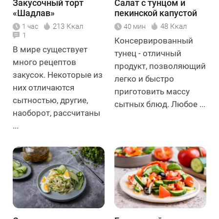
Закусочный торт
Салат с тунцом и
«Шадлав»
пекинской капустой
213 Ккал
48 Ккал
1 час
40 мин
1
Консервированный
В мире существует
тунец - отличный
много рецептов
продукт, позволяющий
закусок. Некоторые из
легко и быстро
них отличаются
приготовить массу
сытностью, другие,
сытных блюд. Любое ...
наоборот, рассчитаны
...