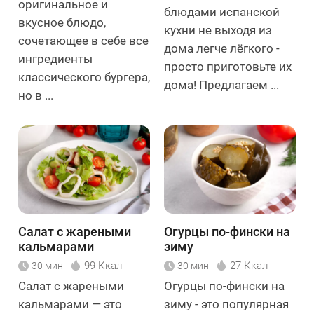
оригинальное и
блюдами испанской
вкусное блюдо,
кухни не выходя из
сочетающее в себе все
дома легче лёгкого -
ингредиенты
просто приготовьте их
классического бургера,
дома! Предлагаем ...
но в ...
Салат с жареными
Огурцы по-фински на
кальмарами
зиму
99 Ккал
27 Ккал
30 мин
30 мин
Салат с жареными
Огурцы по-фински на
кальмарами — это
зиму - это популярная