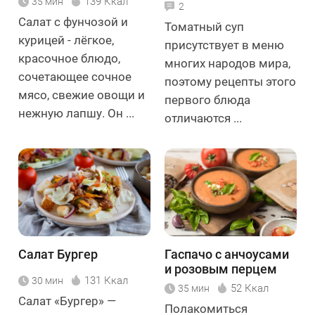
139 Ккал
35 мин
2
Салат с фунчозой и
Томатный суп
курицей - лёгкое,
присутствует в меню
красочное блюдо,
многих народов мира,
сочетающее сочное
поэтому рецепты этого
мясо, свежие овощи и
первого блюда
нежную лапшу. Он ...
отличаются ...
Салат Бургер
Гаспачо с анчоусами
и розовым перцем
131 Ккал
30 мин
52 Ккал
35 мин
Салат «Бургер» —
Полакомиться