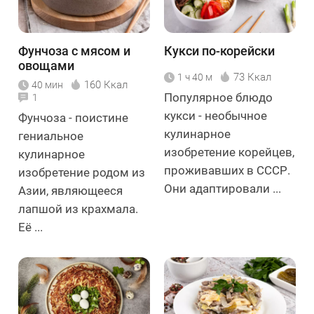
Фунчоза с мясом и
Кукси по-корейски
овощами
73 Ккал
1 ч 40 м
160 Ккал
40 мин
Популярное блюдо
1
кукси - необычное
Фунчоза - поистине
кулинарное
гениальное
изобретение корейцев,
кулинарное
проживавших в СССР.
изобретение родом из
Они адаптировали ...
Азии, являющееся
лапшой из крахмала.
Её ...