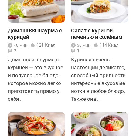
Домашняя шаурма с
Салат с куриной
курицей
печенью и солёным
огурцом
121 Ккал
114 Ккал
40 мин
50 мин
2
1
Домашняя шаурма с
Куриная печень -
курицей — это вкусное
настоящий деликатес,
и популярное блюдо,
способный привнести
которое можно легко
интересные вкусовые
приготовить прямо у
нотки в любое блюдо.
себя ...
Также она ...