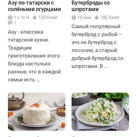
Азу по-татарски с
Бутерброды со
солёными огурцами
шпротами
120 Ккал
182 Ккал
1 ч 10 м
10 мин
1
Самый популярный
Азу - классика
бутерброд с рыбой –
татарской кухни.
это не бутерброд с
Традиции
лососем, а старый
приготовления этого
добрый бутерброд со
блюда настолько
шпротами. В ...
разные, что в каждой
семье есть ...