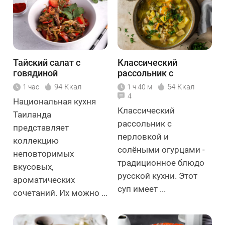
Тайский салат с
Классический
говядиной
рассольник с
перловкой и
94 Ккал
54 Ккал
1 час
1 ч 40 м
солёными огурцами
4
Национальная кухня
Классический
Таиланда
рассольник с
представляет
перловкой и
коллекцию
солёными огурцами -
неповторимых
традиционное блюдо
вкусовых,
русской кухни. Этот
ароматических
суп имеет ...
сочетаний. Их можно ...