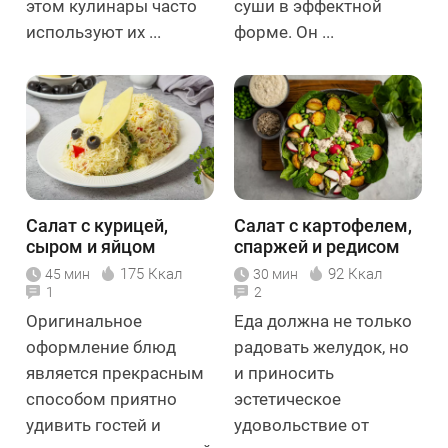
этом кулинары часто
суши в эффектной
используют их ...
форме. Он ...
Салат с курицей,
Салат с картофелем,
сыром и яйцом
спаржей и редисом
«Кролик»
175 Ккал
92 Ккал
45 мин
30 мин
1
2
Оригинальное
Еда должна не только
оформление блюд
радовать желудок, но
является прекрасным
и приносить
способом приятно
эстетическое
удивить гостей и
удовольствие от