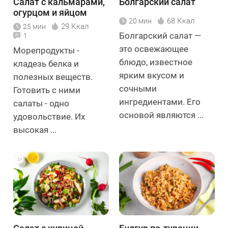
Салат с кальмарами,
Болгарский салат
огурцом и яйцом
68 Ккал
20 мин
29 Ккал
25 мин
Болгарский салат —
1
это освежающее
Морепродукты -
блюдо, известное
кладезь белка и
ярким вкусом и
полезных веществ.
сочными
Готовить с ними
ингредиентами. Его
салаты - одно
основой являются ...
удовольствие. Их
высокая ...