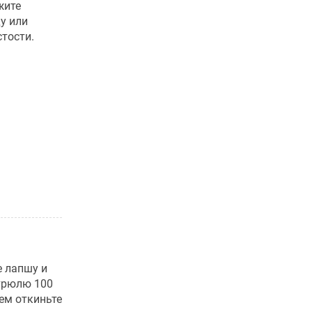
жите
у или
тости.
е лапшу и
стрюлю 100
ем откиньте