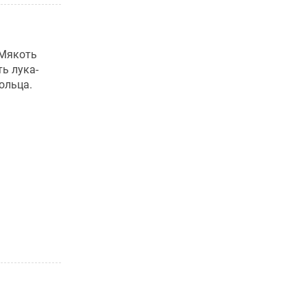
 Мякоть
ь лука-
ольца.