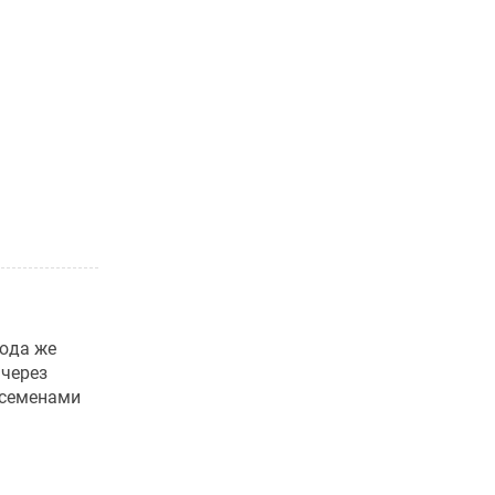
юда же
 через
 семенами