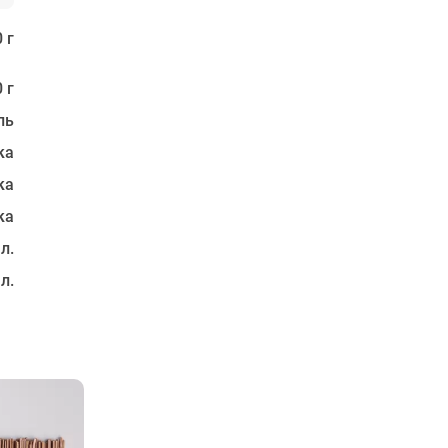
 г
 г
ль
ка
ка
ка
 л.
 л.