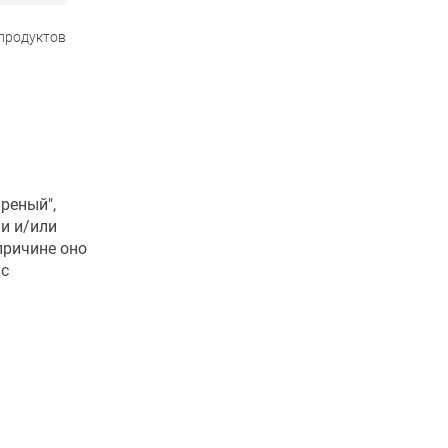
 продуктов
реный",
и и/или
причине оно
 с