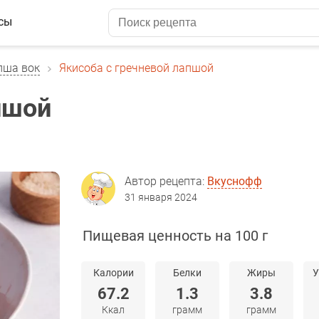
сы
пша вок
Якисоба с гречневой лапшой
пшой
Автор рецепта:
Вкуснофф
31 января 2024
Пищевая ценность на 100 г
Калории
Белки
Жиры
У
67.2
1.3
3.8
Ккал
грамм
грамм