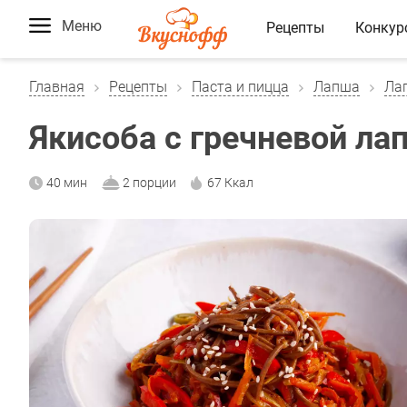
Меню
Рецепты
Конкур
Главная
Рецепты
Паста и пицца
Лапша
Ла
Якисоба с гречневой ла
40 мин
2 порции
67 Ккал