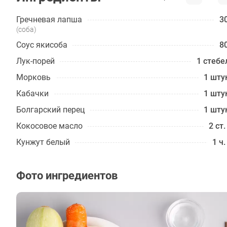
Гречневая лапша
30
(соба)
Соус якисоба
80
Лук-порей
1 стебе
Морковь
1 шту
Кабачки
1 шту
Болгарский перец
1 шту
Кокосовое масло
2 ст.
Кунжут белый
1 ч.
Фото ингредиентов