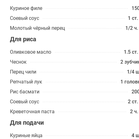
Куриное филе
150
Соевый соус
1 ст.
Молотый чёрный перец
1/2 ч.
Для риса
Оливковое масло
1.5 ст.
Чеснок
2 зубчи
Перец чили
1/4 ш
Репчатый лук
1 голов
Рис басмати
200
Соевый соус
2 ст.
Креветочная паста
2 ч.
Для подачи
Куриные яйца
4 ш