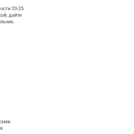
ости 20-25
кой, дайте
ильник.
ками.
те