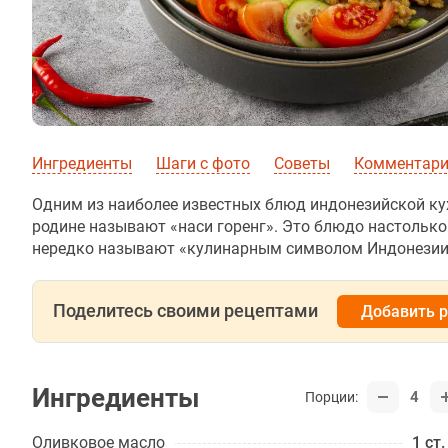
Ингредиенты
Шаги с фото
Советы
Комментарии
Одним из наиболее известных блюд индонезийской ку
родине называют «наси горенг». Это блюдо настолько
нередко называют «кулинарным символом Индонезии»
Поделитесь своими рецептами
Добавить 
Ингредиенты
4
Порции:
Оливковое масло
1 ст.