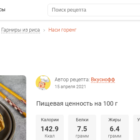
сы
Гарниры из риса
Наси горенг
Автор рецепта:
Вкуснофф
15 апреля 2021
Пищевая ценность на 100 г
Калории
Белки
Жиры
У
142.9
7.5
6.4
Ккал
грамм
грамм