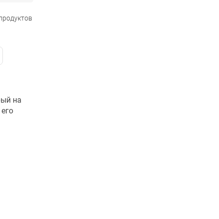
 продуктов
рый на
 его