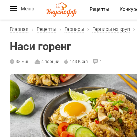
Меню
Рецепты
Конкур
Главная
Рецепты
Гарниры
Гарниры из круп
Наси горенг
35 мин
4 порции
143 Ккал
1