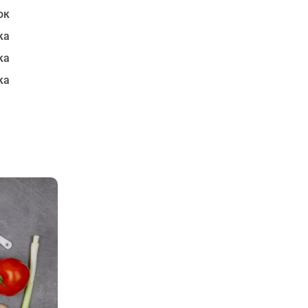
ок
ка
ка
ка