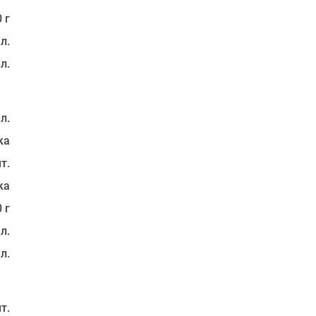
 г
 л.
 л.
 л.
ка
т.
ка
 г
 л.
 л.
т.