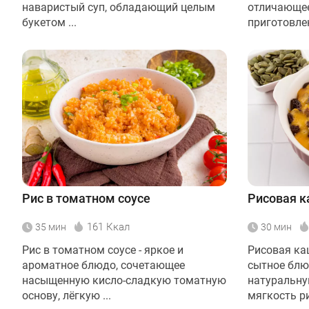
наваристый суп, обладающий целым
отличающее
букетом ...
приготовлен
Рис в томатном соусе
Рисовая к
161 Ккал
35 мин
30 мин
Рис в томатном соусе - яркое и
Рисовая ка
ароматное блюдо, сочетающее
сытное блю
насыщенную кисло-сладкую томатную
натуральну
основу, лёгкую ...
мягкость рис