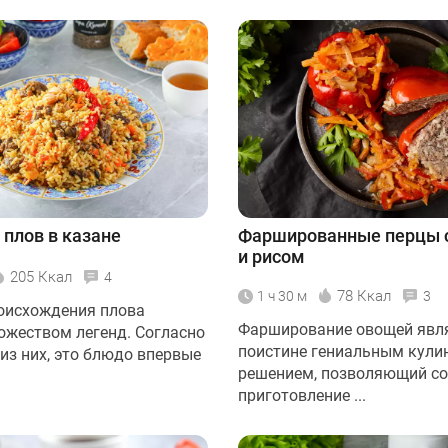
 плов в казане
Фаршированные перцы 
и рисом
205 Ккал
4
78 Ккал
1 ч 30 м
3
оисхождения плова
Фарширование овощей явл
ожеством легенд. Согласно
поистине гениальным кул
из них, это блюдо впервые
решением, позволяющий с
приготовление ...