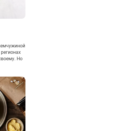
 жемчужиной
 регионах
своему. Но