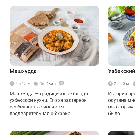
Машхурда
Узбекский
48 Ккал
1 ч 15 м
3
2 ч 30 м
Машхурда – традиционное блюдо
История пр
узбекской кухни. Его характерной
окутана мн
особенностью является
некоторым 
предварительная обжарка ...
было ...