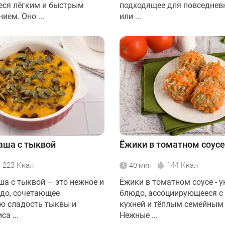
ся лёгким и быстрым
подходящее для повседнев
ием. Оно ...
или ...
аша с тыквой
Ёжики в томатном соусе
223 Ккал
144 Ккал
40 мин
ша с тыквой — это нежное и
Ёжики в томатном соусе - 
до, сочетающее
блюдо, ассоциирующееся 
ю сладость тыквы и
кухней и тёплым семейным
а ...
Нежные ...