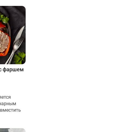
с фаршем
яется
инарным
овместить