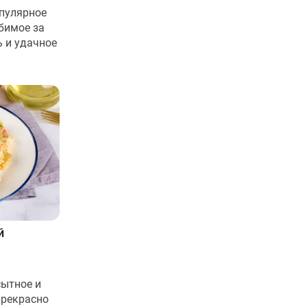
опулярное
бимое за
 и удачное
й
сытное и
прекрасно