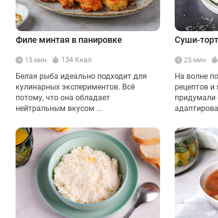
Филе минтая в панировке
Суши-тор
134 Ккал
15 мин
25 мин
Белая рыба идеально подходит для
На волне п
кулинарных экспериментов. Всё
рецептов и
потому, что она обладает
придумали 
нейтральным вкусом ...
адаптирован