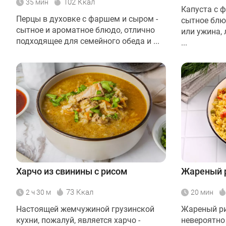
102 Ккал
35 мин
Капуста с ф
Перцы в духовке с фаршем и сыром -
сытное блю
сытное и ароматное блюдо, отлично
или ужина,
подходящее для семейного обеда и ...
...
Харчо из свинины с рисом
Жареный р
73 Ккал
2 ч 30 м
20 мин
Настоящей жемчужиной грузинской
Жареный ри
кухни, пожалуй, является харчо -
невероятно