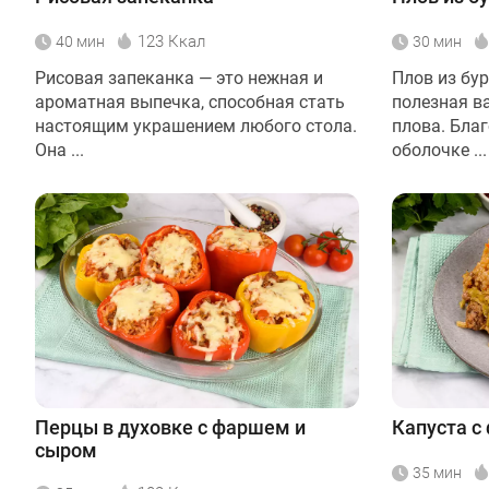
123 Ккал
40 мин
30 мин
Рисовая запеканка — это нежная и
Плов из бур
ароматная выпечка, способная стать
полезная в
настоящим украшением любого стола.
плова. Бла
Она ...
оболочке ...
Перцы в духовке с фаршем и
Капуста с
сыром
35 мин