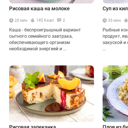
Рисовая каша на молоке
Суп из ки
145 Ккал
20 мин
2
35 мин
Каша - беспроигрышный вариант
Рыбные кон
сытного семейного завтрака,
продукт, я
обеспечивающего организм
закуской и
необходимой энергией и ...
...
Рисовая запеканка
Плов из б