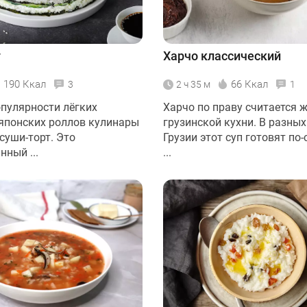
т
Харчо классический
190 Ккал
66 Ккал
3
2 ч 35 м
1
опулярности лёгких
Харчо по праву считается
 японских роллов кулинары
грузинской кухни. В разных
суши-торт. Это
Грузии этот суп готовят по-
ный ...
...