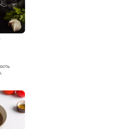
м
ость
,