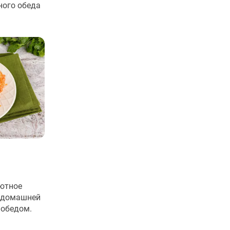
ного обеда
уютное
с домашней
 обедом.