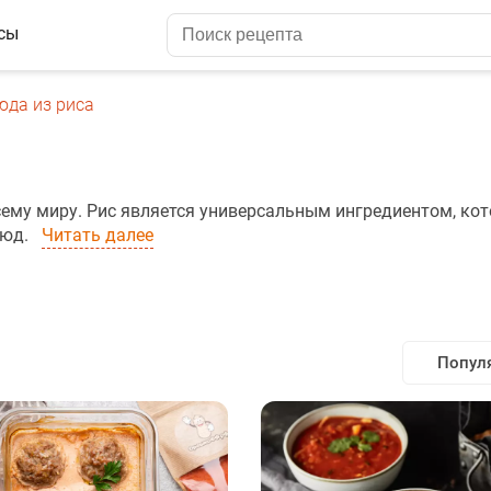
сы
юда из риса
сему миру. Рис является универсальным ингредиентом, ко
люд.
Читать далее
Попул