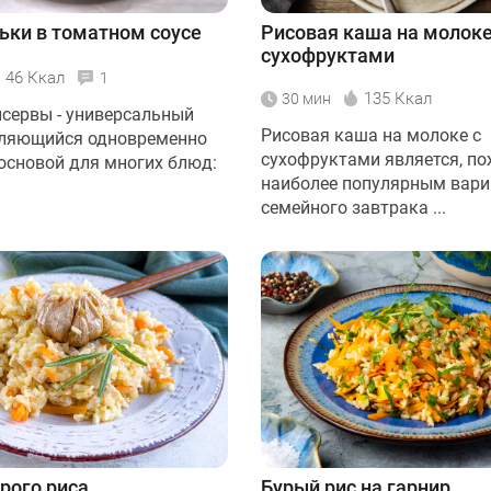
льки в томатном соусе
Рисовая каша на молоке
сухофруктами
46 Ккал
1
135 Ккал
30 мин
сервы - универсальный
Рисовая каша на молоке с
вляющийся одновременно
сухофруктами является, по
 основой для многих блюд:
наиболее популярным вар
семейного завтрака ...
урого риса
Бурый рис на гарнир