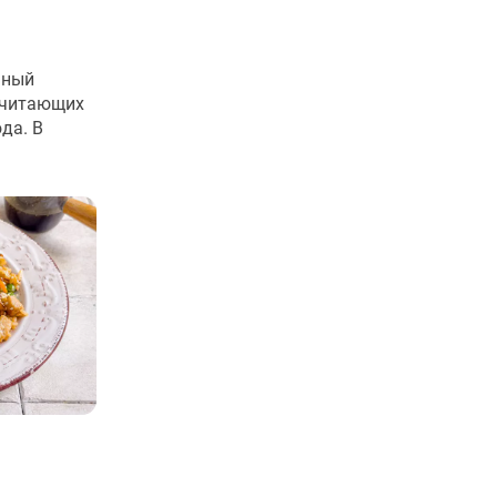
чный
очитающих
да. В