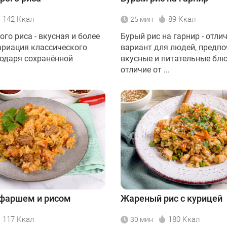
142 Ккал
89 Ккал
25 мин
ого риса - вкусная и более
Бурый рис на гарнир - отли
ариация классического
вариант для людей, предп
годаря сохранённой
вкусные и питательные блю
отличие от ...
 фаршем и рисом
Жареный рис с курицей
117 Ккал
180 Ккал
30 мин