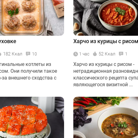
уховке
Харчо из курицы с рисо
182 Ккал
52 Ккал
10
1 час
1
игинальные котлеты из
Харчо из курицы с рисом -
сом. Они получили такое
нетрадиционная разновидн
-за внешнего сходства с
классического рецепта супа
являющегося визитной ...