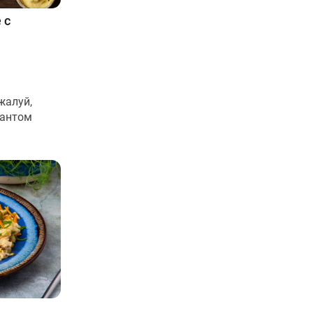
 с
жалуй,
иантом