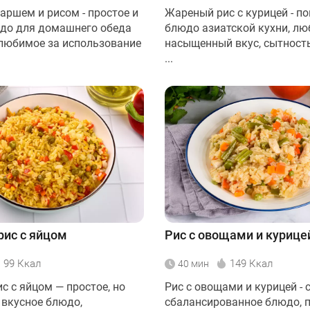
аршем и рисом - простое и
Жареный рис с курицей - п
до для домашнего обеда
блюдо азиатской кухни, лю
 любимое за использование
насыщенный вкус, сытность
...
ис с яйцом
Рис с овощами и курице
99 Ккал
149 Ккал
40 мин
с с яйцом — простое, но
Рис с овощами и курицей - 
 вкусное блюдо,
сбалансированное блюдо, 