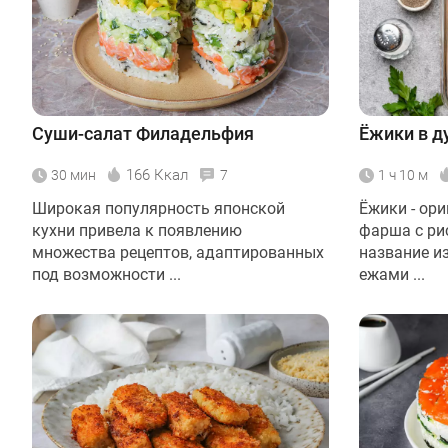
Суши-салат Филадельфия
Ёжики в д
166 Ккал
30 мин
7
1 ч 10 м
Широкая популярность японской
Ёжики - ор
кухни привела к появлению
фарша с ри
множества рецептов, адаптированных
название из
под возможности ...
ежами ...