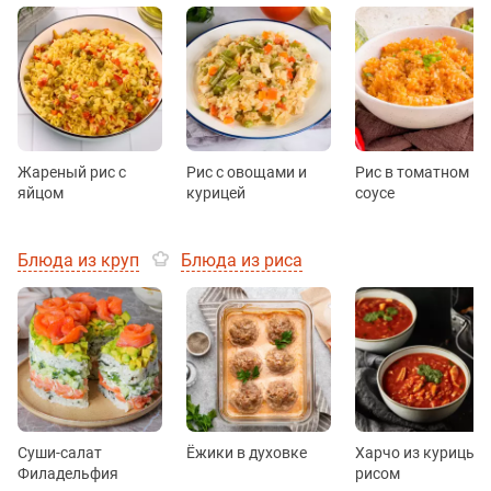
Жареный рис с
Рис с овощами и
Рис в томатном
яйцом
курицей
соусе
Блюда из круп
Блюда из риса
Суши-салат
Ёжики в духовке
Харчо из курицы с
Филадельфия
рисом