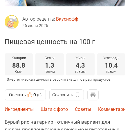
Автор рецепта:
Вкуснофф
26 июня 2026
Пищевая ценность на 100 г
Калории
Белки
Жиры
Углеводы
88.8
1.3
4.3
10.4
Ккал
грамм
грамм
грамм
Энергетическая ценность рассчитана для сырых продуктов
Оценить
0
Сохранить
(0)
Ингредиенты
Шаги с фото
Советы
Комментарии
Бурый рис на гарнир - отличный вариант для
людей, предпочитающих вкусные и питательные