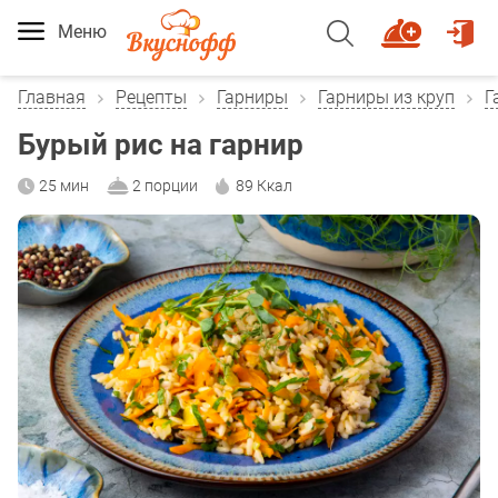
Меню
Главная
Рецепты
Гарниры
Гарниры из круп
Г
Бурый рис на гарнир
25 мин
2 порции
89 Ккал