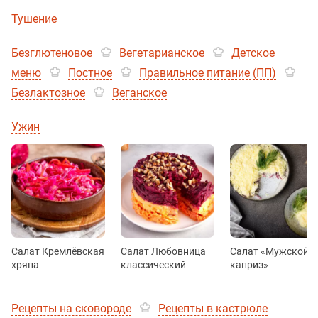
Тушение
Безглютеновое
Вегетарианское
Детское
меню
Постное
Правильное питание (ПП)
Безлактозное
Веганское
Ужин
Салат Кремлёвская
Салат Любовница
Салат «Мужской
хряпа
классический
каприз»
Рецепты на сковороде
Рецепты в кастрюле