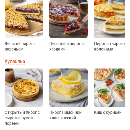
Венский пирог с
Песочный пирог с
Пирог с творогом 
вареньем
ягодами
яблоками
Кулебяка
Открытый пирог с
Пирог Лимонник
Киш с курицей
сыром и луком-
классический
пореем