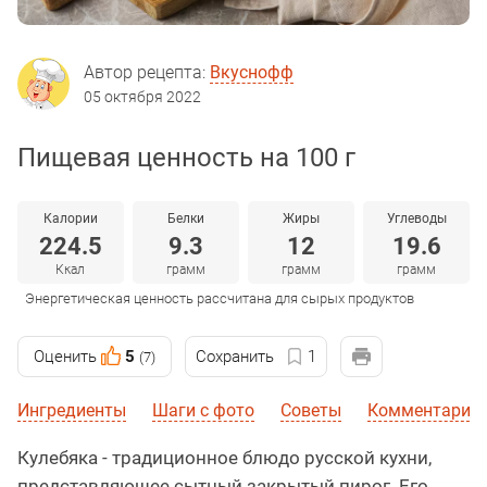
Автор рецепта:
Вкуснофф
05 октября 2022
Пищевая ценность на 100 г
Калории
Белки
Жиры
Углеводы
224.5
9.3
12
19.6
Ккал
грамм
грамм
грамм
Энергетическая ценность рассчитана для сырых продуктов
Оценить
5
Сохранить
1
(7)
Ингредиенты
Шаги с фото
Советы
Комментарии
Кулебяка - традиционное блюдо русской кухни,
представляющее сытный закрытый пирог. Его