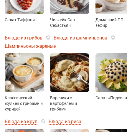
Салат Тиффани
Чизкейк Сан
Домашний ПП
Себастьян
зефир
Блюда из грибов
Блюда из шампиньонов
Шампиньоны жареные
Классический
Вареники с
Салат «Подсолнух
жульен с грибами и
картофелем и
курицей
грибами
Блюда из круп
Блюда из риса