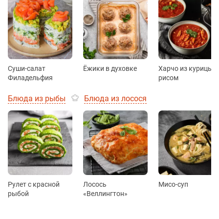
Суши-салат
Ёжики в духовке
Харчо из курицы с
Филадельфия
рисом
Блюда из рыбы
Блюда из лосося
Рулет с красной
Лосось
Мисо-суп
рыбой
«Веллингтон»