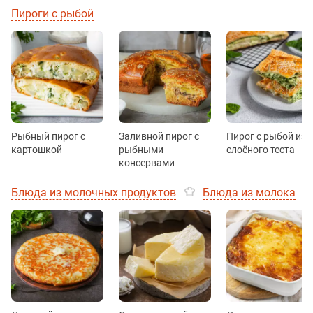
Пироги с рыбой
Рыбный пирог с
Заливной пирог с
Пирог с рыбой из
картошкой
рыбными
слоёного теста
консервами
Блюда из молочных продуктов
Блюда из молока