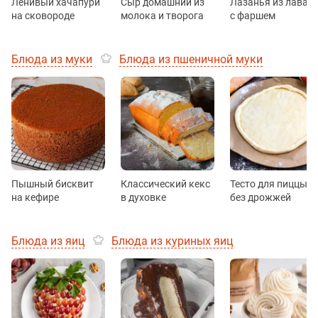
Ленивый хачапури
Сыр домашний из
Лазанья из лаваш
на сковороде
молока и творога
с фаршем
Блюда из муки
Блюда из пшеничной муки
Пышный бисквит
Классический кекс
Тесто для пиццы
на кефире
в духовке
без дрожжей
Блюда из яиц
Блюда из куриных яиц