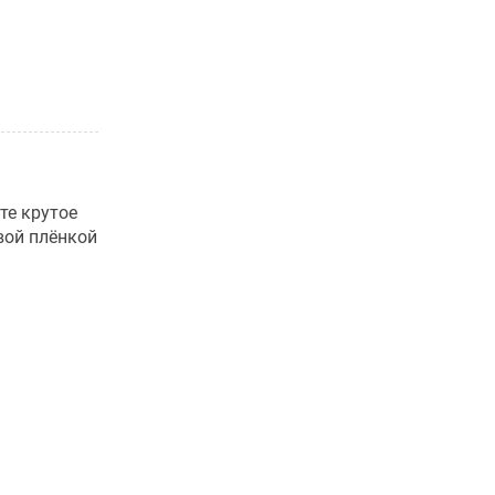
те крутое
вой плёнкой