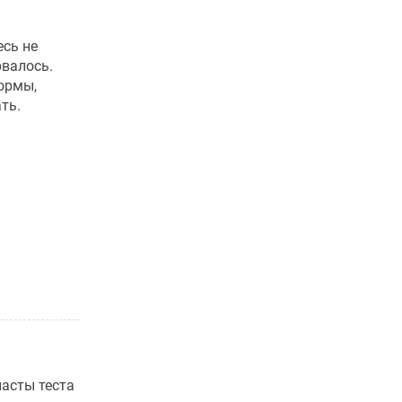
есь не
рвалось.
ормы,
ть.
ласты теста