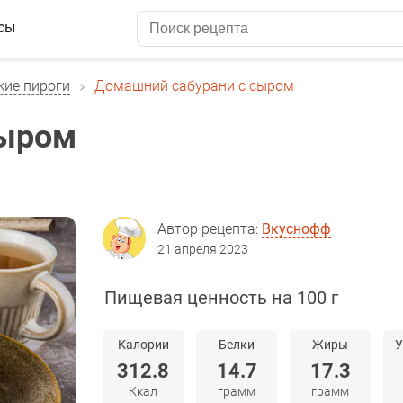
сы
кие пироги
Домашний сабурани с сыром
сыром
Автор рецепта:
Вкуснофф
21 апреля 2023
Пищевая ценность на 100 г
Калории
Белки
Жиры
У
312.8
14.7
17.3
Ккал
грамм
грамм