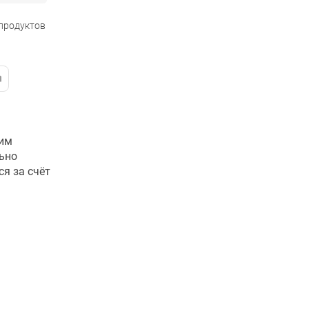
 продуктов
ким
ьно
ся за счёт