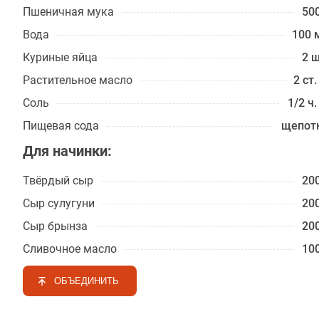
Пшеничная мука
500
Вода
100 
Куриные яйца
2 ш
Растительное масло
2 ст.
Соль
1/2 ч.
Пищевая сода
щепот
Для начинки:
Твёрдый сыр
200
Сыр сулугуни
200
Сыр брынза
200
Сливочное масло
100
ОБЪЕДИНИТЬ