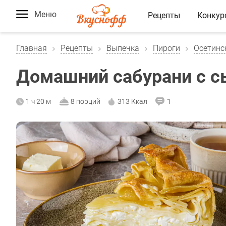
Меню
Рецепты
Конкур
Главная
Рецепты
Выпечка
Пироги
Осетинс
Домашний сабурани с 
1 ч 20 м
8 порций
313 Ккал
1