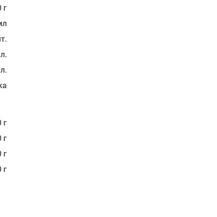
 г
мл
т.
 л.
 л.
ка
 г
 г
 г
 г