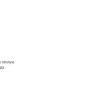
е тёплую
ду.