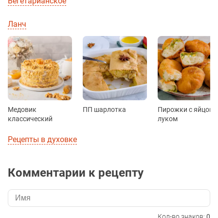
Вегетарианское
Ланч
Медовик
ПП шарлотка
Пирожки с яйцом 
классический
луком
Рецепты в духовке
Комментарии к рецепту
Кол-во знаков:
0