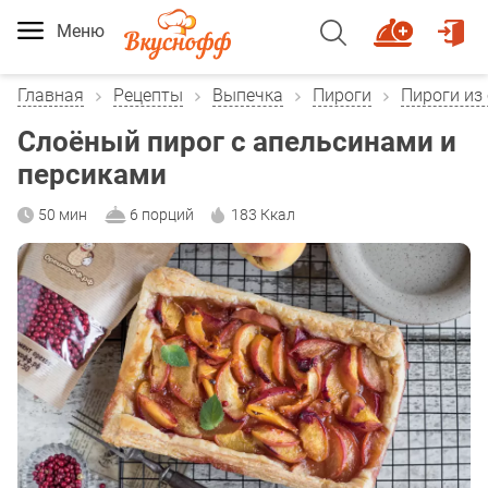
Меню
Главная
Рецепты
Выпечка
Пироги
Пироги из 
Слоёный пирог с апельсинами и
персиками
50 мин
6 порций
183 Ккал