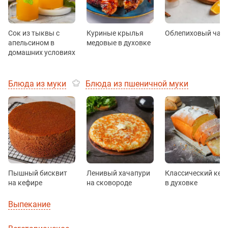
Сок из тыквы с
Куриные крылья
Облепиховый чай
апельсином в
медовые в духовке
домашних условиях
Блюда из муки
Блюда из пшеничной муки
Пышный бисквит
Ленивый хачапури
Классический кек
на кефире
на сковороде
в духовке
Выпекание