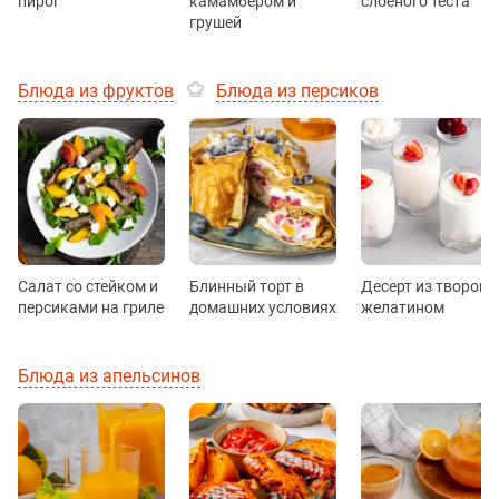
пирог
камамбером и
слоёного теста
грушей
Блюда из фруктов
Блюда из персиков
Салат со стейком и
Блинный торт в
Десерт из творога 
персиками на гриле
домашних условиях
желатином
Блюда из апельсинов