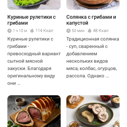
Куриные рулетики с
Солянка с грибами и
грибами
капустой
114 Ккал
48 Ккал
1 ч 10 м
50 мин
Куриные рулетики с
Традиционная солянка
грибами -
- суп, сваренный с
превосходный вариант
добавлением
сытной мясной
нескольких видов
закуски. Благодаря
мяса, колбас, огурцов,
оригинальному виду
рассола. Однако ...
они ...