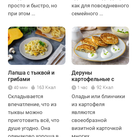
просто и быстро, но
как для повседневного
при этом ...
семейного ...
Лапша с тыквой и
Деруны
грибами
картофельные с
грибами
163 Ккал
92 Ккал
40 мин
1 час
Складывается
Оладьи или блинчики
впечатление, что из
из картофеля
тыквы можно
являются
приготовить всё, что
своеобразной
душе угодно. Она
визитной карточкой
одинаково хороша в ...
многих