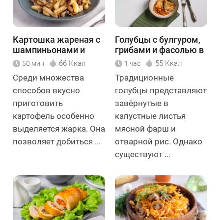
Картошка жареная с
Голубцы с булгуром,
шампиньонами и
грибами и фасолью в
луком
томатном соусе
66 Ккал
55 Ккал
50 мин
1 час
Среди множества
Традиционные
способов вкусно
голубцы представляют
приготовить
завёрнутые в
картофель особенно
капустные листья
выделяется жарка. Она
мясной фарш и
позволяет добиться ...
отварной рис. Однако
существуют ...