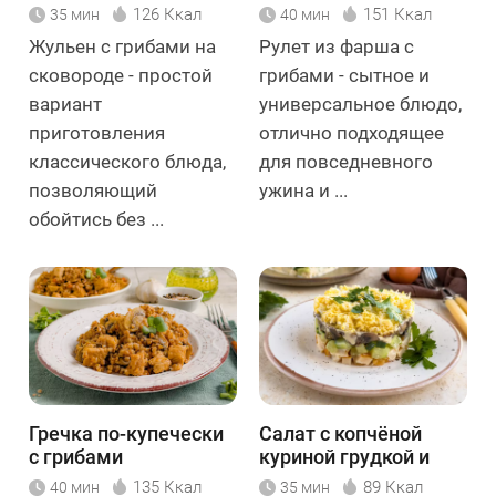
126 Ккал
151 Ккал
35 мин
40 мин
Жульен с грибами на
Рулет из фарша с
сковороде - простой
грибами - сытное и
вариант
универсальное блюдо,
приготовления
отлично подходящее
классического блюда,
для повседневного
позволяющий
ужина и ...
обойтись без ...
Гречка по-купечески
Салат с копчёной
с грибами
куриной грудкой и
грибами
135 Ккал
89 Ккал
40 мин
35 мин