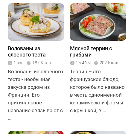
Волованы из
Мясной террин с
слоёного теста
грибами
187 Ккал
202 Ккал
1 час
1 ч 40 м
Волованы из слоёного
Террин – это
теста - необычная
французское блюдо,
закуска родом из
которое было названо
Франции. Его
в честь одноимённой
оригинальное
керамической формы
название связывают с
с крышкой, в ...
...