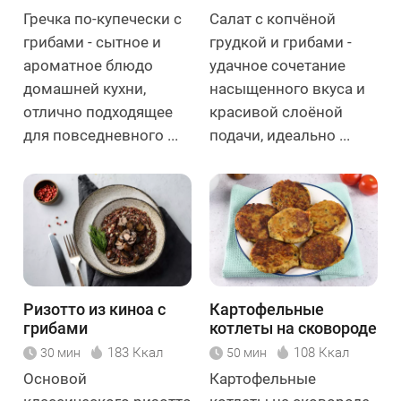
Гречка по-купечески с
Салат с копчёной
грибами - сытное и
грудкой и грибами -
ароматное блюдо
удачное сочетание
домашней кухни,
насыщенного вкуса и
отлично подходящее
красивой слоёной
для повседневного ...
подачи, идеально ...
Ризотто из киноа с
Картофельные
грибами
котлеты на сковороде
183 Ккал
108 Ккал
30 мин
50 мин
Основой
Картофельные