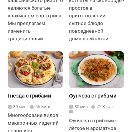
классического ризотто
котлеты на сковороде -
являются богатые
простое в
крахмалом сорта риса.
приготовлении,
Мы предлагаем
сытное блюдо
изменить
повседневной
традиционный ...
домашней кухни ...
Гнёзда с грибами
Фунчоза с грибами
65 Ккал
72 Ккал
30 мин
50 мин
1
Многообразие видов
Фунчоза с грибами -
макаронных изделий
лёгкое и ароматное
позволяет