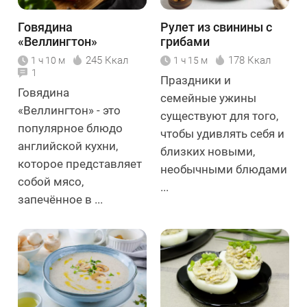
Говядина
Рулет из свинины с
«Веллингтон»
грибами
245 Ккал
178 Ккал
1 ч 10 м
1 ч 15 м
1
Праздники и
Говядина
семейные ужины
«Веллингтон» - это
существуют для того,
популярное блюдо
чтобы удивлять себя и
английской кухни,
близких новыми,
которое представляет
необычными блюдами
собой мясо,
...
запечённое в ...