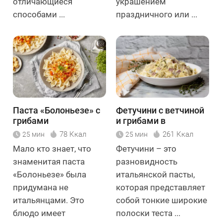
отличающиеся
украшением
способами ...
праздничного или ...
Паста «Болоньезе» с
Фетучини с ветчиной
грибами
и грибами в
сливочном соусе
78 Ккал
261 Ккал
25 мин
25 мин
Мало кто знает, что
Фетучини – это
знаменитая паста
разновидность
«Болоньезе» была
итальянской пасты,
придумана не
которая представляет
итальянцами. Это
собой тонкие широкие
блюдо имеет
полоски теста ...