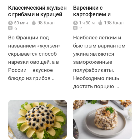
Классический жульен
Вареники с
с грибами и курицей
картофелем и
грибами
98 Ккал
198 Ккал
50 мин
1 ч 30 м
6
2
Во Франции под
Наиболее лёгким и
названием «жульен»
быстрым вариантом
скрывается способ
ужина являются
нарезки овощей, а в
замороженные
России – вкусное
полуфабрикаты.
блюдо из грибов ...
Необходимо лишь
достать порцию ...