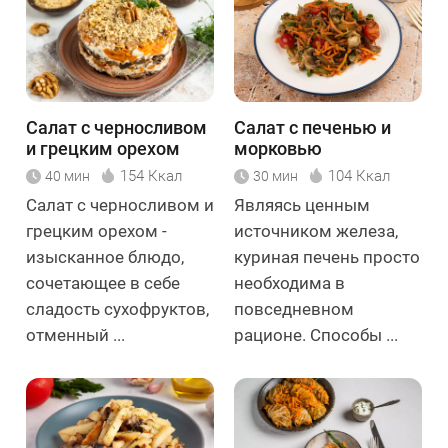
Салат с черносливом
Салат с печенью и
и грецким орехом
морковью
154 Ккал
104 Ккал
40 мин
30 мин
Салат с черносливом и
Являясь ценным
грецким орехом -
источником железа,
изысканное блюдо,
куриная печень просто
сочетающее в себе
необходима в
сладость сухофруктов,
повседневном
отменный ...
рационе. Способы ...