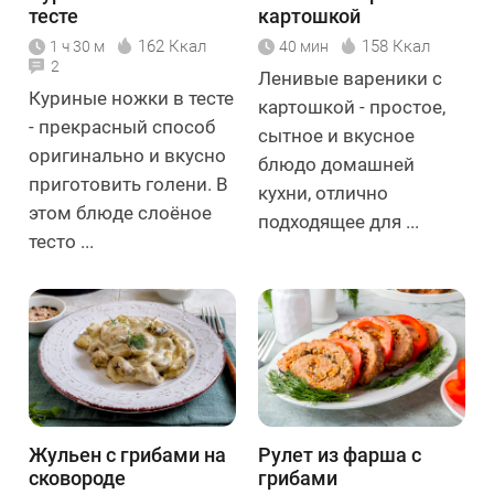
тесте
картошкой
162 Ккал
158 Ккал
1 ч 30 м
40 мин
2
Ленивые вареники с
Куриные ножки в тесте
картошкой - простое,
- прекрасный способ
сытное и вкусное
оригинально и вкусно
блюдо домашней
приготовить голени. В
кухни, отлично
этом блюде слоёное
подходящее для ...
тесто ...
Жульен с грибами на
Рулет из фарша с
сковороде
грибами