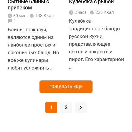
Сытные блины с
Кулебяка с рыбой
припёком
225 Ккал
2 часа
138 Ккал
50 мин
Кулебяка -
1
традиционное блюдо
Блины, пожалуй,
русской кухни,
являются одним из
представляющее
наиболее простых и
сытный закрытый
лаконичных блюд. Но
пирог. Его характерной
всё же кулинары
...
любят усложнять ...
ПОКАЗАТЬ ЕЩЕ
1
2
.