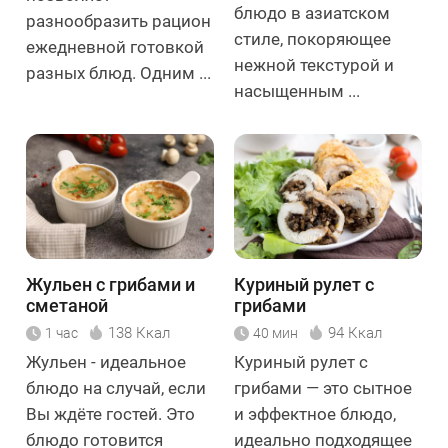
блюдо в азиатском
разнообразить рацион
стиле, покоряющее
ежедневной готовкой
нежной текстурой и
разных блюд. Одним ...
насыщенным ...
Жульен с грибами и
Куриный рулет с
сметаной
грибами
138 Ккал
94 Ккал
1 час
40 мин
Жульен - идеальное
Куриный рулет с
блюдо на случай, если
грибами — это сытное
Вы ждёте гостей. Это
и эффектное блюдо,
блюдо готовится
идеально подходящее