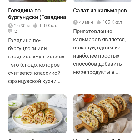
Говядина по-
Салат из кальмаров
бургундски (Говядина
105 Ккал
40 мин
«Бургиньон»)
110 Ккал
2 ч 30 м
Приготовление
2
кальмаров является,
Говядина по-
пожалуй, одним из
бургундски или
наиболее простых
говядина «Бургиньон»
способов добавить
- это блюдо, которое
морепродукты в ...
считается классикой
французской кухни ...