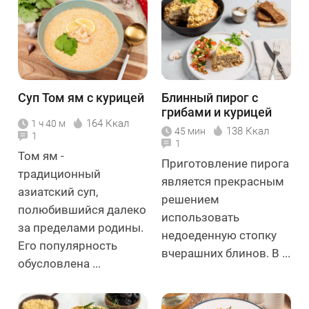
Суп Том ям с курицей
Блинный пирог с
грибами и курицей
164 Ккал
1 ч 40 м
138 Ккал
45 мин
1
1
Том ям -
Приготовление пирога
традиционный
является прекрасным
азиатский суп,
решением
полюбившийся далеко
использовать
за пределами родины.
недоеденную стопку
Его популярность
вчерашних блинов. В ...
обусловлена ...