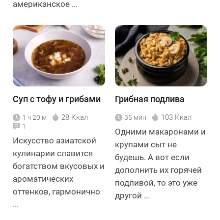
американское ...
Суп с тофу и грибами
Грибная подлива
28 Ккал
103 Ккал
1 ч 20 м
35 мин
1
Одними макаронами и
Искусство азиатской
крупами сыт не
кулинарии славится
будешь. А вот если
богатством вкусовых и
дополнить их горячей
ароматических
подливой, то это уже
оттенков, гармонично
другой ...
...