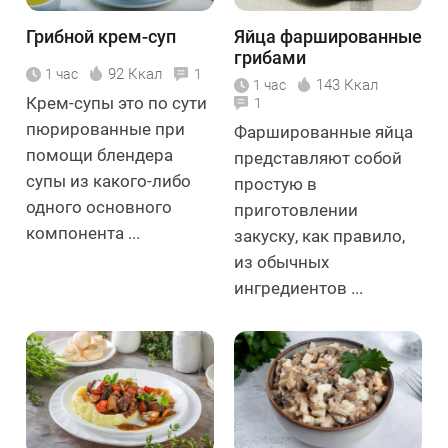
Грибной крем-суп
Яйца фаршированные
грибами
92 Ккал
1 час
1
143 Ккал
1 час
Крем-супы это по сути
1
пюрированные при
Фаршированные яйца
помощи блендера
представляют собой
супы из какого-либо
простую в
одного основного
приготовлении
компонента ...
закуску, как правило,
из обычных
ингредиентов ...