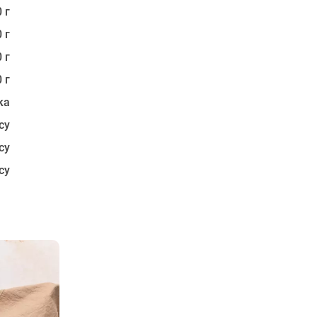
 г
 г
 г
 г
ка
су
су
су