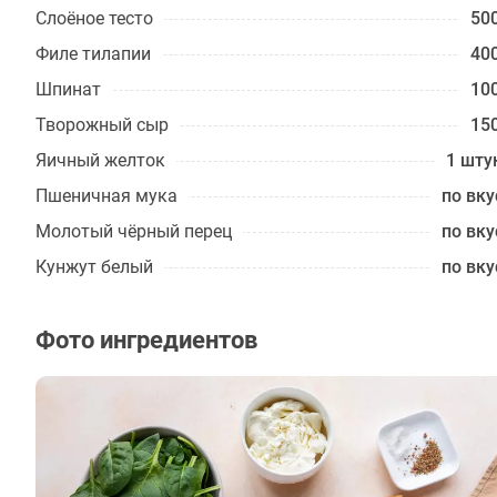
Слоёное тесто
500
Филе тилапии
400
Шпинат
100
Творожный сыр
150
Яичный желток
1 шту
Пшеничная мука
по вку
Молотый чёрный перец
по вку
Кунжут белый
по вку
Фото ингредиентов