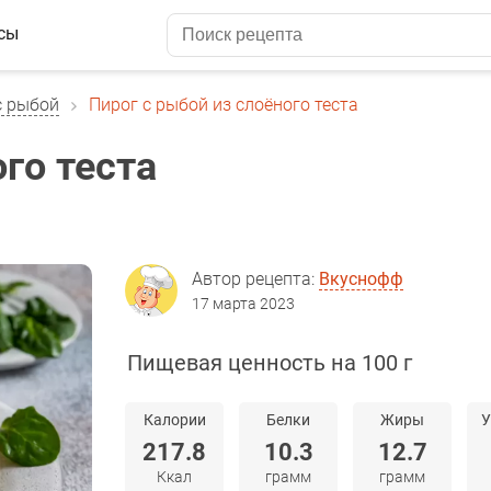
сы
с рыбой
Пирог с рыбой из слоёного теста
го теста
Автор рецепта:
Вкуснофф
17 марта 2023
Пищевая ценность на 100 г
Калории
Белки
Жиры
У
217.8
10.3
12.7
Ккал
грамм
грамм