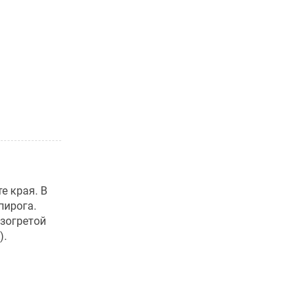
е края. В
пирога.
азогретой
).