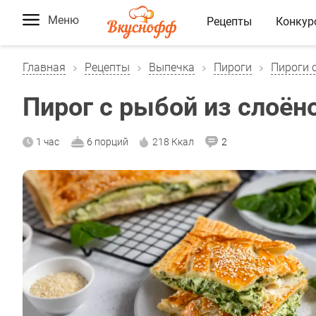
Меню
Рецепты
Конкур
Главная
Рецепты
Выпечка
Пироги
Пироги 
Пирог с рыбой из слоёно
1 час
6 порций
218 Ккал
2