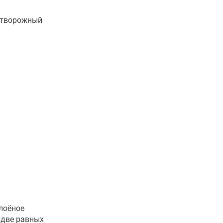
 творожный
лоёное
а две равных