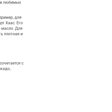
еми любимых
пример, для
рт Хаас. Его
 масло. Для
ть плотная и
сочетается с
окадо,