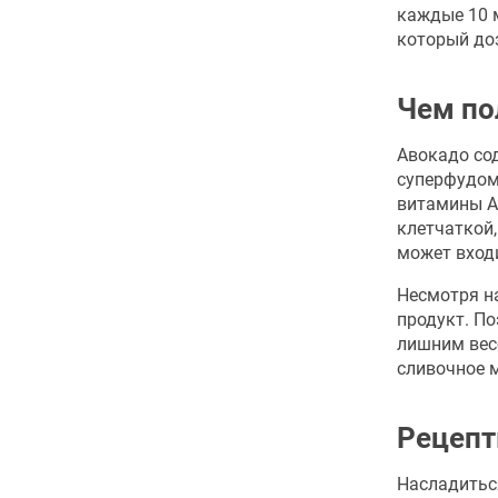
каждые 10 м
который до
Чем по
Авокадо со
суперфудом
витамины А, 
клетчаткой,
может вход
Несмотря н
продукт. По
лишним вес
сливочное м
Рецепт
Насладитьс