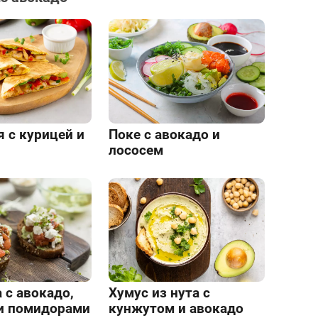
 с курицей и
Поке с авокадо и
лососем
 с авокадо,
Хумус из нута с
и помидорами
кунжутом и авокадо