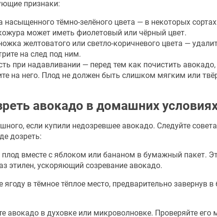
ующие признаки:
 насыщенного тёмно-зелёного цвета — в некоторых сортах
кожура может иметь фиолетовый или чёрный цвет.
ожка желтоватого или светло-коричневого цвета — удалит
рите на след под ним.
ть при надавливании — перед тем как почистить авокадо,
те на него. Плод не должен быть слишком мягким или тв
зреть авокадо в домашних условия
шного, если купили недозревшее авокадо. Следуйте совет
де дозреть:
 плод вместе с яблоком или бананом в бумажный пакет. Э
аз этилен, ускоряющий созревание авокадо.
е ягоду в тёмное тёплое место, предварительно завернув в
те авокадо в духовке или микроволновке. Проверяйте его 