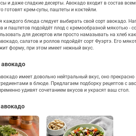
усы и даже сладкие десерты. Авокадо входит в состав вс
го готовят крем-супы, паштеты и коктейли.
я каждого блюда следует выбирать свой сорт авокадо. На
ов и паштетов подойдёт плод с кремообразной мякотью - со
льзовать для десертов или просто намазывать на хлеб как
авокадо, салатов и роллов подойдёт сорт Фуэртэ. Его мяко
жит форму, при этом имеет нежный вкус.
 авокадо
вокадо имеет довольно нейтральный вкус, оно прекрасно 
гредиентами в блюде. Предлагаем подборку рецептов с ав
ременно удивят сочетанием вкусов и украсят ваш стол.
 авокадо