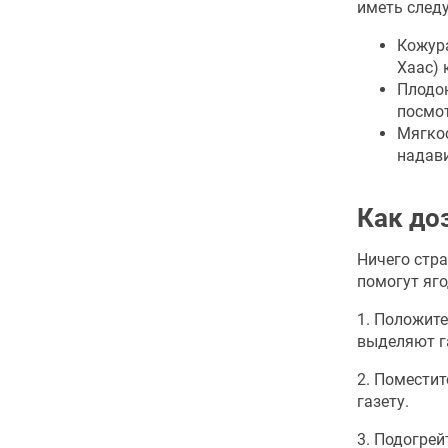
иметь след
Кожура
Хаас) 
Плодон
посмот
Мягкос
надави
Как до
Ничего стра
помогут яго
1. Положите
выделяют г
2. Поместит
газету.
3. Подогрей