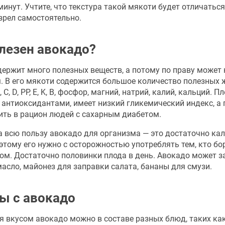
инут. Учтите, что текстура такой мякоти будет отличаться
зрел самостоятельно.
лезен авокадо?
держит много полезных веществ, а потому по праву может
. В его мякоти содержится большое количество полезных 
С, D, PP, E, K, В, фосфор, магний, натрий, калий, кальций. П
 антиоксидантами, имеет низкий гликемический индекс, а
ить в рацион людей с сахарным диабетом.
а всю пользу авокадо для организма — это достаточно ка
этому его нужно с осторожностью употреблять тем, кто бор
ом. Достаточно половинки плода в день. Авокадо может 
асло, майонез для заправки салата, бананы для смузи.
ы с авокадо
я вкусом авокадо можно в составе разных блюд, таких как