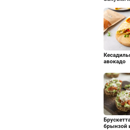
Кесадилья
авокадо
Брускетта
брынзой 