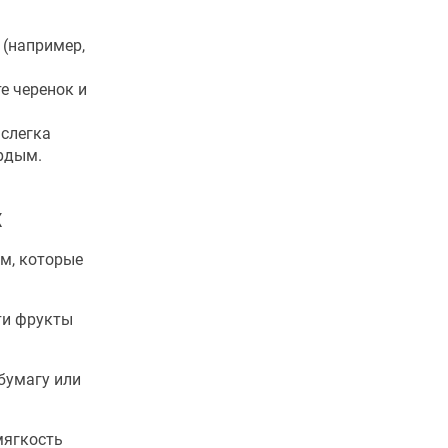
 (например,
е черенок и
 слегка
ёрдым.
х
ам, которые
ти фрукты
 бумагу или
мягкость