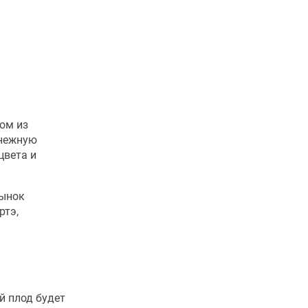
ом из
 нежную
цвета и
рынок
ртэ,
й плод будет