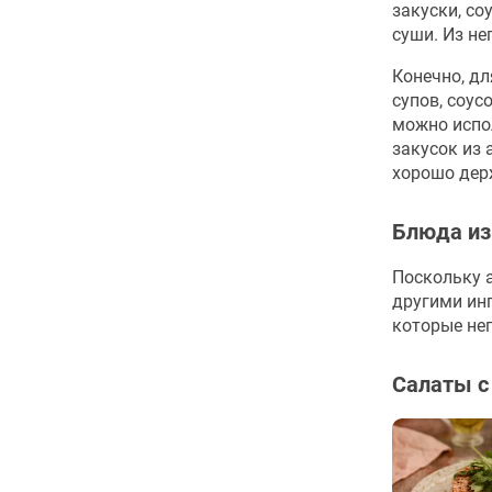
закуски, со
суши. Из не
Конечно, дл
супов, соус
можно испо
закусок из 
хорошо дер
Блюда из
Поскольку а
другими ин
которые неп
Салаты с