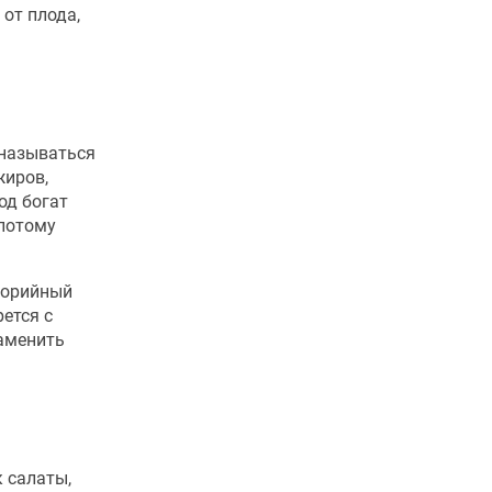
 от плода,
 называться
жиров,
лод богат
 потому
лорийный
ется с
заменить
 салаты,