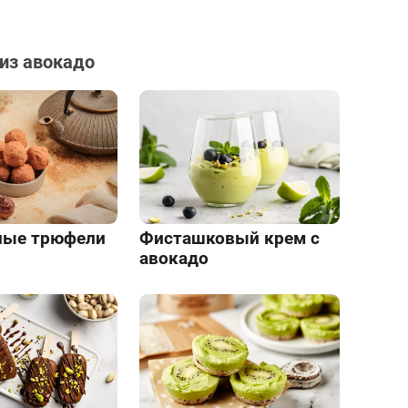
из авокадо
ные трюфели
Фисташковый крем с
авокадо