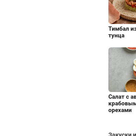
Тимбал из
тунца
Салат с а
крабовым
орехами
Закуски 