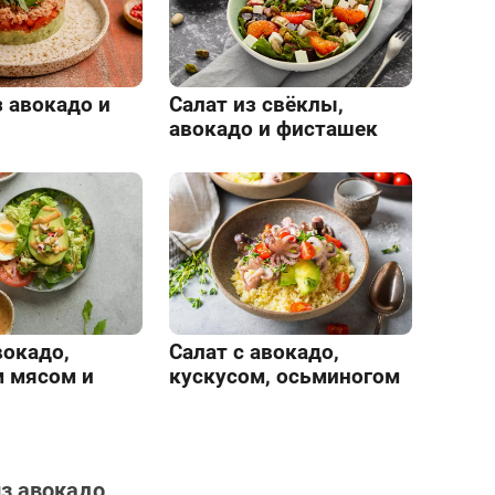
 авокадо и
Салат из свёклы,
авокадо и фисташек
вокадо,
Салат с авокадо,
 мясом и
кускусом, осьминогом
из авокадо