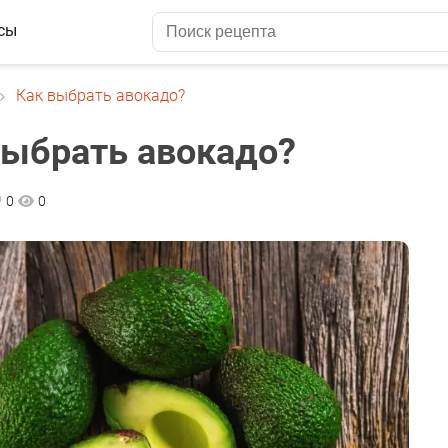
сы
Как выбрать авокадо?
выбрать авокадо?
0
0