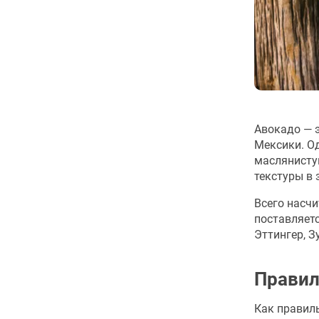
Авокадо — 
Мексики. Од
маслянисту
текстуры в 
Всего насчи
поставляетс
Эттингер, З
Правил
Как правил