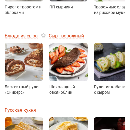
Пирог с творогом и
ПП сырники
Творожные оладь
яблоками
из рисовой муки
Блюда из сыра
Сыр творожный
Бисквитный рулет
Шоколадный
Рулет из кабачков
«Сникерс»
овсяноблин
с сыром
Русская кухня