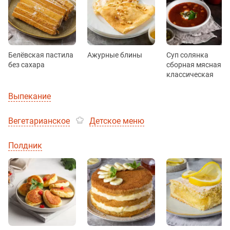
Белёвская пастила
Ажурные блины
Суп солянка
без сахара
сборная мясная
классическая
Выпекание
Вегетарианское
Детское меню
Полдник