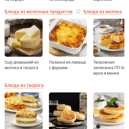
Блюда из молочных продуктов
Блюда из молока
Сыр домашний из
Лазанья из лаваша
Творожная
молока и творога
с фаршем
запеканка ПП без
муки и манки
Блюда из творога