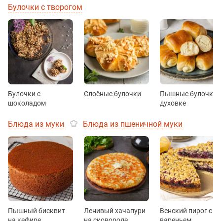
Булочки с творогом
Булочки с
Слоёные булочки
Пышные булочки 
шоколадом
духовке
Блюда из муки
Блюда из пшеничной муки
Пышный бисквит
Ленивый хачапури
Венский пирог с
на кефире
на сковороде
вареньем