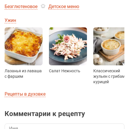
Безглютеновое
Детское меню
Ужин
Лазанья из лаваша
Салат Нежность
Классический
с фаршем
жульен с грибами 
курицей
Рецепты в духовке
Комментарии к рецепту