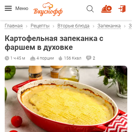
Меню
Главная
Рецепты
Вторые блюда
Запеканка
З
Картофельная запеканка с
фаршем в духовке
1 ч 45 м
4 порции
156 Ккал
2