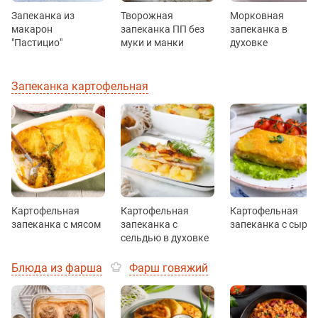
Запеканка из
Творожная
Морковная
макарон
запеканка ПП без
запеканка в
"Пастицио"
муки и манки
духовке
Запеканка картофельная
Картофельная
Картофельная
Картофельная
запеканка с мясом
запеканка с
запеканка с сыро
сельдью в духовке
Блюда из фарша
Фарш говяжий