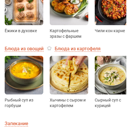
Ёжики в духовке
Картофельные
Чили кон карне
зразы с фаршем
Блюда из овощей
Блюда из картофеля
Рыбный суп из
Хычины с сыром и
Сырный суп с
горбуши
картофелем
курицей
Запекание