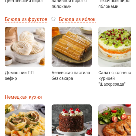
Цветаевский пирог
Заливной пирог с
Песочный пирог с
яблоками
яблоками
Блюда из фруктов
Блюда из яблок
Домашний ПП
Белёвская пастила
Салат с копчёной
зефир
без сахара
курицей
"Шахерезада"
Немецкая кухня