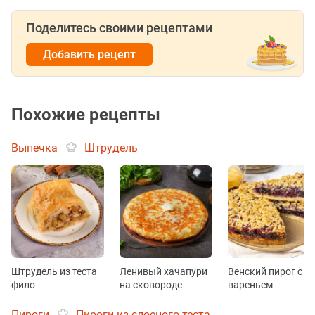
Поделитесь своими рецептами
Добавить рецепт
Похожие рецепты
Выпечка
Штрудель
Штрудель из теста
Ленивый хачапури
Венский пирог с
фило
на сковороде
вареньем
Пироги
Пироги из слоеного теста