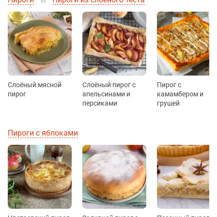
Слоёный мясной
Слоёный пирог с
Пирог с
пирог
апельсинами и
камамбером и
персиками
грушей
Пироги с яблоками