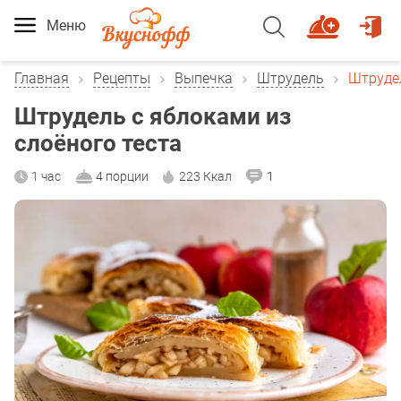
Меню
Главная
Рецепты
Выпечка
Штрудель
Штрудел
Штрудель с яблоками из
слоёного теста
1 час
4 порции
223 Ккал
1