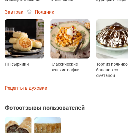
Завтрак
Полдник
ПП сырники
Классические
Торт из пряников 
венские вафли
бананов со
сметаной
Рецепты в духовке
Фотоотзывы пользователей