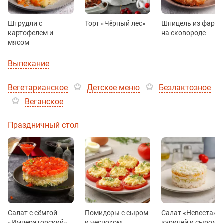
Штрудли с
Торт «Чёрный лес»
Шницель из фарш
картофелем и
на сковороде
мясом
Выпекание
Вегетарианское
Детское меню
Безлактозное
Веганское
Праздничный стол
Салат с сёмгой
Помидоры с сыром
Салат «Невеста» с
«Императорский»
и чесноком
курицей и сыром