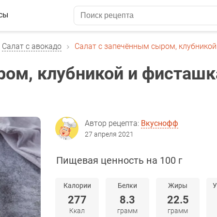
сы
Салат с авокадо
Салат с запечённым сыром, клубнико
ром, клубникой и фисташ
Автор рецепта:
Вкуснофф
27 апреля 2021
Пищевая ценность на 100 г
Калории
Белки
Жиры
У
277
8.3
22.5
Ккал
грамм
грамм