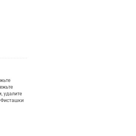
ежьте
режьте
, удалите
. Фисташки