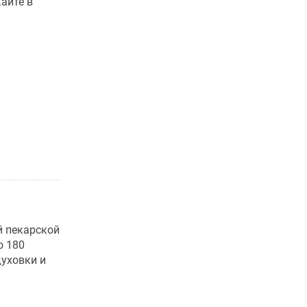
кайте в
й пекарской
о 180
духовки и