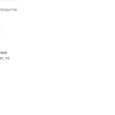
 продуктов
ьные
т, то