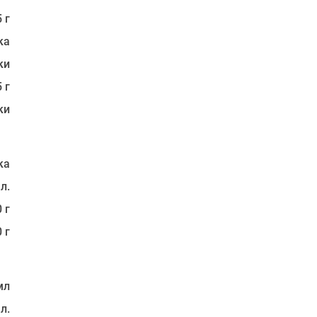
 г
ка
ки
 г
ки
ка
 л.
 г
 г
мл
 л.