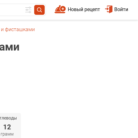
Новый рецепт
Войти
й и фисташками
ками
глеводы
12
грамм