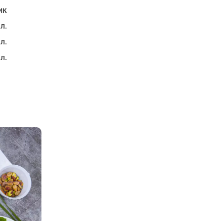
ик
 л.
 л.
 л.