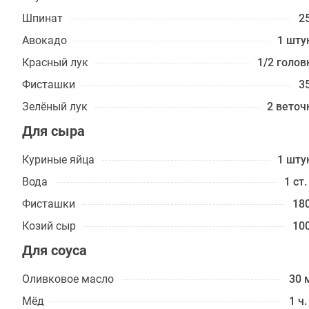
Шпинат
25
Авокадо
1 шту
Красный лук
1/2 голов
Фисташки
35
Зелёный лук
2 веточ
Для сыра
Куриные яйца
1 шту
Вода
1 ст.
Фисташки
180
Козий сыр
100
Для соуса
Оливковое масло
30 
Мёд
1 ч.