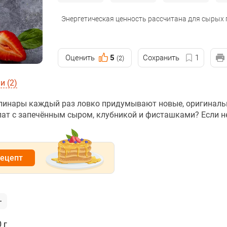
Энергетическая ценность рассчитана для сырых
Оценить
5
Сохранить
1
(2)
 (2)
улинары каждый раз ловко придумывают новые, оригинал
лат с запечённым сыром, клубникой и фисташками? Если не
рецепт
 г