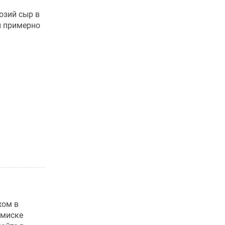
озий сыр в
й примерно
жом в
 миске