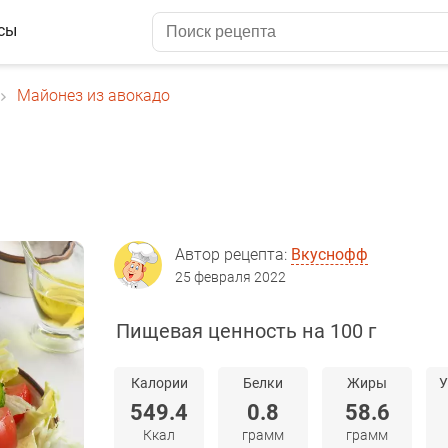
сы
Майонез из авокадо
Автор рецепта:
Вкуснофф
25 февраля 2022
Пищевая ценность на 100 г
Калории
Белки
Жиры
У
549.4
0.8
58.6
Ккал
грамм
грамм