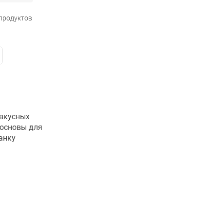
 продуктов
 вкусных
 основы для
анку