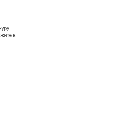
журу.
жите в