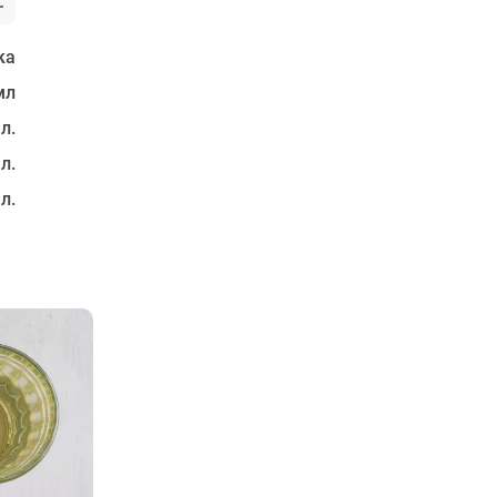
ка
мл
 л.
 л.
 л.