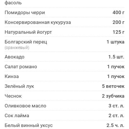
фасоль
Помидоры черри
400 г
Консервированная кукуруза
200 г
Натуральный йогурт
125 г
Болгарский перец
1 штука
(оранжевый)
Авокадо
1.5 шт.
Салат романо
1 пучок
Кинза
1 пучок
Зелёный лук
5 веточек
Чеснок
2 зубчика
Оливковое масло
3 ст. л.
Сок лайма
2 ст. л.
Белый винный уксус
2.5 ч. л.