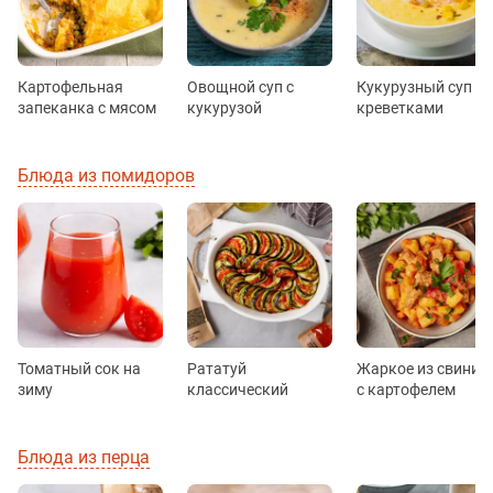
Картофельная
Овощной суп с
Кукурузный суп с
запеканка с мясом
кукурузой
креветками
Блюда из помидоров
Томатный сок на
Рататуй
Жаркое из свинин
зиму
классический
с картофелем
Блюда из перца