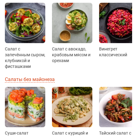
Салат с
Салат с авокадо,
Винегрет
запечённым сыром,
крабовым мясом и
классический
клубникой и
орехами
фисташками
Салаты без майонеза
Суши-салат
Салат с курицей и
Тайский салат с