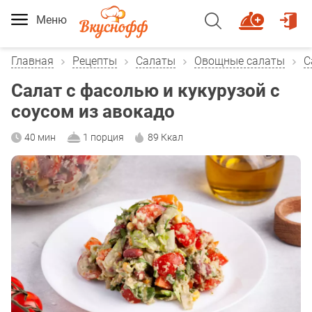
Меню
Главная
Рецепты
Салаты
Овощные салаты
С
Салат с фасолью и кукурузой с
соусом из авокадо
40 мин
1 порция
89 Ккал