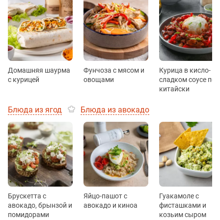
Домашняя шаурма
Фунчоза с мясом и
Курица в кисло-
с курицей
овощами
сладком соусе по-
китайски
Блюда из ягод
Блюда из авокадо
Брускетта с
Яйцо-пашот с
Гуакамоле с
авокадо, брынзой и
авокадо и киноа
фисташками и
помидорами
козьим сыром