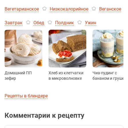
Вегетарианское
Низкокалорийное
Веганское
Завтрак
Обед
Полдник
Ужин
Домашний ПП
Хлеб из клетчатки
Чиа-пудинг с
зефир
в микроволновке
бананом и грушей
Рецепты в блендере
Комментарии к рецепту