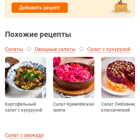
Добавить рецепт
Похожие рецепты
Салаты
Овощные салаты
Салат с кукурузой
Картофельный
Салат Кремлёвская
Салат Любовница
салат с кукурузой
хряпа
классический
Салат с авокадо