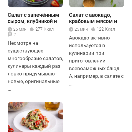
Салат с запечённым
Салат с авокадо,
сыром, клубникой и
крабовым мясом и
фисташками
орехами
277 Ккал
122 Ккал
25 мин
25 мин
2
Авокадо активно
Несмотря на
используется в
существующее
кулинарии при
многообразие салатов,
приготовлении
кулинары каждый раз
всевозможных блюд.
ловко придумывают
А, например, в салате с
новые, оригинальные
...
...