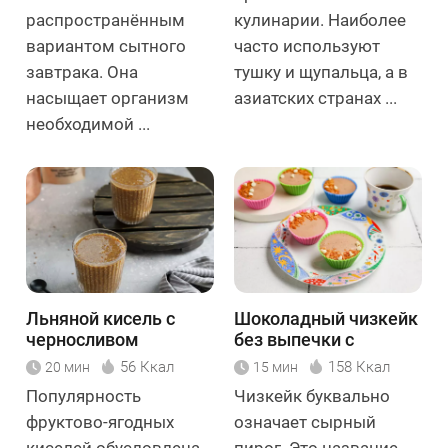
распространённым
кулинарии. Наиболее
вариантом сытного
часто используют
завтрака. Она
тушку и щупальца, а в
насыщает организм
азиатских странах ...
необходимой ...
Льняной кисель с
Шоколадный чизкейк
черносливом
без выпечки с
творогом
56 Ккал
158 Ккал
20 мин
15 мин
Популярность
Чизкейк буквально
фруктово-ягодных
означает сырный
киселей обусловлена
пирог. Это название