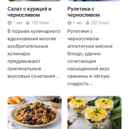
Салат с курицей и
Рулетики с
черносливом
черносливом
Марсель
192 Ккал
252 Ккал
1 час
1 час
В порыве кулинарного
Рулетики с
вдохновения многие
черносливом -
изобретательные
аппетитное мясное
кулинары
блюдо, удачно
придумывают
сочетающее
оригинальные
насыщенный вкус
вкусовые сочетания ...
свинины и лёгкую
сладость ...