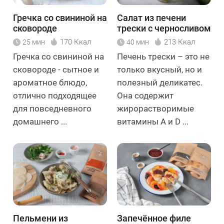
Гречка со свининой на
Салат из печени
сковороде
трески с черносливом
170 Ккал
213 Ккал
25 мин
40 мин
Гречка со свининой на
Печень трески – это не
сковороде - сытное и
только вкусный, но и
ароматное блюдо,
полезный деликатес.
отлично подходящее
Она содержит
для повседневного
жирорастворимые
домашнего ...
витамины А и D ...
Пельмени из
Запечённое филе