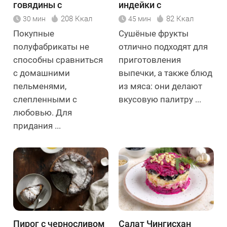
говядины с
индейки с
черносливом
сухофруктами
208 Ккал
82 Ккал
30 мин
45 мин
Покупные
Сушёные фрукты
полуфабрикаты не
отлично подходят для
способны сравниться
приготовления
с домашними
выпечки, а также блюд
пельменями,
из мяса: они делают
слепленными с
вкусовую палитру ...
любовью. Для
придания ...
Пирог с черносливом
Салат Чингисхан