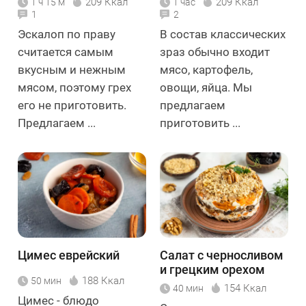
209 Ккал
209 Ккал
1 ч 15 м
1 час
1
2
Эскалоп по праву
В состав классических
считается самым
зраз обычно входит
вкусным и нежным
мясо, картофель,
мясом, поэтому грех
овощи, яйца. Мы
его не приготовить.
предлагаем
Предлагаем ...
приготовить ...
Цимес еврейский
Салат с черносливом
и грецким орехом
188 Ккал
50 мин
154 Ккал
40 мин
Цимес - блюдо