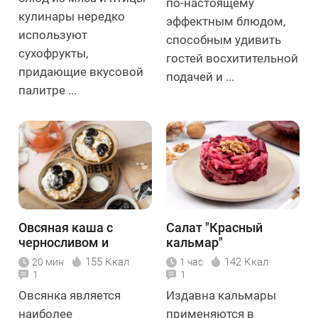
по-настоящему
кулинары нередко
эффектным блюдом,
используют
способным удивить
сухофрукты,
гостей восхитительной
придающие вкусовой
подачей и ...
палитре ...
Овсяная каша с
Салат "Красный
черносливом и
кальмар"
семенами чиа
155 Ккал
142 Ккал
20 мин
1 час
1
1
Овсянка является
Издавна кальмары
наиболее
применяются в