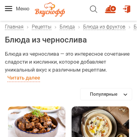
Меню
Главная
Рецепты
Блюда
Блюда из фруктов
Б
Блюда из чернослива
Блюда из чернослива — это интересное сочетание
сладости и кислинки, которое добавляет
уникальный вкус к различным рецептам.
Читать далее
Популярные