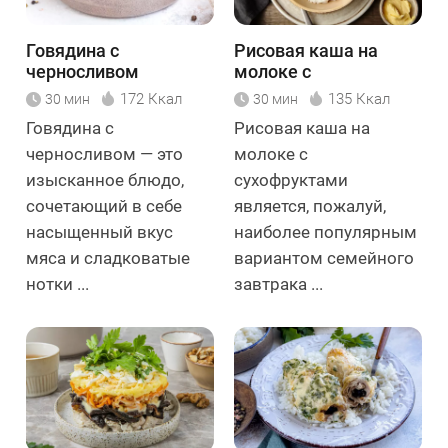
Говядина с
Рисовая каша на
черносливом
молоке с
сухофруктами
172 Ккал
135 Ккал
30 мин
30 мин
Говядина с
Рисовая каша на
черносливом — это
молоке с
изысканное блюдо,
сухофруктами
сочетающий в себе
является, пожалуй,
насыщенный вкус
наиболее популярным
мяса и сладковатые
вариантом семейного
нотки ...
завтрака ...