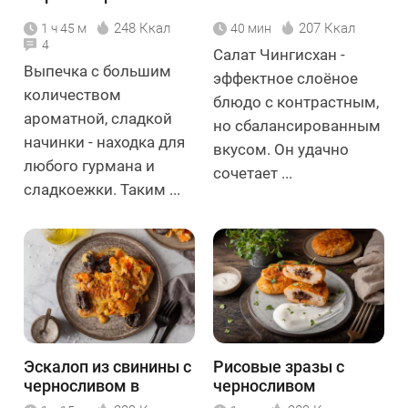
248 Ккал
207 Ккал
1 ч 45 м
40 мин
4
Салат Чингисхан -
Выпечка с большим
эффектное слоёное
количеством
блюдо с контрастным,
ароматной, сладкой
но сбалансированным
начинки - находка для
вкусом. Он удачно
любого гурмана и
сочетает ...
сладкоежки. Таким ...
Эскалоп из свинины с
Рисовые зразы с
черносливом в
черносливом
сливочном соусе