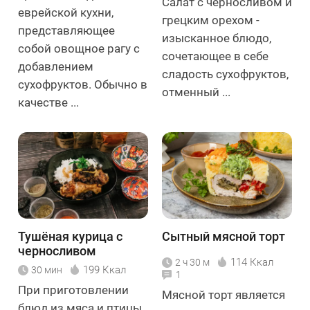
Салат с черносливом и
еврейской кухни,
грецким орехом -
представляющее
изысканное блюдо,
собой овощное рагу с
сочетающее в себе
добавлением
сладость сухофруктов,
сухофруктов. Обычно в
отменный ...
качестве ...
Тушёная курица с
Сытный мясной торт
черносливом
114 Ккал
2 ч 30 м
199 Ккал
30 мин
1
При приготовлении
Мясной торт является
блюд из мяса и птицы