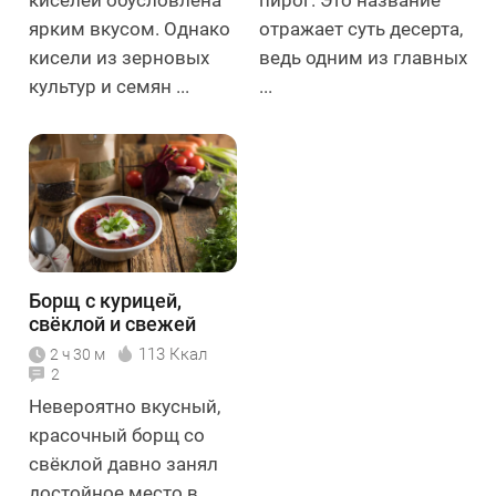
ярким вкусом. Однако
отражает суть десерта,
кисели из зерновых
ведь одним из главных
культур и семян ...
...
Борщ с курицей,
свёклой и свежей
капустой
113 Ккал
2 ч 30 м
2
Невероятно вкусный,
красочный борщ со
свёклой давно занял
достойное место в