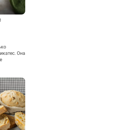
с
ько
икатес. Она
е