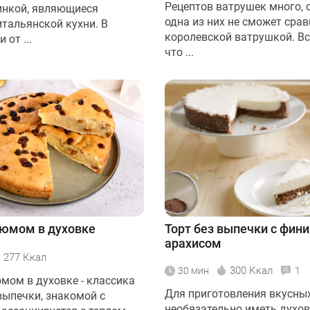
Рецептов ватрушек много, 
чинкой, являющиеся
одна из них не сможет срав
итальянской кухни. В
королевской ватрушкой. Вс
 от ...
что ...
зюмом в духовке
Торт без выпечки с фин
арахисом
277 Ккал
300 Ккал
30 мин
1
юмом в духовке - классика
Для приготовления вкусны
ыпечки, знакомой с
необязательно иметь духов