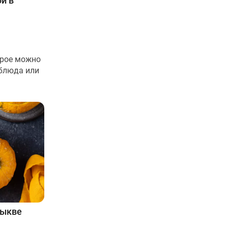
й в
орое можно
 блюда или
тыкве