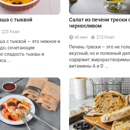
аша с тыквой
Салат из печени трески 
черносливом
223 Ккал
213 Ккал
40 мин
ша с тыквой — это нежное и
Печень трески – это не тол
до, сочетающее
вкусный, но и полезный дел
ю сладость тыквы и
содержит жирорастворимы
а ...
витамины А и D ...