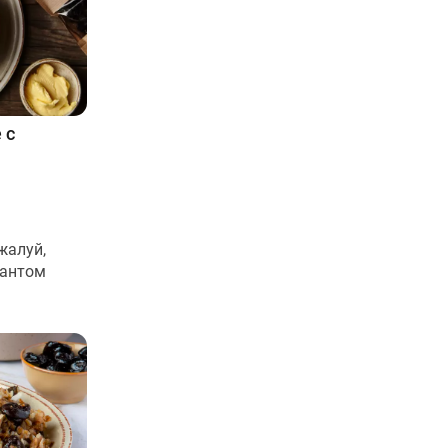
 с
жалуй,
иантом