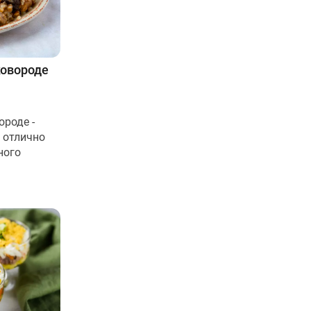
ковороде
ороде -
 отлично
ного