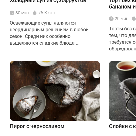
Холодный суп из сухофруктов
Торт без в
бананом 
75 Ккал
30 мин
20 мин
Освежающие супы являются
Торты без 
неординарным решением в любой
тем, что дл
сезон. Среди них особенно
требуется 
выделяются сладкие блюда ...
оборудовани
Пирог с черносливом
Слойки с 