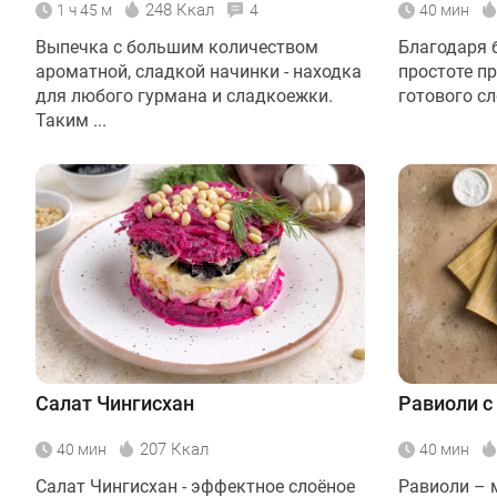
248 Ккал
1 ч 45 м
4
40 мин
Выпечка с большим количеством
Благодаря 
ароматной, сладкой начинки - находка
простоте п
для любого гурмана и сладкоежки.
готового сл
Таким ...
Салат Чингисхан
Равиоли с
207 Ккал
40 мин
40 мин
Салат Чингисхан - эффектное слоёное
Равиоли – 