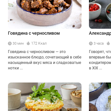
Говядина с черносливом
Александр
172 Ккал
30 мин
3 часа
Говядина с черносливом — это
Говорят, ч
изысканное блюдо, сочетающий в себе
впервые бы
насыщенный вкус мяса и сладковатые
кондитером
нотки ...
в XIX ...