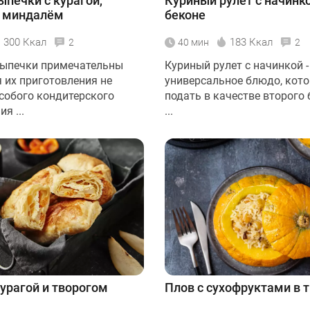
ыпечки с курагой,
Куриный рулет с начинко
и миндалём
беконе
300 Ккал
183 Ккал
2
40 мин
2
выпечки примечательны
Куриный рулет с начинкой -
я их приготовления не
универсальное блюдо, кот
особого кондитерского
подать в качестве второго
я ...
...
курагой и творогом
Плов с сухофруктами в 