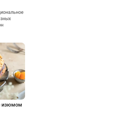
циональное
азных
он
с изюмом