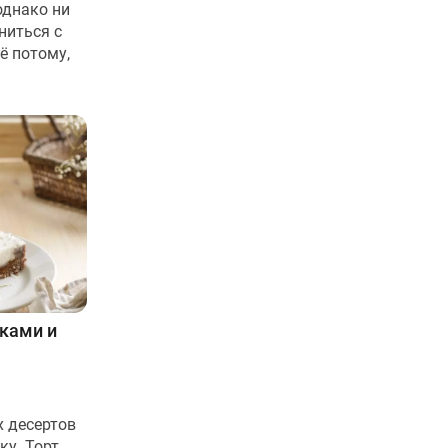
однако ни
ниться с
ё потому,
иками и
х десертов
ку. Торт