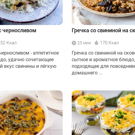
с черносливом
Гречка со свининой на с
252 Ккал
170 Ккал
25 мин
 черносливом - аппетитное
Гречка со свининой на сков
до, удачно сочетающее
сытное и ароматное блюдо,
 вкус свинины и лёгкую
подходящее для повседнев
домашнего ...