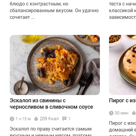
блюдо с контрастным, но
теста с на
сбалансированным вкусом. Он удачно
классикой 
сочетает ...
зависимости
Эскалоп из свинины с
Пирог с и
черносливом в сливочном соусе
30 мин
209 Ккал
1 ч 15 м
1
Пирог с из
Эскалоп по праву считается самым
домашней в
вкусным и нежным мясом, поэтому