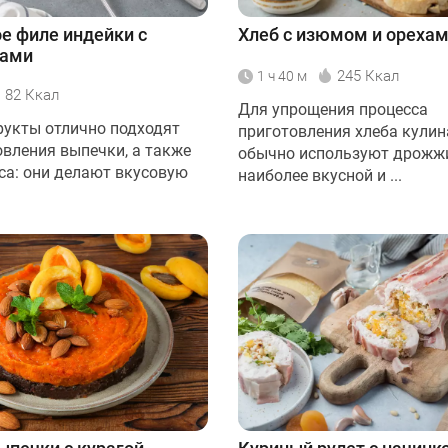
е филе индейки с
Хлеб с изюмом и ореха
тами
245 Ккал
1 ч 40 м
82 Ккал
Для упрощения процесса
укты отлично подходят
приготовления хлеба кули
овления выпечки, а также
обычно используют дрожж
са: они делают вкусовую
наиболее вкусной и ...