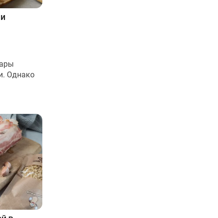
ми
нары
и. Однако