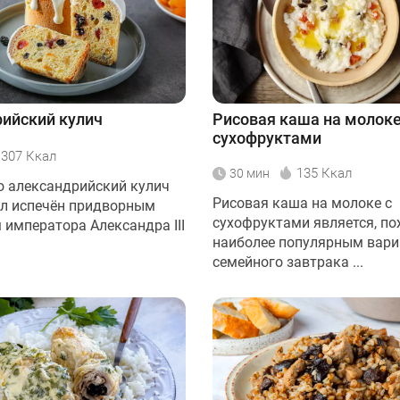
ийский кулич
Рисовая каша на молоке
сухофруктами
307 Ккал
135 Ккал
30 мин
то александрийский кулич
Рисовая каша на молоке с
л испечён придворным
сухофруктами является, по
 императора Александра III
наиболее популярным вар
семейного завтрака ...