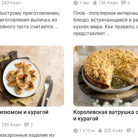
243 Ккал
156 Ккал
1 час
4
быстрому приготовлению,
Плов - популярное интерна
риготовления выпечка из
блюдо, встречающееся в р
оёного теста считается ...
кухнях мира. Как правило, 
представляет ...
 изюмом и курагой
Королевская ватрушка 
и курагой
295 Ккал
2
320 Ккал
1 ч 10 м
2
макаронные изделия из