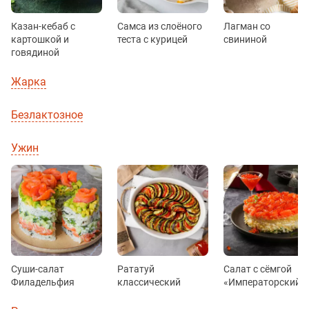
Казан-кебаб с
Самса из слоёного
Лагман со
картошкой и
теста с курицей
свининой
говядиной
Жарка
Безлактозное
Ужин
Суши-салат
Рататуй
Салат с сёмгой
Филадельфия
классический
«Императорский»