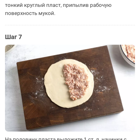
тонкий круглый пласт, припылив рабочую
поверхность мукой.
Шаг 7
На половину пласта выложите 1 ст. л. начинки с