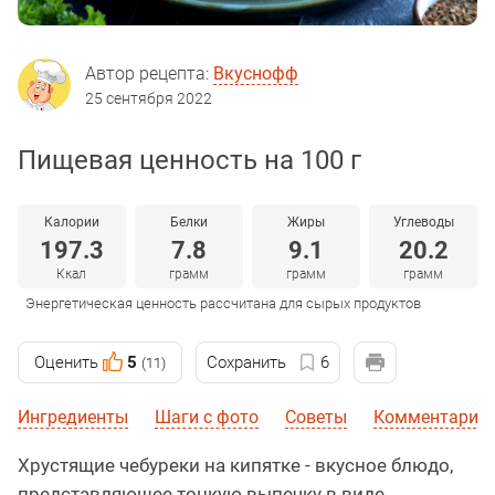
Автор рецепта:
Вкуснофф
25 сентября 2022
Пищевая ценность на 100 г
Калории
Белки
Жиры
Углеводы
197.3
7.8
9.1
20.2
Ккал
грамм
грамм
грамм
Энергетическая ценность рассчитана для сырых продуктов
Оценить
5
Сохранить
6
(11)
Ингредиенты
Шаги с фото
Советы
Комментарии 
Хрустящие чебуреки на кипятке - вкусное блюдо,
представляющее тонкую выпечку в виде