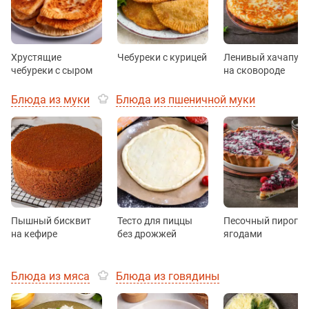
Хрустящие
Чебуреки с курицей
Ленивый хачапур
чебуреки с сыром
на сковороде
Блюда из муки
Блюда из пшеничной муки
Пышный бисквит
Тесто для пиццы
Песочный пирог с
на кефире
без дрожжей
ягодами
Блюда из мяса
Блюда из говядины