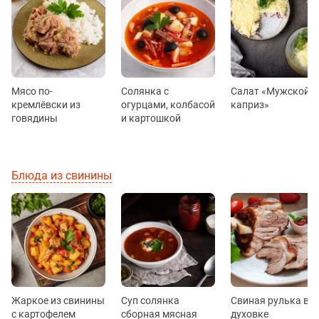
Мясо по-
Солянка с
Салат «Мужской
кремлёвски из
огурцами, колбасой
каприз»
говядины
и картошкой
Блюда из свинины
Жаркое из свинины
Суп солянка
Свиная рулька в
с картофелем
сборная мясная
духовке