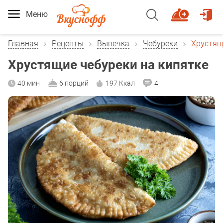
Меню
Главная
Рецепты
Выпечка
Чебуреки
Хрустящ
Хрустящие чебуреки на кипятке
40 мин
6 порций
197 Ккал
4