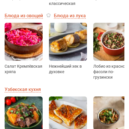
классическая
Блюда из овощей
Блюда из лука
Салат Кремлёвская
Нежнейший хек в
Лобио из красной
хряпа
духовке
фасоли по-
грузински
Узбекская кухня