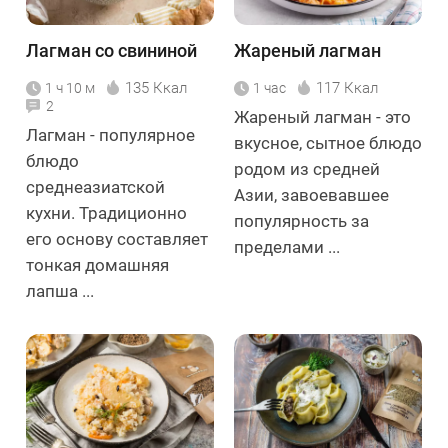
Лагман со свининой
Жареный лагман
135 Ккал
117 Ккал
1 ч 10 м
1 час
2
Жареный лагман - это
Лагман - популярное
вкусное, сытное блюдо
блюдо
родом из средней
среднеазиатской
Азии, завоевавшее
кухни. Традиционно
популярность за
его основу составляет
пределами ...
тонкая домашняя
лапша ...