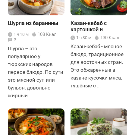
Шурпа из баранины
Казан-кебаб с
картошкой и
108 Ккал
1 ч 10 м
говядиной
130 Ккал
1 ч 30 м
3
Казан-кебаб - мясное
Шурпа – это
блюдо, традиционное
популярное у
для восточных стран.
тюркских народов
Это обжаренные в
первое блюдо. По сути
казане кусочки мяса,
это мясной суп или
тушёные с ...
бульон, довольно
жирный ...