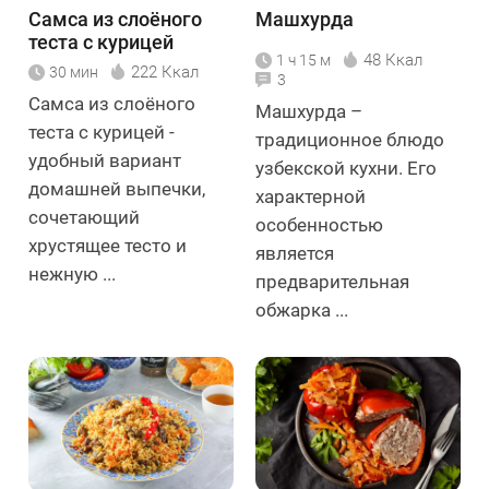
Самса из слоёного
Машхурда
теста с курицей
48 Ккал
1 ч 15 м
222 Ккал
30 мин
3
Самса из слоёного
Машхурда –
теста с курицей -
традиционное блюдо
удобный вариант
узбекской кухни. Его
домашней выпечки,
характерной
сочетающий
особенностью
хрустящее тесто и
является
нежную ...
предварительная
обжарка ...