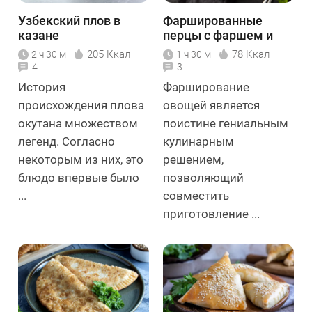
Узбекский плов в
Фаршированные
казане
перцы с фаршем и
рисом
205 Ккал
78 Ккал
2 ч 30 м
1 ч 30 м
4
3
История
Фарширование
происхождения плова
овощей является
окутана множеством
поистине гениальным
легенд. Согласно
кулинарным
некоторым из них, это
решением,
блюдо впервые было
позволяющий
...
совместить
приготовление ...