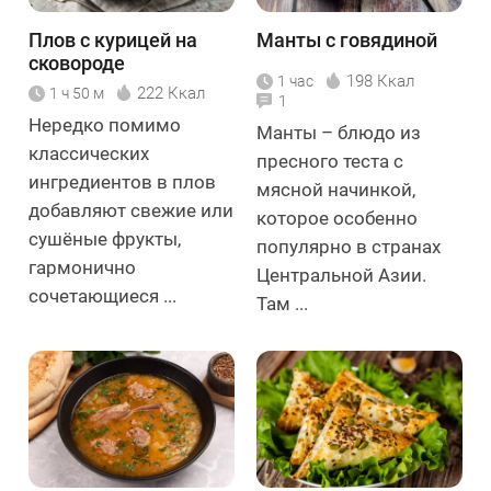
Плов с курицей на
Манты с говядиной
сковороде
198 Ккал
1 час
222 Ккал
1 ч 50 м
1
Нередко помимо
Манты – блюдо из
классических
пресного теста с
ингредиентов в плов
мясной начинкой,
добавляют свежие или
которое особенно
сушёные фрукты,
популярно в странах
гармонично
Центральной Азии.
сочетающиеся ...
Там ...