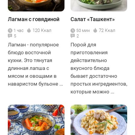
Лагман с говядиной
Салат «Ташкент»
120 Ккал
72 Ккал
1 час
50 мин
5
2
Лагман - популярное
Порой для
блюдо восточной
приготовления
кухни. Это тянутая
действительно
длинная лапша с
вкусного блюда
мясом и овощами в
бывает достаточно
наваристом бульоне ...
простых ингредиентов,
которые можно ...