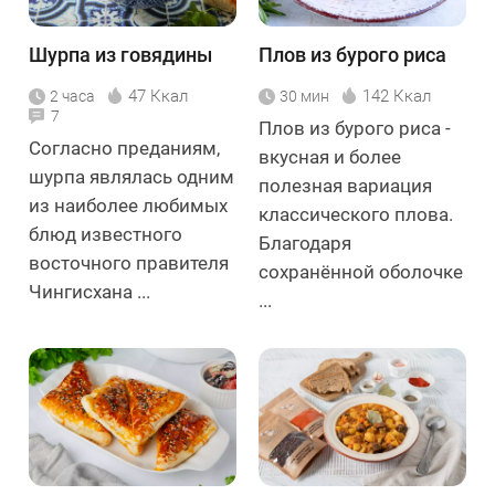
Шурпа из говядины
Плов из бурого риса
47 Ккал
142 Ккал
2 часа
30 мин
7
Плов из бурого риса -
Согласно преданиям,
вкусная и более
шурпа являлась одним
полезная вариация
из наиболее любимых
классического плова.
блюд известного
Благодаря
восточного правителя
сохранённой оболочке
Чингисхана ...
...