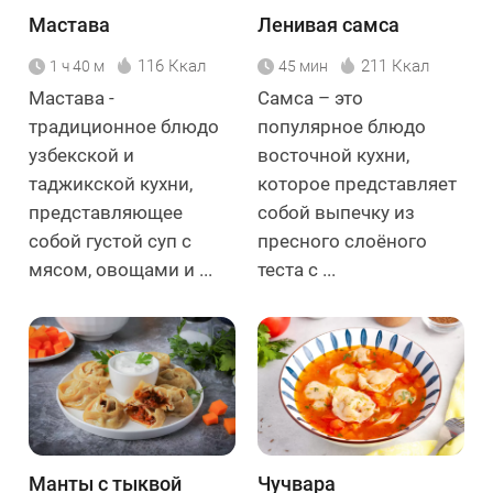
Мастава
Ленивая самса
116 Ккал
211 Ккал
1 ч 40 м
45 мин
Мастава -
Самса – это
традиционное блюдо
популярное блюдо
узбекской и
восточной кухни,
таджикской кухни,
которое представляет
представляющее
собой выпечку из
собой густой суп с
пресного слоёного
мясом, овощами и ...
теста с ...
Манты с тыквой
Чучвара