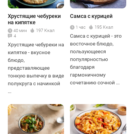
Хрустящие чебуреки
Самса с курицей
на кипятке
195 Ккал
1 час
197 Ккал
40 мин
Самса с курицей - это
4
восточное блюдо,
Хрустящие чебуреки на
пользующееся
кипятке - вкусное
популярностью
блюдо,
благодаря
представляющее
гармоничному
тонкую выпечку в виде
сочетанию сочной ...
полукруга с начинкой
...