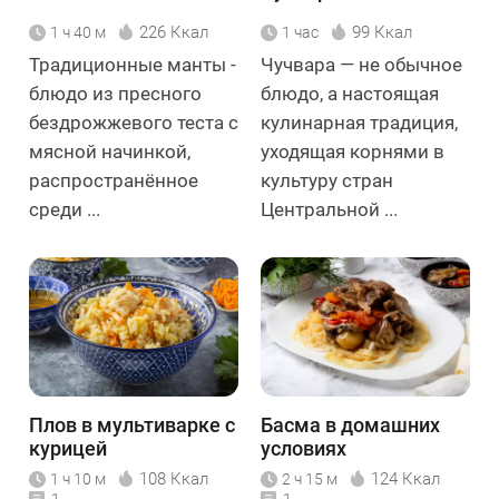
226 Ккал
99 Ккал
1 ч 40 м
1 час
Традиционные манты -
Чучвара — не обычное
блюдо из пресного
блюдо, а настоящая
бездрожжевого теста с
кулинарная традиция,
мясной начинкой,
уходящая корнями в
распространённое
культуру стран
среди ...
Центральной ...
Плов в мультиварке с
Басма в домашних
курицей
условиях
108 Ккал
124 Ккал
1 ч 10 м
2 ч 15 м
1
1