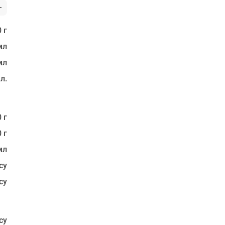
 г
мл
мл
 л.
 г
 г
мл
су
су
су