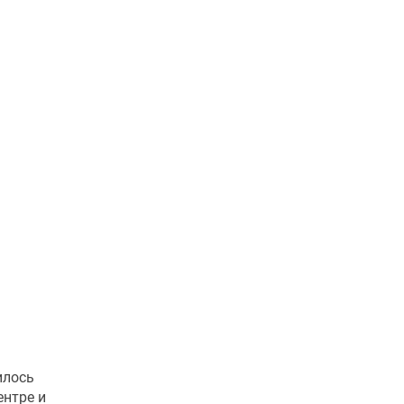
илось
ентре и