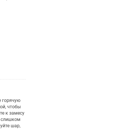
е горячую
ой, чтобы
те к замесу
е слишком
уйте шар,