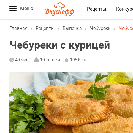
Меню
Рецепты
Конкур
Главная
Рецепты
Выпечка
Чебуреки
Чебур
Чебуреки с курицей
40 мин
10 порций
195 Ккал