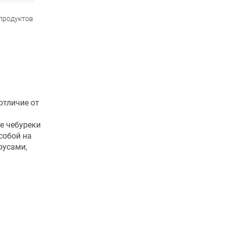
 продуктов
отличие от
е чебуреки
собой на
оусами,