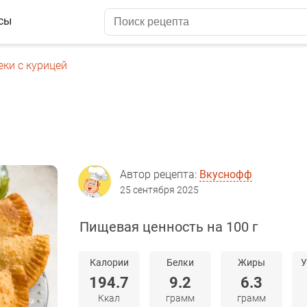
сы
еки с курицей
Автор рецепта:
Вкуснофф
25 сентября 2025
Пищевая ценность на 100 г
Калории
Белки
Жиры
У
194.7
9.2
6.3
Ккал
грамм
грамм