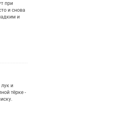
ут при
сто и снова
гладким и
 лук и
ной тёрке -
миску.