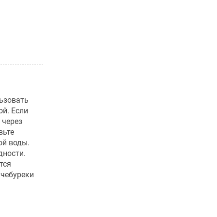
ьзовать
ой. Если
 через
вьте
ой воды.
дности.
тся
 чебуреки