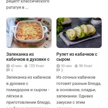
рецепт классического
рататуя в ...
Запеканка из
Рулет из кабачков с
кабачков в духовке с
сыром
помидором и сыром
105 Ккал
96 Ккал
45 мин
30 мин
5
2
Запеканка из кабачков
Из сочных кабачков
в духовке с
готовят разные блюда,
помидором и сыром -
в основном, оладьи,
лёгкое в
запеканки. Однако
приготовлении блюдо,
закуски с этим