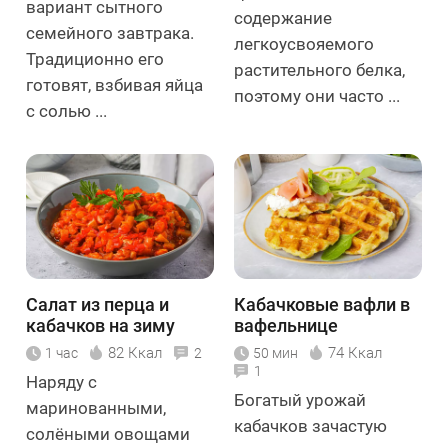
вариант сытного
содержание
семейного завтрака.
легкоусвояемого
Традиционно его
растительного белка,
готовят, взбивая яйца
поэтому они часто ...
с солью ...
Салат из перца и
Кабачковые вафли в
кабачков на зиму
вафельнице
82 Ккал
74 Ккал
1 час
2
50 мин
1
Наряду с
Богатый урожай
маринованными,
кабачков зачастую
солёными овощами