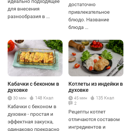
идеально подходящее
достаточно
для внесения
привлекательное
разнообразия в ...
блюдо. Название
блюда ...
Кабачки с беконом в
Котлеты из индейки в
духовке
духовке
148 Ккал
135 Ккал
30 мин
45 мин
2
Кабачки с беконом в
Рецепты котлет
духовке - простая и
отличаются составом
эффектная закуска,
ингредиентов и
одинаково прекрасно