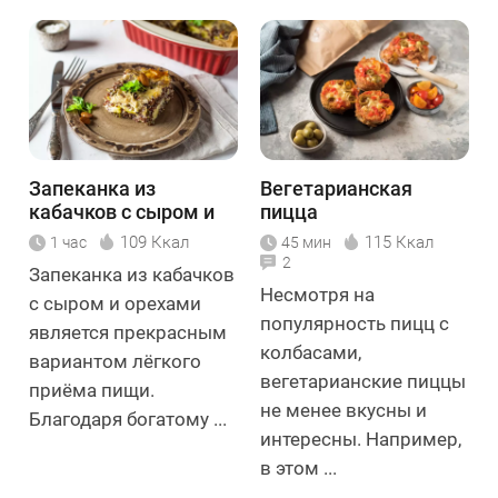
Запеканка из
Вегетарианская
кабачков с сыром и
пицца
орехами
109 Ккал
115 Ккал
1 час
45 мин
2
Запеканка из кабачков
Несмотря на
с сыром и орехами
популярность пицц с
является прекрасным
колбасами,
вариантом лёгкого
вегетарианские пиццы
приёма пищи.
не менее вкусны и
Благодаря богатому ...
интересны. Например,
в этом ...