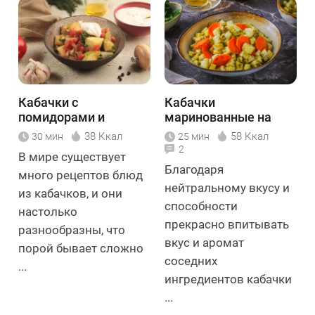
Кабачки с
Кабачки
помидорами и
маринованные на
чесноком
зиму
38 Ккал
58 Ккал
30 мин
25 мин
2
В мире существует
Благодаря
много рецептов блюд
нейтральному вкусу и
из кабачков, и они
способности
настолько
прекрасно впитывать
разнообразны, что
вкус и аромат
порой бывает сложно
соседних
...
ингредиентов кабачки
...