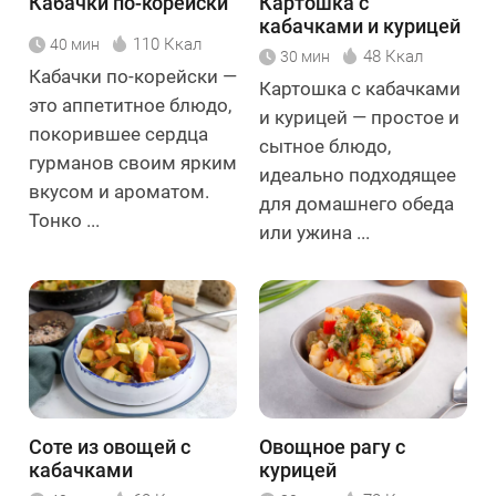
Кабачки по-корейски
Картошка с
кабачками и курицей
110 Ккал
40 мин
48 Ккал
30 мин
Кабачки по-корейски —
Картошка с кабачками
это аппетитное блюдо,
и курицей — простое и
покорившее сердца
сытное блюдо,
гурманов своим ярким
идеально подходящее
вкусом и ароматом.
для домашнего обеда
Тонко ...
или ужина ...
Соте из овощей с
Овощное рагу с
кабачками
курицей