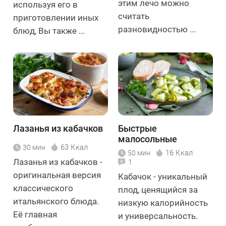
этим лечо можно
используя его в
считать
приготовлении иных
разновидностью ...
блюд, Вы также ...
Лазанья из кабачков
Быстрые
малосольные
63 Ккал
30 мин
кабачки
16 Ккал
50 мин
Лазанья из кабачков -
1
оригинальная версия
Кабачок - уникальный
классического
плод, ценящийся за
итальянского блюда.
низкую калорийность
Её главная
и универсальность.