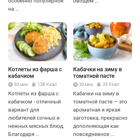
особенно популярное
овощем ...
на ...
Котлеты из фарша с
Кабачки на зиму в
кабачком
томатной пасте
138 Ккал
33 Ккал
30 мин
30 мин
Котлеты из фарша с
Кабачки на зиму в
кабачком - отличный
томатной пасте — это
вариант для
ароматная и яркая
любителей сочных и
заготовка, прекрасно
нежных мясных блюд.
дополняющая как
Благодаря ...
повседневное ...