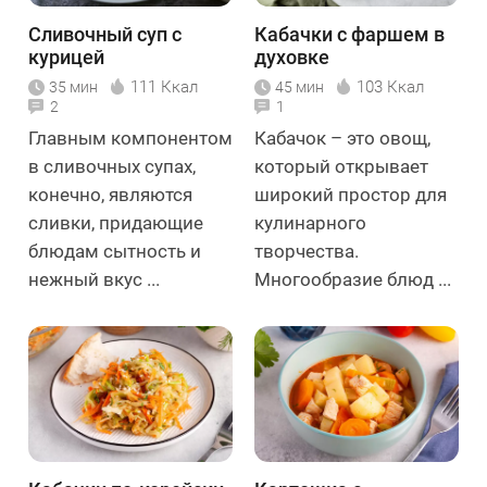
Сливочный суп с
Кабачки с фаршем в
курицей
духовке
111 Ккал
103 Ккал
35 мин
45 мин
2
1
Главным компонентом
Кабачок – это овощ,
в сливочных супах,
который открывает
конечно, являются
широкий простор для
сливки, придающие
кулинарного
блюдам сытность и
творчества.
нежный вкус ...
Многообразие блюд ...