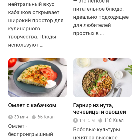
— это легкое и
нейтральный вкус
питательное блюдо,
кабачков открывает
идеально подходящее
широкий простор для
для любителей
кулинарного
простых в ...
творчества. Плоды
используют ...
Омлет с кабачком
Гарнир из нута,
чечевицы и овощей
65 Ккал
30 мин
118 Ккал
1 ч 15 м
Омлет -
Бобовые культуры
беспроигрышный
ценят за высокое