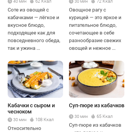
62 Ккал
72 Ккал
40 мин
30 мин
Соте из овощей с
Овощное рагу с
кабачками — лёгкое и
курицей — это яркое и
вкусное блюдо,
питательное блюдо,
подходящее как для
сочетающее в себе
повседневного обеда,
разнообразие свежих
так и ужина ...
овощей и нежное ...
Кабачки с сыром и
Суп-пюре из кабачков
чесноком
65 Ккал
30 мин
108 Ккал
30 мин
Суп-пюре из кабачков
Относительно