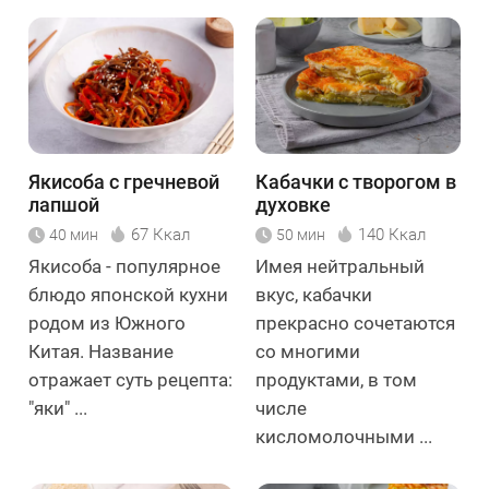
Якисоба с гречневой
Кабачки с творогом в
лапшой
духовке
67 Ккал
140 Ккал
40 мин
50 мин
Якисоба - популярное
Имея нейтральный
блюдо японской кухни
вкус, кабачки
родом из Южного
прекрасно сочетаются
Китая. Название
со многими
отражает суть рецепта:
продуктами, в том
"яки" ...
числе
кисломолочными ...