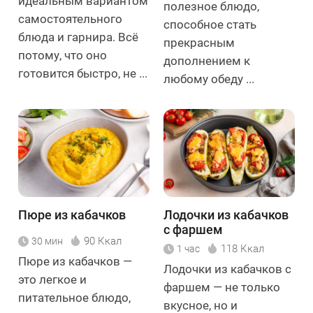
идеальным вариантом
полезное блюдо,
самостоятельного
способное стать
блюда и гарнира. Всё
прекрасным
потому, что оно
дополнением к
готовится быстро, не ...
любому обеду ...
Пюре из кабачков
Лодочки из кабачков
с фаршем
90 Ккал
30 мин
118 Ккал
1 час
Пюре из кабачков —
Лодочки из кабачков с
это легкое и
фаршем — не только
питательное блюдо,
вкусное, но и