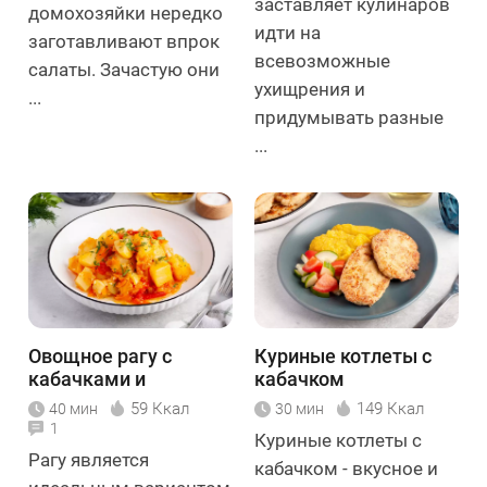
заставляет кулинаров
домохозяйки нередко
идти на
заготавливают впрок
всевозможные
салаты. Зачастую они
ухищрения и
...
придумывать разные
...
Овощное рагу с
Куриные котлеты с
кабачками и
кабачком
картошкой
59 Ккал
149 Ккал
40 мин
30 мин
1
Куриные котлеты с
Рагу является
кабачком - вкусное и