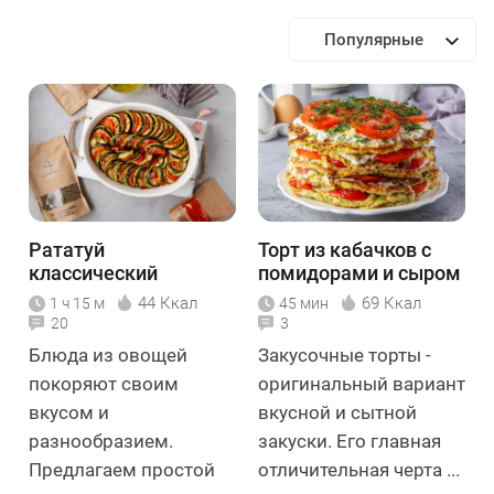
Популярные
Рататуй
Торт из кабачков с
классический
помидорами и сыром
44 Ккал
69 Ккал
1 ч 15 м
45 мин
20
3
Блюда из овощей
Закусочные торты -
покоряют своим
оригинальный вариант
вкусом и
вкусной и сытной
разнообразием.
закуски. Его главная
Предлагаем простой
отличительная черта ...