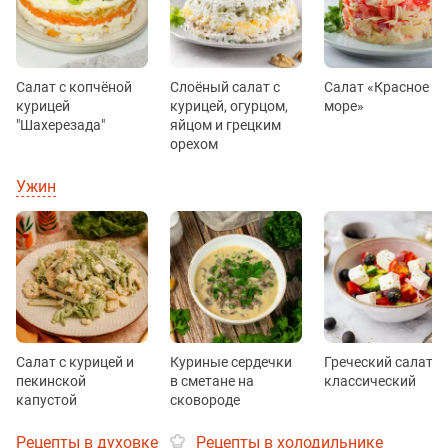
Салат с копчёной
Слоёный салат с
Салат «Красное
курицей
курицей, огурцом,
море»
"Шахерезада"
яйцом и грецким
орехом
Ужин
Салат с курицей и
Куриные сердечки
Греческий салат
пекинской
в сметане на
классический
капустой
сковороде
Рецепты в духовке
Рецепты в холодильнике