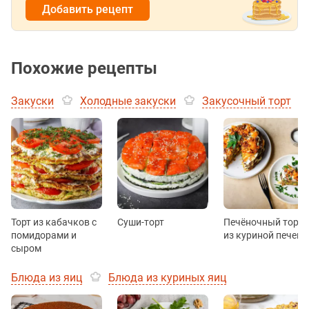
Добавить рецепт
Похожие рецепты
Закуски
Холодные закуски
Закусочный торт
Торт из кабачков с
Суши-торт
Печёночный торт
помидорами и
из куриной печени
сыром
Блюда из яиц
Блюда из куриных яиц