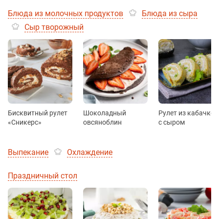
Блюда из молочных продуктов
Блюда из сыра
Сыр творожный
Бисквитный рулет
Шоколадный
Рулет из кабачков
«Сникерс»
овсяноблин
с сыром
Выпекание
Охлаждение
Праздничный стол