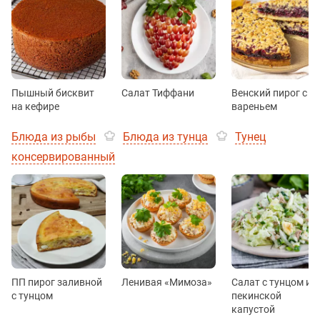
Пышный бисквит
Салат Тиффани
Венский пирог с
на кефире
вареньем
Блюда из рыбы
Блюда из тунца
Тунец
консервированный
ПП пирог заливной
Ленивая «Мимоза»
Салат с тунцом и
с тунцом
пекинской
капустой